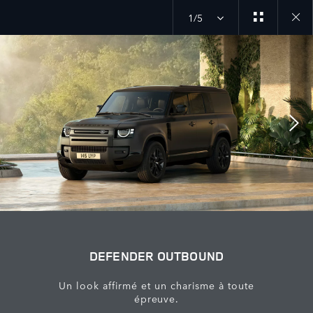
1/5
Close
galler
DEFENDER OUTBOUND
Un look affirmé et un charisme à toute
épreuve.