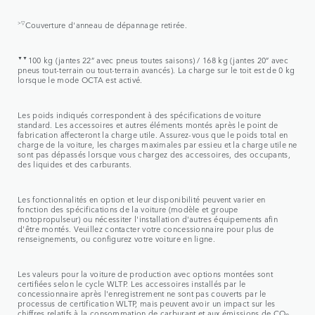
>▽
Couverture d'anneau de dépannage retirée.
▼▼
100 kg (jantes 22” avec pneus toutes saisons) / 168 kg (jantes 20” avec
pneus tout-terrain ou tout-terrain avancés). La charge sur le toit est de 0 kg
lorsque le mode OCTA est activé.
Les poids indiqués correspondent à des spécifications de voiture
standard. Les accessoires et autres éléments montés après le point de
fabrication affecteront la charge utile. Assurez-vous que le poids total en
charge de la voiture, les charges maximales par essieu et la charge utile ne
sont pas dépassés lorsque vous chargez des accessoires, des occupants,
des liquides et des carburants.
Les fonctionnalités en option et leur disponibilité peuvent varier en
fonction des spécifications de la voiture (modèle et groupe
motopropulseur) ou nécessiter l'installation d'autres équipements afin
d'être montés. Veuillez contacter votre concessionnaire pour plus de
renseignements, ou configurez votre voiture en ligne.
Les valeurs pour la voiture de production avec options montées sont
certifiées selon le cycle WLTP. Les accessoires installés par le
concessionnaire après l'enregistrement ne sont pas couverts par le
processus de certification WLTP, mais peuvent avoir un impact sur les
chiffres relatifs à la consommation de carburant et aux émissions de CO
.