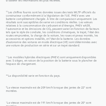
d'obtenir les informations les plus récentes.
††
Les chiffres fournis sont les données issues des tests WLTP officiels du
constructeur conformément à la législation de l'UE. PHEV avec une
batterie complètement chargée. À titre de comparaison uniquement. Les
résultats sont susceptibles de varier en conditions réelles. Les valeurs
relatives à la consommation de carburant et d'énergie, PHEV eAER,
l'autonomie et les émissions de CO₂ peuvent varier en fonction de facteurs
tels que le style de conduite, les conditions climatiques, le trajet, l'état des
routes empruntées, la charge de la voiture, les roues et pneus montés, les
accessoires et options installés, et l'état de la batterie. Les données
d’autonomie des voitures en mode électrique (VE) sont déterminées avec
une voiture de production en série et sur un trajet standard.
⬨⬨
Les modèles hybrides électriques (PHEV) sont uniquement disponibles
avec 5 sièges, en raison de la position de la batterie sous le plancher de
l’espace de chargement.
⬧⬧
La disponibilité varie en fonction du pays.
‡
La vitesse maximale est de 209 km/h lorsque des jantes de 22" sont
montées.
⬨
La vitesse maximale est de 191 km/h lorsque des jantes de 20" sont
montées.