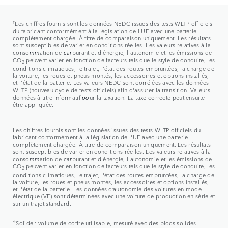
†
Les chiffres fournis sont les données NEDC issues des tests WLTP officiels
du fabricant conformément à la législation de l'UE avec une batterie
complètement chargée. À titre de comparaison uniquement. Les résultats
sont susceptibles de varier en conditions réelles. Les valeurs relatives à la
conso
mm
ation de
car
burant et d'énergie, l'autonomie et les émissions de
CO
peuvent varier en fonction de facteurs tels que le style de conduite, les
2
conditions climatiques, le trajet, l'état des routes empruntées, la charge de
la voiture, les roues et pneus montés, les accessoires et options installés,
et l'état de la batterie. Les valeurs NEDC sont corrélées avec les données
WLTP (nouveau cycle de tests officiels) afin d'assurer la transition. Valeurs
données à titre informatif
po
ur la taxation. La taxe correcte peut ensuite
être appliquée.
Les chiffres fournis sont les données issues des tests WLTP officiels du
fabricant conformément à la législation de l'UE avec une batterie
complètement chargée. À titre de comparaison uniquement. Les résultats
sont susceptibles de varier en conditions réelles. Les valeurs relatives à la
conso
mm
ation de
car
burant et d'énergie, l'autonomie et les émissions de
CO
peuvent varier en fonction de facteurs tels que le style de conduite, les
2
conditions climatiques, le trajet, l'état des routes empruntées, la charge de
la voiture, les roues et pneus montés, les accessoires et options installés,
et l'état de la batterie. Les données d’autonomie des voitures en mode
électrique (VE) sont déterminées avec une voiture de production en série et
sur un trajet standard.
✧
Solide : volume de coffre utilisable, mesuré avec des blocs solides