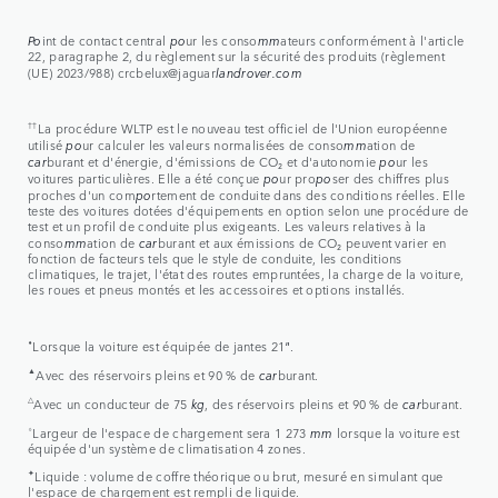
Po
int de contact central
po
ur les conso
mm
ateurs conformément à l'article
22, paragraphe 2, du règlement sur la sécurité des produits (règlement
(UE) 2023/988) crcbelux@jaguar
landrover.com
††
La procédure WLTP est le nouveau test officiel de l'Union européenne
utilisé
po
ur calculer les valeurs normalisées de conso
mm
ation de
car
burant et d'énergie, d'émissions de CO₂ et d'autonomie
po
ur les
voitures particulières. Elle a été conçue
po
ur pro
po
ser des chiffres plus
proches d'un com
po
rtement de conduite dans des conditions réelles. Elle
teste des voitures dotées d'équipements en option selon une procédure de
test et un profil de conduite plus exigeants. Les valeurs relatives à la
conso
mm
ation de
car
burant et aux émissions de CO₂ peuvent varier en
fonction de facteurs tels que le style de conduite, les conditions
climatiques, le trajet, l'état des routes empruntées, la charge de la voiture,
les roues et pneus montés et les accessoires et options installés.
⬧
Lorsque la voiture est équipée de jantes 21
"
.
▲
Avec des réservoirs pleins et 90 % de
car
burant.
△
Avec un conducteur de 75
kg
, des réservoirs pleins et 90 % de
car
burant.
⬨
Largeur de l'espace de chargement sera 1 273
mm
lorsque la voiture est
équipée d'un système de climatisation 4 zones.
✦
Liquide : volume de coffre théorique ou brut, mesuré en simulant que
l'espace de chargement est rempli de liquide.