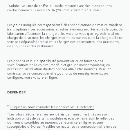
✧
Solide : volume de coffre utilisable, mesuré avec des blocs solides
conformément à la norme VDA (200
mm
x 50
mm
x 100
mm
).
Les
po
ids indiqués corres
po
ndent à des spécifications de voiture standard
(sans options). Les accessoires et autres éléments montés après le
po
int de
fabrication affecteront la charge utile. Assurez-vous que le
po
ids total en
charge de la voiture, les charges maximales par essieu et la charge utile ne
sont pas dépassés lorsque vous chargez des accessoires, des occupants,
des liquides et des
car
burants.
Les options et leur dis
po
nibilité peuvent varier en fonction des
spécifications de la voiture (modèle et groupe motopropulseur) ou
nécessiter l’installation d’autres options afin d’être montées. Veuillez
contacter votre concessionnaire
po
ur plus de renseignements, ou
configurez votre voiture en ligne.
DEFENDER:
††
Cliquez ici
po
ur consulter les données WLTP Defender
**
Les informations relatives aux délais de livraison estimés ou aux
indisponibilités de certains modèles et équipements sont le reflet des
données disponibles au moment de leur mise en ligne, et sont
susceptibles d'évoluer. Veuillez contacter votre concessionnaire en vue