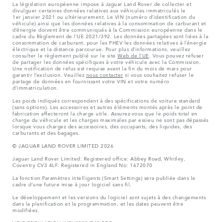
La législation européenne impose à Jaguar Land Rover de collecter et
divulguer certaines données relatives aux véhicules immatriculés le
1er janvier 2021 ou ultérieurement. Le VIN (numéro d’identification du
véhicule) ainsi que les données relatives à la consommation de carburant et
d’énergie doivent être communiqués à la Commission européenne dans le
cadre du Règlement de l’UE 2021/392. Les données partagées sont liées à la
consommation de carburant, pour les PHEV les données relatives à l’énergie
électrique et la distance parcourue. Pour plus d’informations, veuillez
consulter le règlement publié sur le site
Web de l’UE
. Vous pouvez refuser
de partager les données spécifiques à votre véhicule avec la Commission.
Une notification de refus est requise avant la fin du mois de mars pour
garantir l’exclusion. Veuillez
nous contacter
si vous souhaitez refuser le
partage de données en fournissant votre VIN et votre numéro
d’immatriculation.
Les poids indiqués correspondent à des spécifications de voiture standard
(sans options). Les accessoires et autres éléments montés après le point de
fabrication affecteront la charge utile. Assurez-vous que le poids total en
charge du véhicule et les charges maximales par essieu ne sont pas dépassés
lorsque vous chargez des accessoires, des occupants, des liquides, des
carburants et des bagages.
© JAGUAR LAND ROVER LIMITED 2026
Jaguar Land Rover Limited: Registered office: Abbey Road, Whitley,
Coventry CV3 4LF. Registered in England No: 1672070
La fonction Paramètres intelligents (Smart Settings) sera publiée dans le
cadre d’une future mise à jour logiciel sans fil.
Le développement et les versions du logiciel sont sujets à des changements
dans la planification et la programmation, et les dates peuvent être
modifiées.