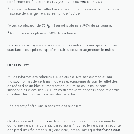
conformément à la norme VDA (200
mm
x 50
mm
x 100
mm
).
✦
Liquide : volume de coffre théorique ou brut, mesuré en simulant que
l'espace de chargement est rempli de liquide.
△
Avec conducteur de 75
kg
, réservoirs pleins et 90% de
car
burant.
▲
Avec réservoirs pleins et 90% de
car
burant.
Les
po
ids corres
po
ndent à des voitures conformes aux spécifications
standard. Les options supplémentaires peuvent augmenter le
po
ids.
DISCOVERY:
** Les informations relatives aux délais de livraison estimés ou aux
indis
po
nibilités de certains modèles et équipements sont le reflet des
données dis
po
nibles au moment de leur mise en ligne, et sont
susceptibles d'évoluer. Veuillez contacter votre concessionnaire en vue
d'obtenir les informations les plus récentes.
Règlement général sur la sécurité des produits
Po
int de contact central
po
ur les autorités de surveillance du marché
conformément à l'article 22, paragraphe 1, du règlement sur la sécurité
des produits (règlement (UE) 2023/988) crcbelux@jaguar
landrover.com