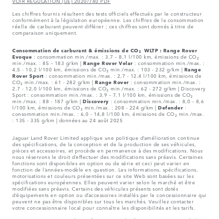
VOIR REGULATION (UE) 2020/740 PDF
Les chiffres fournis résultent des tests officiels effectués par le constructeur
conformément à la législation européenne. Les chiffres de la consommation
réelle de carburant peuvent différer ; ces chiffres sont donnés à titre de
comparaison uniquement.
Consommation de carburant & émissions de CO₂ WLTP :
Range Rover
Evoque
: consommation min./max. : 3,7 – 8,1 l/100 km, émissions de CO₂
min./max. : 85 – 183 g/km |
Range Rover Velar
: consommation min./max. :
4,5 - 10,2 l/100 km, émissions de CO₂ min./max. : 103 - 232 g/km |
Range
Rover Sport
: consommation min./max. : 2,7 - 12,4 l/100 km, émissions de
CO₂ min./max. : 61 - 282 g/km |
Range Rover
: consommation min./max. :
2,7 - 12,0 l/100 km, émissions de CO₂ min./max. : 62 - 272 g/km | Discovery
Sport : consommation min./max. : 3,9 – 7,1 l/100 km, émissions de CO₂
min./max. : 88 - 187 g/km |
Discovery
: consommation min./max. : 8,0 – 8,6
l/100 km, émissions de CO₂ min./max. : 208 - 224 g/km |
Defender
:
consommation min./max. : 6,0 - 14,8 l/100 km, émissions de CO₂ min./max.
: 135 - 335 g/km | données au 24 août 2025
Jaguar Land Rover Limited applique une politique d’amélioration continue
des spécifications, de la conception et de la production de ses véhicules,
pièces et accessoires, et procède en permanence à des modifications. Nous
nous réservons le droit d’effectuer des modifications sans préavis. Certaines
fonctions sont disponibles en option ou de série et ceci peut varier en
fonction de l’années-modèle en question. Les informations, spécifications,
motorisations et couleurs présentées sur ce site Web sont basées sur les
spécifications européennes. Elles peuvent varier selon le marché et être
modifiées sans préavis. Certains des véhicules présents sont dotés
d’équipements en option ou d’accessoires installés par le concessionnaire qui
peuvent ne pas être disponibles sur tous les marchés. Veuillez contacter
votre concessionnaire local pour connaître les disponibilités et les tarifs.