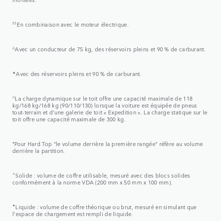
‡‡
En combinaison avec le moteur électrique.
△
Avec un conducteur de 75 kg, des réservoirs pleins et 90 % de carburant.
▲
Avec des réservoirs pleins et 90 % de carburant.
◇
La charge dynamique sur le toit offre une capacité maximale de 118
kg/168 kg/168 kg (90/110/130) lorsque la voiture est équipée de pneus
tout-terrain et d'une galerie de toit « Expedition ». La charge statique sur le
toit offre une capacité maximale de 300 kg.
⬧
Pour Hard Top "le volume derrière la première rangée" réfère au volume
derrière la partition.
✧
Solide : volume de coffre utilisable, mesuré avec des blocs solides
conformément à la norme VDA (200 mm x 50 mm x 100 mm).
✦
Liquide : volume de coffre théorique ou brut, mesuré en simulant que
l'espace de chargement est rempli de liquide.