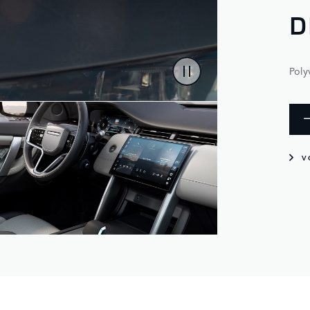
D
Poly
V