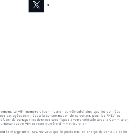
X
rement. Le VIN (numéro d’identification du véhicule) ainsi que les données
es partagées sont liées à la consommation de carburant, pour les PHEV les
refuser de partager les données spécifiques à votre véhicule avec la Commission.
ournissant votre VIN et votre numéro d’immatriculation.
ont la charge utile. Assurez-vous que le poids total en charge du véhicule et les