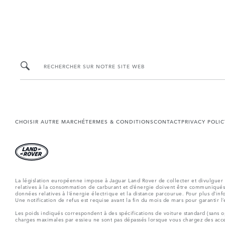
RECHERCHER SUR NOTRE SITE WEB
CHOISIR AUTRE MARCHÉ
TERMES & CONDITIONS
CONTACT
PRIVACY POLIC
La législation européenne impose à Jaguar Land Rover de collecter et divulguer 
relatives à la consommation de carburant et d’énergie doivent être communiqué
données relatives à l’énergie électrique et la distance parcourue. Pour plus d’inf
Une notification de refus est requise avant la fin du mois de mars pour garantir l
Les poids indiqués correspondent à des spécifications de voiture standard (sans op
charges maximales par essieu ne sont pas dépassés lorsque vous chargez des acces