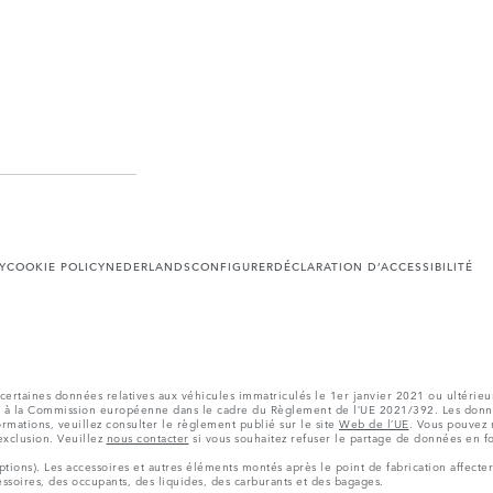
Y
COOKIE POLICY
NEDERLANDS
CONFIGURER
DÉCLARATION D’ACCESSIBILITÉ
certaines données relatives aux véhicules immatriculés le 1er janvier 2021 ou ultérieu
s à la Commission européenne dans le cadre du Règlement de l’UE 2021/392. Les donné
ormations, veuillez consulter le règlement publié sur le site
Web de l’UE
. Vous pouvez 
’exclusion. Veuillez
nous contacter
si vous souhaitez refuser le partage de données en f
tions). Les accessoires et autres éléments montés après le point de fabrication affecter
soires, des occupants, des liquides, des carburants et des bagages.