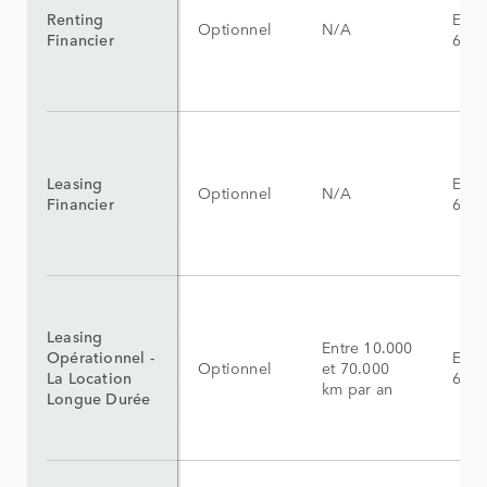
Renting
Entr
Optionnel
N/A
Financier
60 m
Leasing
Entr
Optionnel
N/A
Financier
60 m
Leasing
Entre 10.000
Opérationnel -
Entr
Optionnel
et 70.000
La Location
60 m
km par an
Longue Durée