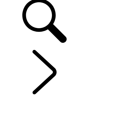
OFFRES ET FINANCEMENT
...
OPTIONS DE
FINANCEMENT
OPTIONS DE FINANCEMENT
FAQ
SPECIAL OFFERS EN UN COUP D’ŒIL
MODÈLES PHEV
FISCALITÉ
FINANCE CALCULATOR