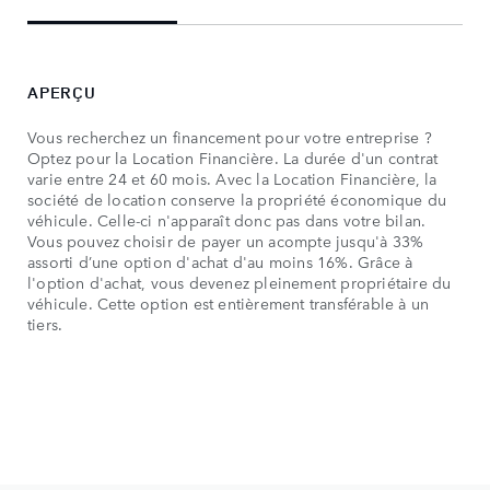
APERÇU
TA
Vous recherchez un financement pour votre entreprise ?
Apr
Optez pour la Location Financière. La durée d'un contrat
cho
varie entre 24 et 60 mois. Avec la Location Financière, la
les
société de location conserve la propriété économique du
aco
véhicule. Celle-ci n'apparaît donc pas dans votre bilan.
la s
Vous pouvez choisir de payer un acompte jusqu'à 33%
con
assorti d’une option d'achat d'au moins 16%. Grâce à
men
l'option d'achat, vous devenez pleinement propriétaire du
vot
véhicule. Cette option est entièrement transférable à un
Ave
tiers.
l'as
vot