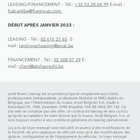
LEASING/FINANCEMENT – Tél.:
+32 53.28.04.99
E-mail :
fcabankbe@fcagroup.com
DÉBUT APRÈS JANVIER 2023 :
LEASING - Tél.:
02 610 21 65
E-
mail:
landroverleasing@arval.be
FINANCEMENT - Tél.:
02 508 07 29
E-
mail:
client@alphacredit.be
Land Rover Leasing est un produit proposé uniquement aux clients
professionnels (indépendants, professions libérales et PME) établis en
Belgique, par l'intermédiaire du loueur, Arval Belgium S.A, située à.
Ikaroslaan 99, 1930, Zaventem, RPM Bruxelles TVA BE 0436.781.102. Ce
site web ne constitue pas une offre. Un contrat de leasing ne sera conclu
qu'après acceptation de votre dossier par le loueur, Arval Belgium S.A, et
sera toujours soumis à ses conditions générales de leasing opérationnel.
Les prix de loyer mensuel sont indicatifs et soumis à des modifications de
la fiscalité, du prix catalogue du véhicule ainsi qu'à des modifications des
options, configuration et de l'équipement du véhicule. Le loyer mensuel