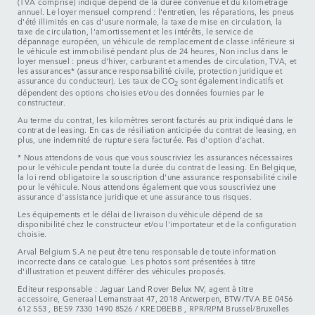
(TVA comprise) indiqué dépend de la durée convenue et du kilométrage
annuel. Le loyer mensuel comprend : l'entretien, les réparations, les pneus
d'été illimités en cas d'usure normale, la taxe de mise en circulation, la
taxe de circulation, l'amortissement et les intérêts, le service de
dépannage européen, un véhicule de remplacement de classe inférieure si
le véhicule est immobilisé pendant plus de 24 heures, Non inclus dans le
loyer mensuel : pneus d'hiver, carburant et amendes de circulation, TVA, et
les assurances* (assurance responsabilité civile, protection juridique et
assurance du conducteur). Les taux de CO
sont également indicatifs et
2
dépendent des options choisies et/ou des données fournies par le
constructeur.
Au terme du contrat, les kilomètres seront facturés au prix indiqué dans le
contrat de leasing. En cas de résiliation anticipée du contrat de leasing, en
plus, une indemnité de rupture sera facturée. Pas d'option d'achat.
* Nous attendons de vous que vous souscriviez les assurances nécessaires
pour le véhicule pendant toute la durée du contrat de leasing. En Belgique,
la loi rend obligatoire la souscription d'une assurance responsabilité civile
pour le véhicule. Nous attendons également que vous souscriviez une
assurance d'assistance juridique et une assurance tous risques.
Les équipements et le délai de livraison du véhicule dépend de sa
disponibilité chez le constructeur et/ou l'importateur et de la configuration
choisie.
Arval Belgium S.A ne peut être tenu responsable de toute information
incorrecte dans ce catalogue. Les photos sont présentées à titre
d'illustration et peuvent différer des véhicules proposés.
Editeur responsable : Jaguar Land Rover Belux NV, agent à titre
accessoire, Generaal Lemanstraat 47, 2018 Antwerpen, BTW/TVA BE 0456
612 553 , BE59 7330 1490 8526 / KREDBEBB , RPR/RPM Brussel/Bruxelles