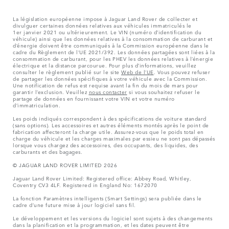
La législation européenne impose à Jaguar Land Rover de collecter et
divulguer certaines données relatives aux véhicules immatriculés le
1er janvier 2021 ou ultérieurement. Le VIN (numéro d’identification du
véhicule) ainsi que les données relatives à la consommation de carburant et
d’énergie doivent être communiqués à la Commission européenne dans le
cadre du Règlement de l’UE 2021/392. Les données partagées sont liées à la
consommation de carburant, pour les PHEV les données relatives à l’énergie
électrique et la distance parcourue. Pour plus d’informations, veuillez
consulter le règlement publié sur le site
Web de l’UE
. Vous pouvez refuser
de partager les données spécifiques à votre véhicule avec la Commission.
Une notification de refus est requise avant la fin du mois de mars pour
garantir l’exclusion. Veuillez
nous contacter
si vous souhaitez refuser le
partage de données en fournissant votre VIN et votre numéro
d’immatriculation.
Les poids indiqués correspondent à des spécifications de voiture standard
(sans options). Les accessoires et autres éléments montés après le point de
fabrication affecteront la charge utile. Assurez-vous que le poids total en
charge du véhicule et les charges maximales par essieu ne sont pas dépassés
lorsque vous chargez des accessoires, des occupants, des liquides, des
carburants et des bagages.
© JAGUAR LAND ROVER LIMITED 2026
Jaguar Land Rover Limited: Registered office: Abbey Road, Whitley,
Coventry CV3 4LF. Registered in England No: 1672070
La fonction Paramètres intelligents (Smart Settings) sera publiée dans le
cadre d’une future mise à jour logiciel sans fil.
Le développement et les versions du logiciel sont sujets à des changements
dans la planification et la programmation, et les dates peuvent être