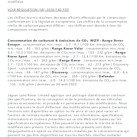
modifiées.
VOIR REGULATION (UE) 2020/740 PDF
Les chiffres fournis résultent des tests officiels effectués par le constructeur
conformément à la législation européenne. Les chiffres de la consommation
réelle de carburant peuvent différer ; ces chiffres sont donnés à titre de
comparaison uniquement.
Consommation de carburant & émissions de CO₂ WLTP :
Range Rover
Evoque
: consommation min./max. : 3,7 – 8,1 l/100 km, émissions de CO₂
min./max. : 85 – 183 g/km |
Range Rover Velar
: consommation min./max. :
4,5 - 10,2 l/100 km, émissions de CO₂ min./max. : 103 - 232 g/km |
Range
Rover Sport
: consommation min./max. : 2,7 - 12,4 l/100 km, émissions de
CO₂ min./max. : 61 - 282 g/km |
Range Rover
: consommation min./max. :
2,7 - 12,0 l/100 km, émissions de CO₂ min./max. : 62 - 272 g/km | Discovery
Sport : consommation min./max. : 3,9 – 7,1 l/100 km, émissions de CO₂
min./max. : 88 - 187 g/km |
Discovery
: consommation min./max. : 8,0 – 8,6
l/100 km, émissions de CO₂ min./max. : 208 - 224 g/km |
Defender
:
consommation min./max. : 6,0 - 14,8 l/100 km, émissions de CO₂ min./max.
: 135 - 335 g/km | données au 24 août 2025
Jaguar Land Rover Limited applique une politique d’amélioration continue
des spécifications, de la conception et de la production de ses véhicules,
pièces et accessoires, et procède en permanence à des modifications. Nous
nous réservons le droit d’effectuer des modifications sans préavis. Certaines
fonctions sont disponibles en option ou de série et ceci peut varier en
fonction de l’années-modèle en question. Les informations, spécifications,
motorisations et couleurs présentées sur ce site Web sont basées sur les
spécifications européennes. Elles peuvent varier selon le marché et être
modifiées sans préavis. Certains des véhicules présents sont dotés
d’équipements en option ou d’accessoires installés par le concessionnaire qui
peuvent ne pas être disponibles sur tous les marchés. Veuillez contacter