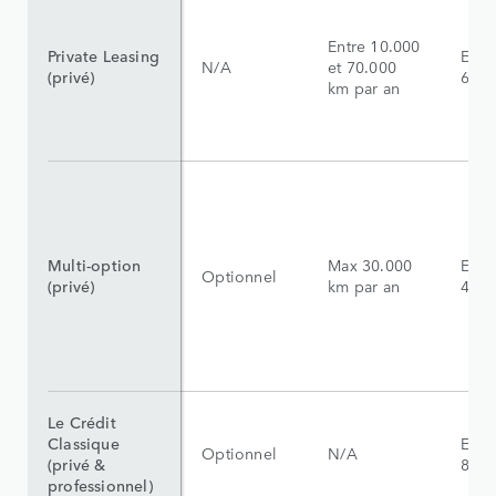
Entre 10.000
Private Leasing
Entr
N/A
et 70.000
(privé)
60 m
km par an
Multi-option
Max 30.000
Entr
Optionnel
(privé)
km par an
48 m
Le Crédit
Classique
Entr
Optionnel
N/A
(privé &
84 m
professionnel)