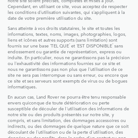
notre site soient précises, complètes et mises à jour.
Cependant, en utilisant ce site, vous acceptez de respecter
les conditions d´utilisation suivantes, qui s´appliquent à la
date de votre première utilisation du site.
Sans atteinte à vos droits statutaires, le site et toutes les
informations, textes, noms, images, photographies, logos,
liens et icônes et autres supports (sans limitation) sont
fournis sur une base ´TEL QUE´ et ´EST DISPONIBLE´ sans
endossement ou garantie de représentation, express ou
induite. En particulier, nous ne garantissons pas la précision
ou l´exhaustivité des informations fournies sur ce site et
nous ne garantissons pas non plus que l´utilisation de ce
site ne sera pas interrompue ou sans erreur, ou encore que
ce site et ses serveurs sont exempts de virus ou de bogues
informatiques.
En aucun cas, Land Rover ne pourra être tenu responsable
envers quiconque de toute détérioration ou perte
susceptible de découler de l´utilisation des informations de
notre site ou des produits présentés sur notre site, y
compris, et sans limitation, des dommages accessoires ou
indirects, ou des dommages de quelque nature que ce soit
découlant de l´utilisation ou de la perte d´utilisation, des
données ou des profits, dans le cadre d´un contrat ou non,