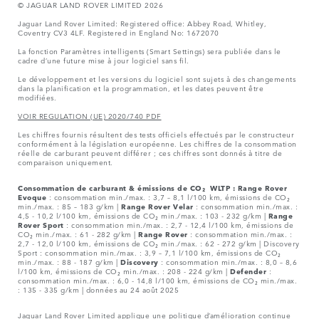
© JAGUAR LAND ROVER LIMITED 2026
Jaguar Land Rover Limited: Registered office: Abbey Road, Whitley,
Coventry CV3 4LF. Registered in England No: 1672070
La fonction Paramètres intelligents (Smart Settings) sera publiée dans le
cadre d’une future mise à jour logiciel sans fil.
Le développement et les versions du logiciel sont sujets à des changements
dans la planification et la programmation, et les dates peuvent être
modifiées.
VOIR REGULATION (UE) 2020/740 PDF
Les chiffres fournis résultent des tests officiels effectués par le constructeur
conformément à la législation européenne. Les chiffres de la consommation
réelle de carburant peuvent différer ; ces chiffres sont donnés à titre de
comparaison uniquement.
Consommation de carburant & émissions de CO₂ WLTP :
Range Rover
Evoque
: consommation min./max. : 3,7 – 8,1 l/100 km, émissions de CO₂
min./max. : 85 – 183 g/km |
Range Rover Velar
: consommation min./max. :
4,5 - 10,2 l/100 km, émissions de CO₂ min./max. : 103 - 232 g/km |
Range
Rover Sport
: consommation min./max. : 2,7 - 12,4 l/100 km, émissions de
CO₂ min./max. : 61 - 282 g/km |
Range Rover
: consommation min./max. :
2,7 - 12,0 l/100 km, émissions de CO₂ min./max. : 62 - 272 g/km | Discovery
Sport : consommation min./max. : 3,9 – 7,1 l/100 km, émissions de CO₂
min./max. : 88 - 187 g/km |
Discovery
: consommation min./max. : 8,0 – 8,6
l/100 km, émissions de CO₂ min./max. : 208 - 224 g/km |
Defender
:
consommation min./max. : 6,0 - 14,8 l/100 km, émissions de CO₂ min./max.
: 135 - 335 g/km | données au 24 août 2025
Jaguar Land Rover Limited applique une politique d’amélioration continue