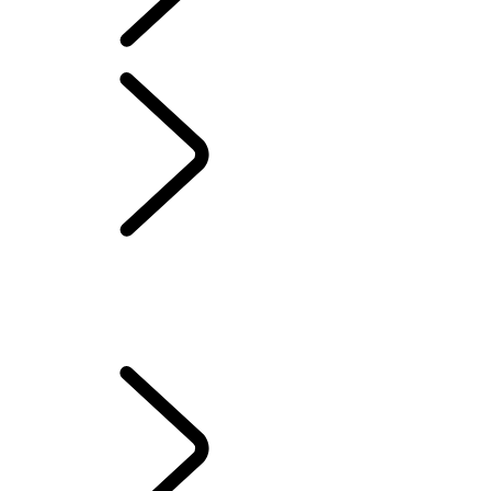
POSSESSION D’UN VÉHICULE ÉLECTRIQUE
...
COMMENT
RECHARGER VOTRE VÉHICULE ÉLECTRIQUE
APERÇU
CONFIGURATION DE VOTRE VÉHICULE
COMMENT RECHARGER VOTRE VÉHICULE ÉLECTRIQUE
MODES DE CONDUITE DES VÉHICULES HYBRIDES ÉLECTRIQUES
OPTIMISEZ LA DURÉE DE VIE DE VOTRE BATTERIE