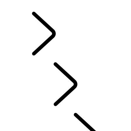
JANTES ET PNEUS D’HIVER
POSSESSION D’UN VÉHICULE ÉLECTRIQUE
MANUELS D’INSTRUCTION
CONTACT
FAQ