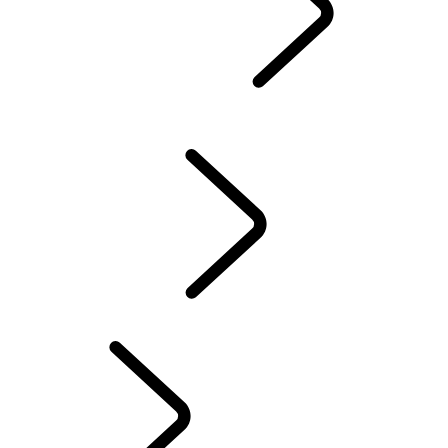
GUIDES & MANUELS
CONSOMMATION ET ÉMISSIONS DE CO2
LAND ROVER ASSISTANCE
ACCESSOIRES
GARANTIE
CONTRÔLE D’HIVER
SYSTÈME D'INFODIVERTISSEMENT