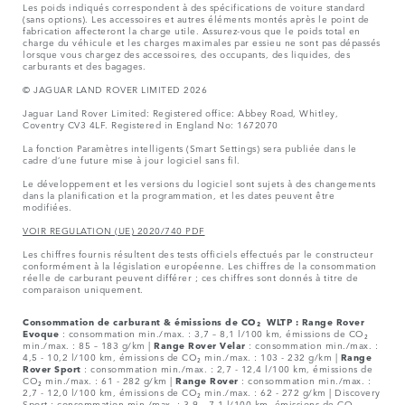
Les poids indiqués correspondent à des spécifications de voiture standard
(sans options). Les accessoires et autres éléments montés après le point de
fabrication affecteront la charge utile. Assurez-vous que le poids total en
charge du véhicule et les charges maximales par essieu ne sont pas dépassés
lorsque vous chargez des accessoires, des occupants, des liquides, des
carburants et des bagages.
© JAGUAR LAND ROVER LIMITED 2026
Jaguar Land Rover Limited: Registered office: Abbey Road, Whitley,
Coventry CV3 4LF. Registered in England No: 1672070
La fonction Paramètres intelligents (Smart Settings) sera publiée dans le
cadre d’une future mise à jour logiciel sans fil.
Le développement et les versions du logiciel sont sujets à des changements
dans la planification et la programmation, et les dates peuvent être
modifiées.
VOIR REGULATION (UE) 2020/740 PDF
Les chiffres fournis résultent des tests officiels effectués par le constructeur
conformément à la législation européenne. Les chiffres de la consommation
réelle de carburant peuvent différer ; ces chiffres sont donnés à titre de
comparaison uniquement.
Consommation de carburant & émissions de CO₂ WLTP :
Range Rover
Evoque
: consommation min./max. : 3,7 – 8,1 l/100 km, émissions de CO₂
min./max. : 85 – 183 g/km |
Range Rover Velar
: consommation min./max. :
4,5 - 10,2 l/100 km, émissions de CO₂ min./max. : 103 - 232 g/km |
Range
Rover Sport
: consommation min./max. : 2,7 - 12,4 l/100 km, émissions de
CO₂ min./max. : 61 - 282 g/km |
Range Rover
: consommation min./max. :
2,7 - 12,0 l/100 km, émissions de CO₂ min./max. : 62 - 272 g/km | Discovery
Sport : consommation min./max. : 3,9 – 7,1 l/100 km, émissions de CO₂