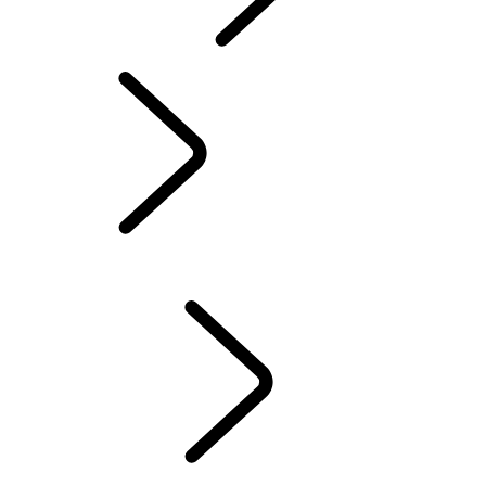
INCONTROL
MISES À JOUR LOGICIELLES
DEFENDER ACCESSOIRES
DISCOVERY ACCESSOIRES
RANGE ROVER ACCESSOIRES
SERVICE
ENTRETIEN