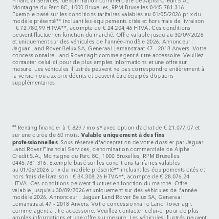
Financial Services, dénomination commerciale de Alpha Credit S.A.,
Montagne du Parc 8C, 1000 Bruxelles, RPM Bruxelles 0445.781.316.
Exemple basé sur les conditions tarifaires valables au 01/05/2026 prix du
modèle présenté** incluant les équipements cités et hors frais de livraison
: € 72.780,99 HTVA**, acompte de € 24.204,46 HTVA. Ces conditions
peuvent fluctuer en fonction du marché. Offre valable jusqu'au 30/09/2026
et uniquement sur des véhicules de l'année-modèle 2026. Annonceur :
Jaguar Land Rover Belux SA, Generaal Lemanstraat 47 – 2018 Anvers. Votre
concessionnaire Land Rover agit comme agent à titre accessoire. Veuillez
contacter celui-ci pour de plus amples informations et une offre sur
mesure. Les véhicules illustrés peuvent ne pas correspondre entièrement à
la version ou aux prix décrits et peuvent être équipés d’options
supplémentaires.
##
Renting financier à € 829 / mois* avec option d’achat de € 21.077,07 et
Valable uniquement à des fins
sur une durée de 60 mois.
professionnelles
. Sous réserve d'acceptation de votre dossier par Jaguar
Land Rover Financial Services, dénomination commerciale de Alpha
Credit S.A., Montagne du Parc 8C, 1000 Bruxelles, RPM Bruxelles
0445.781.316. Exemple basé sur les conditions tarifaires valables
au 01/05/2026 prix du modèle présenté** incluant les équipements cités et
hors frais de livraison : € 84.308,26 HTVA**, acompte de € 28.076,24
HTVA. Ces conditions peuvent fluctuer en fonction du marché. Offre
valable jusqu'au 30/09/2026 et uniquement sur des véhicules de l'année-
modèle 2026. Annonceur : Jaguar Land Rover Belux SA, Generaal
Lemanstraat 47 – 2018 Anvers. Votre concessionnaire Land Rover agit
comme agent à titre accessoire. Veuillez contacter celui-ci pour de plus
amples informations et une offre sur mesure. Les véhicules illustrés peuvent