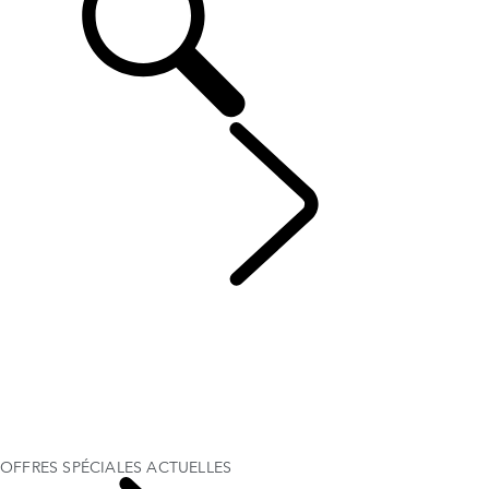
DISCOVERY
...
OFFRES SPÉCIALES ACTUELLES
APERÇU
GALERIE
MODÈLES & SPÉCIFICATIONS
OPTIONS & ACCESSOIRES
OFFRES SPÉCIALES ACTUELLES
PARFAIT POUR LA VIE DE FAMILLE
ENTREPRISE ET MOBILITÉ
OFFRES SPÉCIALES ACTUELLES