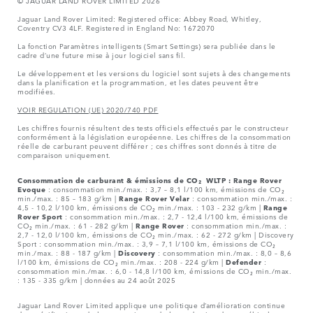
© JAGUAR LAND ROVER LIMITED 2026
Jaguar Land Rover Limited: Registered office: Abbey Road, Whitley,
Coventry CV3 4LF. Registered in England No: 1672070
La fonction Paramètres intelligents (Smart Settings) sera publiée dans le
cadre d’une future mise à jour logiciel sans fil.
Le développement et les versions du logiciel sont sujets à des changements
dans la planification et la programmation, et les dates peuvent être
modifiées.
VOIR REGULATION (UE) 2020/740 PDF
Les chiffres fournis résultent des tests officiels effectués par le constructeur
conformément à la législation européenne. Les chiffres de la consommation
réelle de carburant peuvent différer ; ces chiffres sont donnés à titre de
comparaison uniquement.
Consommation de carburant & émissions de CO₂ WLTP :
Range Rover
Evoque
: consommation min./max. : 3,7 – 8,1 l/100 km, émissions de CO₂
min./max. : 85 – 183 g/km |
Range Rover Velar
: consommation min./max. :
4,5 - 10,2 l/100 km, émissions de CO₂ min./max. : 103 - 232 g/km |
Range
Rover Sport
: consommation min./max. : 2,7 - 12,4 l/100 km, émissions de
CO₂ min./max. : 61 - 282 g/km |
Range Rover
: consommation min./max. :
2,7 - 12,0 l/100 km, émissions de CO₂ min./max. : 62 - 272 g/km | Discovery
Sport : consommation min./max. : 3,9 – 7,1 l/100 km, émissions de CO₂
min./max. : 88 - 187 g/km |
Discovery
: consommation min./max. : 8,0 – 8,6
l/100 km, émissions de CO₂ min./max. : 208 - 224 g/km |
Defender
:
consommation min./max. : 6,0 - 14,8 l/100 km, émissions de CO₂ min./max.
: 135 - 335 g/km | données au 24 août 2025
Jaguar Land Rover Limited applique une politique d’amélioration continue