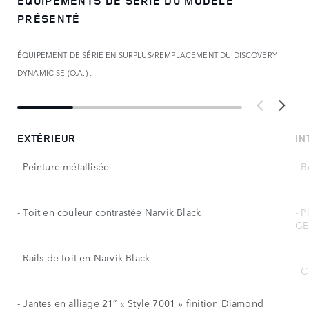
ÉQUIPEMENTS DE SÉRIE DU MODÈLE
PRÉSENTÉ
ÉQUIPEMENT DE SÉRIE EN SURPLUS/REMPLACEMENT DU DISCOVERY
DYNAMIC SE (O.A.) :
EXTÉRIEUR
IN
- Peinture métallisée
- B
- Toit en couleur contrastée Narvik Black
- P
GE
- Rails de toit en Narvik Black
- C
- Jantes en alliage 21” « Style 7001 » finition Diamond