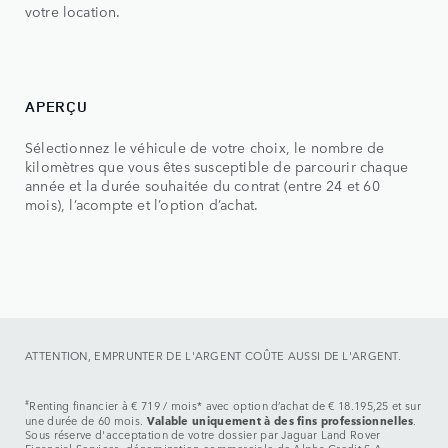
votre location.
APERÇU
TA
Sélectionnez le véhicule de votre choix, le nombre de
Dét
kilomètres que vous êtes susceptible de parcourir chaque
ver
année et la durée souhaitée du contrat (entre 24 et 60
être
mois), l’acompte et l’option d’achat.
ain
ATTENTION, EMPRUNTER DE L'ARGENT COÛTE AUSSI DE L'ARGENT.
#
Renting financier à € 719 / mois* avec option d’achat de € 18.195,25 et sur
Valable uniquement à des fins professionnelles
une durée de 60 mois.
.
Sous réserve d'acceptation de votre dossier par Jaguar Land Rover