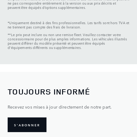
ne pas correspondre entièrement à la version ou aux prix décrits et
peuvent être équipés d’options supplémentaires.
*Uniquement destiné à des fins professionnelles. Les tarifs sont hors TVA et
ne tiennent pas compte des frais de livraison.
**Le prix peut inclure ou non une remise fleet. Veuillez contacter votre
concessionnaire pour de plus amples informations. Les véhicules illustrés
peuvent différer du modèle présenté et peuvent être équipés
d'équipements différents ou supplémentaires.
TOUJOURS INFORMÉ
Recevez vos mises à jour directement de notre part.
S'ABONNER