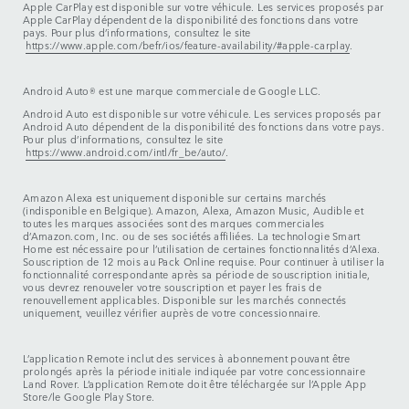
Apple CarPlay est disponible sur votre véhicule. Les services proposés par
Apple CarPlay dépendent de la disponibilité des fonctions dans votre
pays. Pour plus d’informations, consultez le site
https://www.apple.com/befr/ios/feature-availability/#apple-carplay
.
Android Auto® est une marque commerciale de Google LLC.
Android Auto est disponible sur votre véhicule. Les services proposés par
Android Auto dépendent de la disponibilité des fonctions dans votre pays.
Pour plus d’informations, consultez le site
https://www.android.com/intl/fr_be/auto/
.
Amazon Alexa est uniquement disponible sur certains marchés
(indisponible en Belgique). Amazon, Alexa, Amazon Music, Audible et
toutes les marques associées sont des marques commerciales
d’Amazon.com, Inc. ou de ses sociétés affiliées. La technologie Smart
Home est nécessaire pour l’utilisation de certaines fonctionnalités d’Alexa.
Souscription de 12 mois au Pack Online requise. Pour continuer à utiliser la
fonctionnalité correspondante après sa période de souscription initiale,
vous devrez renouveler votre souscription et payer les frais de
renouvellement applicables. Disponible sur les marchés connectés
uniquement, veuillez vérifier auprès de votre concessionnaire.
L’application Remote inclut des services à abonnement pouvant être
prolongés après la période initiale indiquée par votre concessionnaire
Land Rover. L’application Remote doit être téléchargée sur l’Apple App
Store/le Google Play Store.