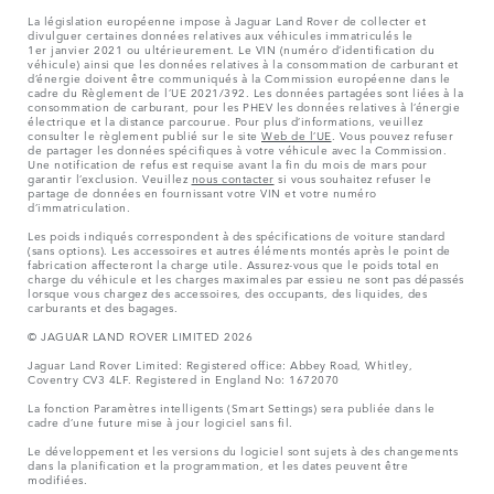
La législation européenne impose à Jaguar Land Rover de collecter et
divulguer certaines données relatives aux véhicules immatriculés le
1er janvier 2021 ou ultérieurement. Le VIN (numéro d’identification du
véhicule) ainsi que les données relatives à la consommation de carburant et
d’énergie doivent être communiqués à la Commission européenne dans le
cadre du Règlement de l’UE 2021/392. Les données partagées sont liées à la
consommation de carburant, pour les PHEV les données relatives à l’énergie
électrique et la distance parcourue. Pour plus d’informations, veuillez
consulter le règlement publié sur le site
Web de l’UE
. Vous pouvez refuser
de partager les données spécifiques à votre véhicule avec la Commission.
Une notification de refus est requise avant la fin du mois de mars pour
garantir l’exclusion. Veuillez
nous contacter
si vous souhaitez refuser le
partage de données en fournissant votre VIN et votre numéro
d’immatriculation.
Les poids indiqués correspondent à des spécifications de voiture standard
(sans options). Les accessoires et autres éléments montés après le point de
fabrication affecteront la charge utile. Assurez-vous que le poids total en
charge du véhicule et les charges maximales par essieu ne sont pas dépassés
lorsque vous chargez des accessoires, des occupants, des liquides, des
carburants et des bagages.
© JAGUAR LAND ROVER LIMITED 2026
Jaguar Land Rover Limited: Registered office: Abbey Road, Whitley,
Coventry CV3 4LF. Registered in England No: 1672070
La fonction Paramètres intelligents (Smart Settings) sera publiée dans le
cadre d’une future mise à jour logiciel sans fil.
Le développement et les versions du logiciel sont sujets à des changements
dans la planification et la programmation, et les dates peuvent être
modifiées.