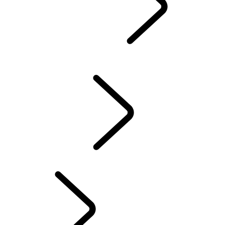
GUIDES & MANUELS
CONSOMMATION ET ÉMISSIONS DE CO2
LAND ROVER ASSISTANCE
ACCESSOIRES
GARANTIE
CONTRÔLE D’HIVER
SYSTÈME D'INFODIVERTISSEMENT