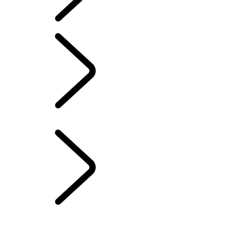
SYSTÈME D'INFODIVERTISSEMENT
...
VUE D’ENSEMBLE
VUE D’ENSEMBLE
INFODIVERTISSEMENT
ABONNEMENTS
APPLICATION REMOTE