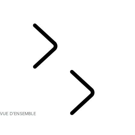
SECURE TRACKER & SECURE TRACKER PRO
VOS FONCTIONS D'URGENCE ET SÉCURITÉ
QUESTIONS FRÉQUENTES - PIVI
CONDITIONS GÉNÉRALES INCONTROL
CLIENTS
VUE D’ENSEMBLE
SYSTÈME D'INFODIVERTISSEMENT