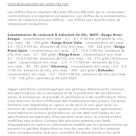
VOIR REGULATION (UE) 2020/740 PDF
Les chiffres fournis résultent des tests officiels effectués par le constructeur
conformément à la législation européenne. Les chiffres de la consommation
réelle de carburant peuvent différer ; ces chiffres sont donnés à titre de
comparaison uniquement.
Consommation de carburant & émissions de CO₂ WLTP :
Range Rover
Evoque
: consommation min./max. : 3,7 – 8,1 l/100 km, émissions de CO₂
min./max. : 85 – 183 g/km |
Range Rover Velar
: consommation min./max. :
4,5 - 10,2 l/100 km, émissions de CO₂ min./max. : 103 - 232 g/km |
Range
Rover Sport
: consommation min./max. : 2,7 - 12,4 l/100 km, émissions de
CO₂ min./max. : 61 - 282 g/km |
Range Rover
: consommation min./max. :
2,7 - 12,0 l/100 km, émissions de CO₂ min./max. : 62 - 272 g/km | Discovery
Sport : consommation min./max. : 3,9 – 7,1 l/100 km, émissions de CO₂
min./max. : 88 - 187 g/km |
Discovery
: consommation min./max. : 8,0 – 8,6
l/100 km, émissions de CO₂ min./max. : 208 - 224 g/km |
Defender
:
consommation min./max. : 6,0 - 14,8 l/100 km, émissions de CO₂ min./max.
: 135 - 335 g/km | données au 24 août 2025
Jaguar Land Rover Limited applique une politique d’amélioration continue
des spécifications, de la conception et de la production de ses véhicules,
pièces et accessoires, et procède en permanence à des modifications. Nous
nous réservons le droit d’effectuer des modifications sans préavis. Certaines
fonctions sont disponibles en option ou de série et ceci peut varier en
fonction de l’années-modèle en question. Les informations, spécifications,
motorisations et couleurs présentées sur ce site Web sont basées sur les
spécifications européennes. Elles peuvent varier selon le marché et être
modifiées sans préavis. Certains des véhicules présents sont dotés
d’équipements en option ou d’accessoires installés par le concessionnaire qui
peuvent ne pas être disponibles sur tous les marchés. Veuillez contacter
votre concessionnaire local pour connaître les disponibilités et les tarifs.