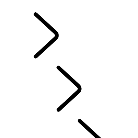
JANTES ET PNEUS D’HIVER
POSSESSION D’UN VÉHICULE ÉLECTRIQUE
MANUELS D’INSTRUCTION
CONTACT
FAQ