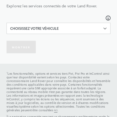
Explorez les services connectés de votre Land Rover.
CHOISISSEZ VOTRE VÉHICULE
MONTRER
1
Les fonctionnalités, options et services tiers Pivi, Pivi Pro et InControl ainsi
que leur disponibilité varient selon les pays. Contactez votre
concessionnaire Land Rover pour connaître les disponibilités et l’ensemble
des conditions applicables dans votre pays. Certaines fonctionnalités
requièrent une carte SIM appropriée associée à un forfait adapté. La
connectivité au réseau mobile n’est pas garantie dans toutes les régions.
Les informations et images présentées en rapport avec la technologie
InControl, y compris les écrans ou les séquences, sont soumises à des
mises à jour logicielles, au contrôle de version et à d’autres modifications
visuelles/système selon les options sélectionnées. Toutes les conditions
générales peuvent être consultées
ici
.
2
La navigation connectée requiert un abonnement supplémentaire après la