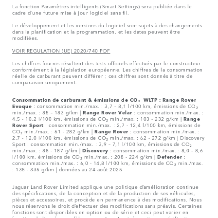
La fonction Paramètres intelligents (Smart Settings) sera publiée dans le
cadre d’une future mise à jour logiciel sans fil.
Le développement et les versions du logiciel sont sujets à des changements
dans la planification et la programmation, et les dates peuvent être
modifiées.
VOIR REGULATION (UE) 2020/740 PDF
Les chiffres fournis résultent des tests officiels effectués par le constructeur
conformément à la législation européenne. Les chiffres de la consommation
réelle de carburant peuvent différer ; ces chiffres sont donnés à titre de
comparaison uniquement.
Consommation de carburant & émissions de CO₂ WLTP :
Range Rover
Evoque
: consommation min./max. : 3,7 – 8,1 l/100 km, émissions de CO₂
min./max. : 85 – 183 g/km |
Range Rover Velar
: consommation min./max. :
4,5 - 10,2 l/100 km, émissions de CO₂ min./max. : 103 - 232 g/km |
Range
Rover Sport
: consommation min./max. : 2,7 - 12,4 l/100 km, émissions de
CO₂ min./max. : 61 - 282 g/km |
Range Rover
: consommation min./max. :
2,7 - 12,0 l/100 km, émissions de CO₂ min./max. : 62 - 272 g/km | Discovery
Sport : consommation min./max. : 3,9 – 7,1 l/100 km, émissions de CO₂
min./max. : 88 - 187 g/km |
Discovery
: consommation min./max. : 8,0 – 8,6
l/100 km, émissions de CO₂ min./max. : 208 - 224 g/km |
Defender
:
consommation min./max. : 6,0 - 14,8 l/100 km, émissions de CO₂ min./max.
: 135 - 335 g/km | données au 24 août 2025
Jaguar Land Rover Limited applique une politique d’amélioration continue
des spécifications, de la conception et de la production de ses véhicules,
pièces et accessoires, et procède en permanence à des modifications. Nous
nous réservons le droit d’effectuer des modifications sans préavis. Certaines
fonctions sont disponibles en option ou de série et ceci peut varier en
fonction de l’années-modèle en question. Les informations, spécifications,