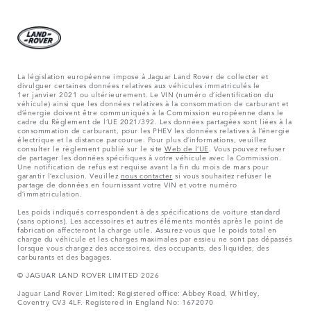
La législation européenne impose à Jaguar Land Rover de collecter et
divulguer certaines données relatives aux véhicules immatriculés le
1er janvier 2021 ou ultérieurement. Le VIN (numéro d’identification du
véhicule) ainsi que les données relatives à la consommation de carburant et
d’énergie doivent être communiqués à la Commission européenne dans le
cadre du Règlement de l’UE 2021/392. Les données partagées sont liées à la
consommation de carburant, pour les PHEV les données relatives à l’énergie
électrique et la distance parcourue. Pour plus d’informations, veuillez
consulter le règlement publié sur le site
Web de l’UE
. Vous pouvez refuser
de partager les données spécifiques à votre véhicule avec la Commission.
Une notification de refus est requise avant la fin du mois de mars pour
garantir l’exclusion. Veuillez
nous contacter
si vous souhaitez refuser le
partage de données en fournissant votre VIN et votre numéro
d’immatriculation.
Les poids indiqués correspondent à des spécifications de voiture standard
(sans options). Les accessoires et autres éléments montés après le point de
fabrication affecteront la charge utile. Assurez-vous que le poids total en
charge du véhicule et les charges maximales par essieu ne sont pas dépassés
lorsque vous chargez des accessoires, des occupants, des liquides, des
carburants et des bagages.
© JAGUAR LAND ROVER LIMITED 2026
Jaguar Land Rover Limited: Registered office: Abbey Road, Whitley,
Coventry CV3 4LF. Registered in England No: 1672070