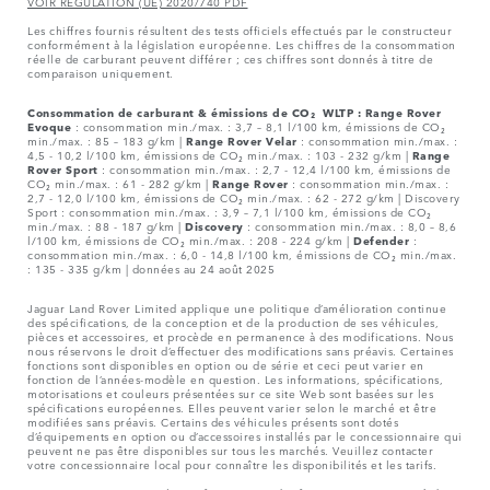
VOIR REGULATION (UE) 2020/740 PDF
Les chiffres fournis résultent des tests officiels effectués par le constructeur
conformément à la législation européenne. Les chiffres de la consommation
réelle de carburant peuvent différer ; ces chiffres sont donnés à titre de
comparaison uniquement.
Consommation de carburant & émissions de CO₂ WLTP :
Range Rover
Evoque
: consommation min./max. : 3,7 – 8,1 l/100 km, émissions de CO₂
min./max. : 85 – 183 g/km |
Range Rover Velar
: consommation min./max. :
4,5 - 10,2 l/100 km, émissions de CO₂ min./max. : 103 - 232 g/km |
Range
Rover Sport
: consommation min./max. : 2,7 - 12,4 l/100 km, émissions de
CO₂ min./max. : 61 - 282 g/km |
Range Rover
: consommation min./max. :
2,7 - 12,0 l/100 km, émissions de CO₂ min./max. : 62 - 272 g/km | Discovery
Sport : consommation min./max. : 3,9 – 7,1 l/100 km, émissions de CO₂
min./max. : 88 - 187 g/km |
Discovery
: consommation min./max. : 8,0 – 8,6
l/100 km, émissions de CO₂ min./max. : 208 - 224 g/km |
Defender
:
consommation min./max. : 6,0 - 14,8 l/100 km, émissions de CO₂ min./max.
: 135 - 335 g/km | données au 24 août 2025
Jaguar Land Rover Limited applique une politique d’amélioration continue
des spécifications, de la conception et de la production de ses véhicules,
pièces et accessoires, et procède en permanence à des modifications. Nous
nous réservons le droit d’effectuer des modifications sans préavis. Certaines
fonctions sont disponibles en option ou de série et ceci peut varier en
fonction de l’années-modèle en question. Les informations, spécifications,
motorisations et couleurs présentées sur ce site Web sont basées sur les
spécifications européennes. Elles peuvent varier selon le marché et être
modifiées sans préavis. Certains des véhicules présents sont dotés
d’équipements en option ou d’accessoires installés par le concessionnaire qui
peuvent ne pas être disponibles sur tous les marchés. Veuillez contacter
votre concessionnaire local pour connaître les disponibilités et les tarifs.