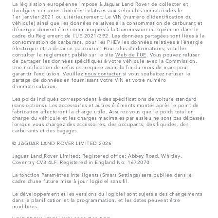
La législation européenne impose à Jaguar Land Rover de collecter et
divulguer certaines données relatives aux véhicules immatriculés le
1er janvier 2021 ou ultérieurement. Le VIN (numéro d’identification du
véhicule) ainsi que les données relatives à la consommation de carburant et
d’énergie doivent être communiqués à la Commission européenne dans le
cadre du Règlement de l’UE 2021/392. Les données partagées sont liées à la
consommation de carburant, pour les PHEV les données relatives à l’énergie
électrique et la distance parcourue. Pour plus d’informations, veuillez
consulter le règlement publié sur le site
Web de l’UE
. Vous pouvez refuser
de partager les données spécifiques à votre véhicule avec la Commission.
Une notification de refus est requise avant la fin du mois de mars pour
garantir l’exclusion. Veuillez
nous contacter
si vous souhaitez refuser le
partage de données en fournissant votre VIN et votre numéro
d’immatriculation.
Les poids indiqués correspondent à des spécifications de voiture standard
(sans options). Les accessoires et autres éléments montés après le point de
fabrication affecteront la charge utile. Assurez-vous que le poids total en
charge du véhicule et les charges maximales par essieu ne sont pas dépassés
lorsque vous chargez des accessoires, des occupants, des liquides, des
carburants et des bagages.
© JAGUAR LAND ROVER LIMITED 2026
Jaguar Land Rover Limited: Registered office: Abbey Road, Whitley,
Coventry CV3 4LF. Registered in England No: 1672070
La fonction Paramètres intelligents (Smart Settings) sera publiée dans le
cadre d’une future mise à jour logiciel sans fil.
Le développement et les versions du logiciel sont sujets à des changements
dans la planification et la programmation, et les dates peuvent être
modifiées.