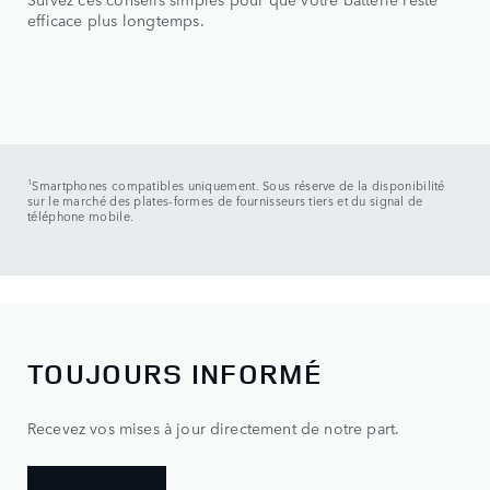
efficace plus longtemps.
1
Smartphones compatibles uniquement. Sous réserve de la disponibilité
sur le marché des plates-formes de fournisseurs tiers et du signal de
téléphone mobile.
TOUJOURS INFORMÉ
Recevez vos mises à jour directement de notre part.