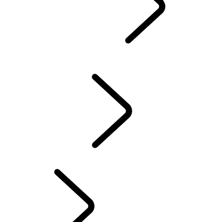
GUIDES & MANUELS
CONSOMMATION ET ÉMISSIONS DE CO2
LAND ROVER ASSISTANCE
ACCESSOIRES
GARANTIE
CONTRÔLE D’HIVER
SYSTÈME D'INFODIVERTISSEMENT