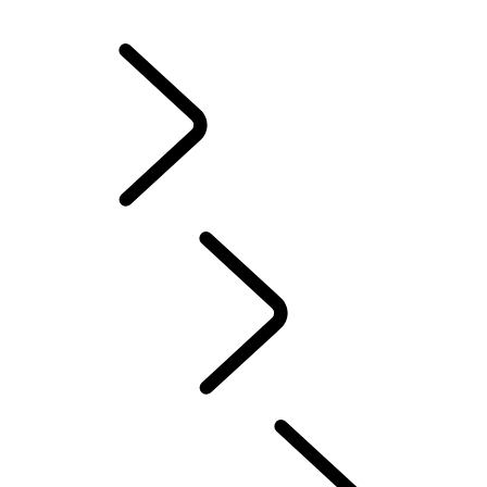
JANTES ET PNEUS D’HIVER
POSSESSION D’UN VÉHICULE ÉLECTRIQUE
MANUELS D’INSTRUCTION
CONTACT
FAQ