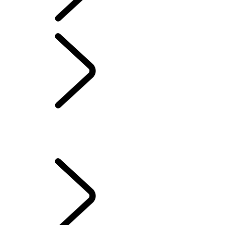
POSSESSION D’UN VÉHICULE ÉLECTRIQUE
...
APERÇU
APERÇU
CONFIGURATION DE VOTRE VÉHICULE
COMMENT RECHARGER VOTRE VÉHICULE ÉLECTRIQUE
MODES DE CONDUITE DES VÉHICULES HYBRIDES ÉLECTRIQUES
OPTIMISEZ LA DURÉE DE VIE DE VOTRE BATTERIE