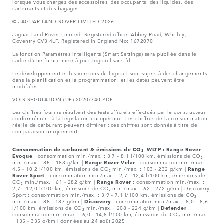
lorsque vous chargez des accessoires, des occupants, des liquides, des
carburants et des bagages.
© JAGUAR LAND ROVER LIMITED 2026
Jaguar Land Rover Limited: Registered office: Abbey Road, Whitley,
Coventry CV3 4LF. Registered in England No: 1672070
La fonction Paramètres intelligents (Smart Settings) sera publiée dans le
cadre d’une future mise à jour logiciel sans fil.
Le développement et les versions du logiciel sont sujets à des changements
dans la planification et la programmation, et les dates peuvent être
modifiées.
VOIR REGULATION (UE) 2020/740 PDF
Les chiffres fournis résultent des tests officiels effectués par le constructeur
conformément à la législation européenne. Les chiffres de la consommation
réelle de carburant peuvent différer ; ces chiffres sont donnés à titre de
comparaison uniquement.
Consommation de carburant & émissions de CO₂ WLTP :
Range Rover
Evoque
: consommation min./max. : 3,7 – 8,1 l/100 km, émissions de CO₂
min./max. : 85 – 183 g/km |
Range Rover Velar
: consommation min./max. :
4,5 - 10,2 l/100 km, émissions de CO₂ min./max. : 103 - 232 g/km |
Range
Rover Sport
: consommation min./max. : 2,7 - 12,4 l/100 km, émissions de
CO₂ min./max. : 61 - 282 g/km |
Range Rover
: consommation min./max. :
2,7 - 12,0 l/100 km, émissions de CO₂ min./max. : 62 - 272 g/km | Discovery
Sport : consommation min./max. : 3,9 – 7,1 l/100 km, émissions de CO₂
min./max. : 88 - 187 g/km |
Discovery
: consommation min./max. : 8,0 – 8,6
l/100 km, émissions de CO₂ min./max. : 208 - 224 g/km |
Defender
:
consommation min./max. : 6,0 - 14,8 l/100 km, émissions de CO₂ min./max.
: 135 - 335 g/km | données au 24 août 2025