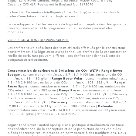
Coventry CV3 4LF. Registered in England No: 1672070
La fonction Paramètres intelligents (Smart Settings) sera publiée dans le
cadre d’une future mise à jour logiciel sans fil.
Le développement et les versions du logiciel sont sujets à des changements
dans la planification et la programmation, et les dates peuvent être
modifiées.
VOIR REGULATION (UE) 2020/740 PDF
Les chiffres fournis résultent des tests officiels effectués par le constructeur
conformément à la législation européenne. Les chiffres de la consommation
réelle de carburant peuvent différer ; ces chiffres sont donnés à titre de
comparaison uniquement.
Consommation de carburant & émissions de CO₂ WLTP :
Range Rover
Evoque
: consommation min./max. : 3,7 – 8,1 l/100 km, émissions de CO₂
min./max. : 85 – 183 g/km |
Range Rover Velar
: consommation min./max. :
4,5 - 10,2 l/100 km, émissions de CO₂ min./max. : 103 - 232 g/km |
Range
Rover Sport
: consommation min./max. : 2,7 - 12,4 l/100 km, émissions de
CO₂ min./max. : 61 - 282 g/km |
Range Rover
: consommation min./max. :
2,7 - 12,0 l/100 km, émissions de CO₂ min./max. : 62 - 272 g/km | Discovery
Sport : consommation min./max. : 3,9 – 7,1 l/100 km, émissions de CO₂
min./max. : 88 - 187 g/km |
Discovery
: consommation min./max. : 8,0 – 8,6
l/100 km, émissions de CO₂ min./max. : 208 - 224 g/km |
Defender
:
consommation min./max. : 6,0 - 14,8 l/100 km, émissions de CO₂ min./max.
: 135 - 335 g/km | données au 24 août 2025
Jaguar Land Rover Limited applique une politique d’amélioration continue
des spécifications, de la conception et de la production de ses véhicules,
pièces et accessoires, et procède en permanence à des modifications. Nous