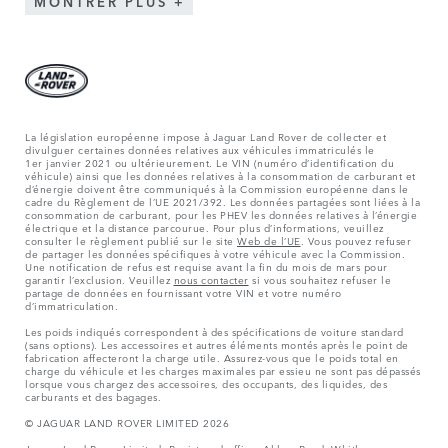
MONTRER PLUS
La législation européenne impose à Jaguar Land Rover de collecter et
divulguer certaines données relatives aux véhicules immatriculés le
1er janvier 2021 ou ultérieurement. Le VIN (numéro d’identification du
véhicule) ainsi que les données relatives à la consommation de carburant et
d’énergie doivent être communiqués à la Commission européenne dans le
cadre du Règlement de l’UE 2021/392. Les données partagées sont liées à la
consommation de carburant, pour les PHEV les données relatives à l’énergie
électrique et la distance parcourue. Pour plus d’informations, veuillez
consulter le règlement publié sur le site
Web de l’UE
. Vous pouvez refuser
de partager les données spécifiques à votre véhicule avec la Commission.
Une notification de refus est requise avant la fin du mois de mars pour
garantir l’exclusion. Veuillez
nous contacter
si vous souhaitez refuser le
partage de données en fournissant votre VIN et votre numéro
d’immatriculation.
Les poids indiqués correspondent à des spécifications de voiture standard
(sans options). Les accessoires et autres éléments montés après le point de
fabrication affecteront la charge utile. Assurez-vous que le poids total en
charge du véhicule et les charges maximales par essieu ne sont pas dépassés
lorsque vous chargez des accessoires, des occupants, des liquides, des
carburants et des bagages.
© JAGUAR LAND ROVER LIMITED 2026
Jaguar Land Rover Limited: Registered office: Abbey Road, Whitley,