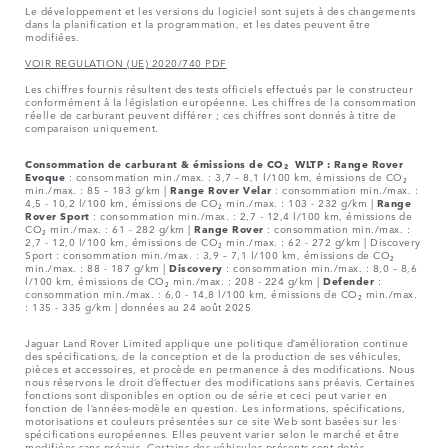
Le développement et les versions du logiciel sont sujets à des changements
dans la planification et la programmation, et les dates peuvent être
modifiées.
VOIR REGULATION (UE) 2020/740 PDF
Les chiffres fournis résultent des tests officiels effectués par le constructeur
conformément à la législation européenne. Les chiffres de la consommation
réelle de carburant peuvent différer ; ces chiffres sont donnés à titre de
comparaison uniquement.
Consommation de carburant & émissions de CO₂ WLTP :
Range Rover
Evoque
: consommation min./max. : 3,7 – 8,1 l/100 km, émissions de CO₂
min./max. : 85 – 183 g/km |
Range Rover Velar
: consommation min./max. :
4,5 - 10,2 l/100 km, émissions de CO₂ min./max. : 103 - 232 g/km |
Range
Rover Sport
: consommation min./max. : 2,7 - 12,4 l/100 km, émissions de
CO₂ min./max. : 61 - 282 g/km |
Range Rover
: consommation min./max. :
2,7 - 12,0 l/100 km, émissions de CO₂ min./max. : 62 - 272 g/km | Discovery
Sport : consommation min./max. : 3,9 – 7,1 l/100 km, émissions de CO₂
min./max. : 88 - 187 g/km |
Discovery
: consommation min./max. : 8,0 – 8,6
l/100 km, émissions de CO₂ min./max. : 208 - 224 g/km |
Defender
:
consommation min./max. : 6,0 - 14,8 l/100 km, émissions de CO₂ min./max.
: 135 - 335 g/km | données au 24 août 2025
Jaguar Land Rover Limited applique une politique d’amélioration continue
des spécifications, de la conception et de la production de ses véhicules,
pièces et accessoires, et procède en permanence à des modifications. Nous
nous réservons le droit d’effectuer des modifications sans préavis. Certaines
fonctions sont disponibles en option ou de série et ceci peut varier en
fonction de l’années-modèle en question. Les informations, spécifications,
motorisations et couleurs présentées sur ce site Web sont basées sur les
spécifications européennes. Elles peuvent varier selon le marché et être
modifiées sans préavis. Certains des véhicules présents sont dotés