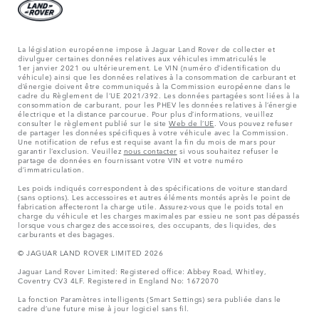
La législation européenne impose à Jaguar Land Rover de collecter et
divulguer certaines données relatives aux véhicules immatriculés le
1er janvier 2021 ou ultérieurement. Le VIN (numéro d’identification du
véhicule) ainsi que les données relatives à la consommation de carburant et
d’énergie doivent être communiqués à la Commission européenne dans le
cadre du Règlement de l’UE 2021/392. Les données partagées sont liées à la
consommation de carburant, pour les PHEV les données relatives à l’énergie
électrique et la distance parcourue. Pour plus d’informations, veuillez
consulter le règlement publié sur le site
Web de l’UE
. Vous pouvez refuser
de partager les données spécifiques à votre véhicule avec la Commission.
Une notification de refus est requise avant la fin du mois de mars pour
garantir l’exclusion. Veuillez
nous contacter
si vous souhaitez refuser le
partage de données en fournissant votre VIN et votre numéro
d’immatriculation.
Les poids indiqués correspondent à des spécifications de voiture standard
(sans options). Les accessoires et autres éléments montés après le point de
fabrication affecteront la charge utile. Assurez-vous que le poids total en
charge du véhicule et les charges maximales par essieu ne sont pas dépassés
lorsque vous chargez des accessoires, des occupants, des liquides, des
carburants et des bagages.
© JAGUAR LAND ROVER LIMITED 2026
Jaguar Land Rover Limited: Registered office: Abbey Road, Whitley,
Coventry CV3 4LF. Registered in England No: 1672070
La fonction Paramètres intelligents (Smart Settings) sera publiée dans le
cadre d’une future mise à jour logiciel sans fil.