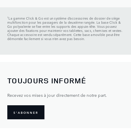
†
La gamme Click & Go est un système d’accessoires de dossier de siège
multifonction pour les passagers de la deuxième rangée. La base Click &
Go polyvalente se fixe entre les supports des appuie-tête. Vous pouvez
ajouter des fixations pour maintenir vos tablettes, sacs, chemises et vestes.
Chaque accessoire est vendu séparément. Cette base amovible peut être
démontée facilement si vous n’en avez pas besoin.
TOUJOURS INFORMÉ
Recevez vos mises à jour directement de notre part.
S'ABONNER