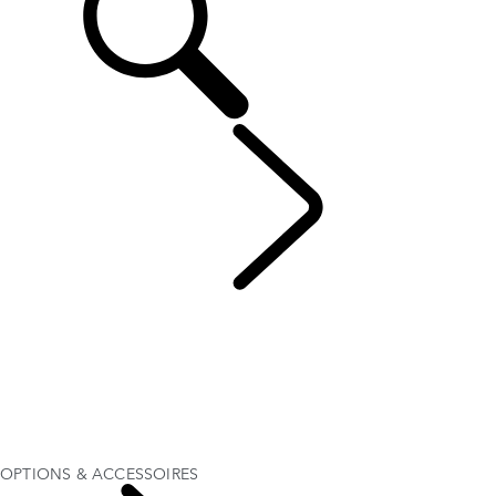
DISCOVERY
...
OPTIONS & ACCESSOIRES
APERÇU
GALERIE
MODÈLES & SPÉCIFICATIONS
OPTIONS & ACCESSOIRES
OFFRES SPÉCIALES ACTUELLES
PARFAIT POUR LA VIE DE FAMILLE
ENTREPRISE ET MOBILITÉ
OPTIONS & ACCESSOIRES