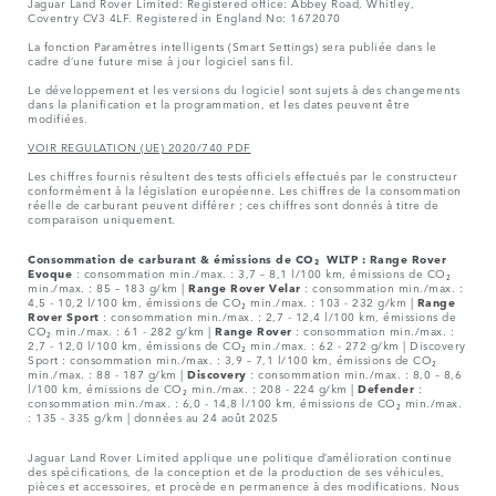
Jaguar Land Rover Limited: Registered office: Abbey Road, Whitley,
Coventry CV3 4LF. Registered in England No: 1672070
La fonction Paramètres intelligents (Smart Settings) sera publiée dans le
cadre d’une future mise à jour logiciel sans fil.
Le développement et les versions du logiciel sont sujets à des changements
dans la planification et la programmation, et les dates peuvent être
modifiées.
VOIR REGULATION (UE) 2020/740 PDF
Les chiffres fournis résultent des tests officiels effectués par le constructeur
conformément à la législation européenne. Les chiffres de la consommation
réelle de carburant peuvent différer ; ces chiffres sont donnés à titre de
comparaison uniquement.
Consommation de carburant & émissions de CO₂ WLTP :
Range Rover
Evoque
: consommation min./max. : 3,7 – 8,1 l/100 km, émissions de CO₂
min./max. : 85 – 183 g/km |
Range Rover Velar
: consommation min./max. :
4,5 - 10,2 l/100 km, émissions de CO₂ min./max. : 103 - 232 g/km |
Range
Rover Sport
: consommation min./max. : 2,7 - 12,4 l/100 km, émissions de
CO₂ min./max. : 61 - 282 g/km |
Range Rover
: consommation min./max. :
2,7 - 12,0 l/100 km, émissions de CO₂ min./max. : 62 - 272 g/km | Discovery
Sport : consommation min./max. : 3,9 – 7,1 l/100 km, émissions de CO₂
min./max. : 88 - 187 g/km |
Discovery
: consommation min./max. : 8,0 – 8,6
l/100 km, émissions de CO₂ min./max. : 208 - 224 g/km |
Defender
:
consommation min./max. : 6,0 - 14,8 l/100 km, émissions de CO₂ min./max.
: 135 - 335 g/km | données au 24 août 2025
Jaguar Land Rover Limited applique une politique d’amélioration continue
des spécifications, de la conception et de la production de ses véhicules,
pièces et accessoires, et procède en permanence à des modifications. Nous