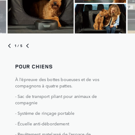
1
/ 5
POUR CHIENS
À l’épreuve des bottes boueuses et de vos
compagnons à quatre pattes.
- Sac de transport pliant pour animaux de
compagnie
- Système de rinçage portable
- Écuelle anti-débordement
- Revêtement matelassé de l’espace de