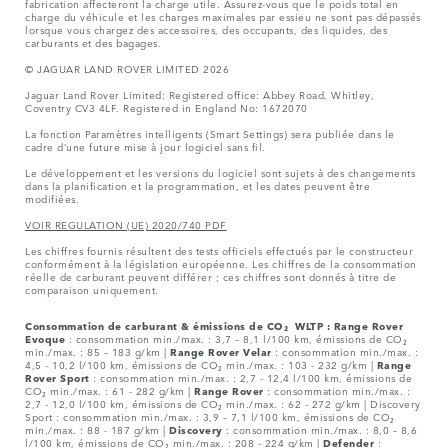
fabrication affecteront la charge utile. Assurez-vous que le poids total en
charge du véhicule et les charges maximales par essieu ne sont pas dépassés
lorsque vous chargez des accessoires, des occupants, des liquides, des
carburants et des bagages.
© JAGUAR LAND ROVER LIMITED 2026
Jaguar Land Rover Limited: Registered office: Abbey Road, Whitley,
Coventry CV3 4LF. Registered in England No: 1672070
La fonction Paramètres intelligents (Smart Settings) sera publiée dans le
cadre d’une future mise à jour logiciel sans fil.
Le développement et les versions du logiciel sont sujets à des changements
dans la planification et la programmation, et les dates peuvent être
modifiées.
VOIR REGULATION (UE) 2020/740 PDF
Les chiffres fournis résultent des tests officiels effectués par le constructeur
conformément à la législation européenne. Les chiffres de la consommation
réelle de carburant peuvent différer ; ces chiffres sont donnés à titre de
comparaison uniquement.
Consommation de carburant & émissions de CO₂ WLTP :
Range Rover
Evoque
: consommation min./max. : 3,7 – 8,1 l/100 km, émissions de CO₂
min./max. : 85 – 183 g/km |
Range Rover Velar
: consommation min./max. :
4,5 - 10,2 l/100 km, émissions de CO₂ min./max. : 103 - 232 g/km |
Range
Rover Sport
: consommation min./max. : 2,7 - 12,4 l/100 km, émissions de
CO₂ min./max. : 61 - 282 g/km |
Range Rover
: consommation min./max. :
2,7 - 12,0 l/100 km, émissions de CO₂ min./max. : 62 - 272 g/km | Discovery
Sport : consommation min./max. : 3,9 – 7,1 l/100 km, émissions de CO₂
min./max. : 88 - 187 g/km |
Discovery
: consommation min./max. : 8,0 – 8,6
l/100 km, émissions de CO₂ min./max. : 208 - 224 g/km |
Defender
: