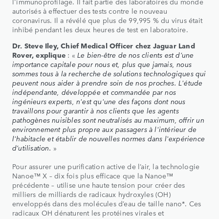
l'immunoprofilage. Il fait partie des laboratoires du monde
autorisés à effectuer des tests contre le nouveau
coronavirus. Il a révélé que plus de 99,995 % du virus était
inhibé pendant les deux heures de test en laboratoire.
Dr. Steve Iley, Chief Medical Officer chez Jaguar Land
Rover, explique
: «
Le bien-être de nos clients est d’une
importance capitale pour nous et, plus que jamais, nous
sommes tous à la recherche de solutions technologiques qui
peuvent nous aider à prendre soin de nos proches. L'étude
indépendante, développée et commandée par nos
ingénieurs experts, n'est qu'une des façons dont nous
travaillons pour garantir à nos clients que les agents
pathogènes nuisibles sont neutralisés au maximum, offrir un
environnement plus propre aux passagers à l'intérieur de
l'habitacle et établir de nouvelles normes dans l'expérience
d’utilisation.
»
Pour assurer une purification active de l’air, la technologie
Nanoe™ X – dix fois plus efficace que la Nanoe™
précédente – utilise une haute tension pour créer des
milliers de milliards de radicaux hydroxyles (OH)
enveloppés dans des molécules d’eau de taille nano*. Ces
radicaux OH dénaturent les protéines virales et