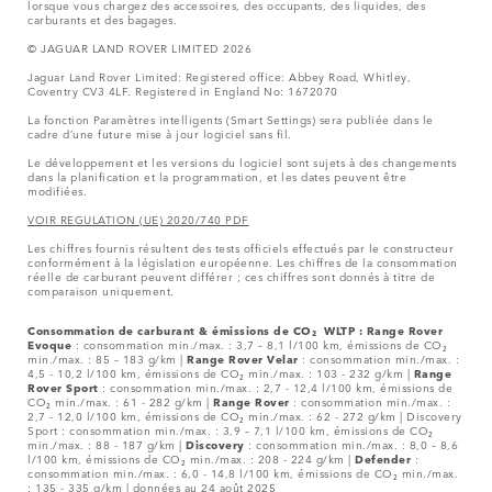
lorsque vous chargez des accessoires, des occupants, des liquides, des
carburants et des bagages.
© JAGUAR LAND ROVER LIMITED 2026
Jaguar Land Rover Limited: Registered office: Abbey Road, Whitley,
Coventry CV3 4LF. Registered in England No: 1672070
La fonction Paramètres intelligents (Smart Settings) sera publiée dans le
cadre d’une future mise à jour logiciel sans fil.
Le développement et les versions du logiciel sont sujets à des changements
dans la planification et la programmation, et les dates peuvent être
modifiées.
VOIR REGULATION (UE) 2020/740 PDF
Les chiffres fournis résultent des tests officiels effectués par le constructeur
conformément à la législation européenne. Les chiffres de la consommation
réelle de carburant peuvent différer ; ces chiffres sont donnés à titre de
comparaison uniquement.
Consommation de carburant & émissions de CO₂ WLTP :
Range Rover
Evoque
: consommation min./max. : 3,7 – 8,1 l/100 km, émissions de CO₂
min./max. : 85 – 183 g/km |
Range Rover Velar
: consommation min./max. :
4,5 - 10,2 l/100 km, émissions de CO₂ min./max. : 103 - 232 g/km |
Range
Rover Sport
: consommation min./max. : 2,7 - 12,4 l/100 km, émissions de
CO₂ min./max. : 61 - 282 g/km |
Range Rover
: consommation min./max. :
2,7 - 12,0 l/100 km, émissions de CO₂ min./max. : 62 - 272 g/km | Discovery
Sport : consommation min./max. : 3,9 – 7,1 l/100 km, émissions de CO₂
min./max. : 88 - 187 g/km |
Discovery
: consommation min./max. : 8,0 – 8,6
l/100 km, émissions de CO₂ min./max. : 208 - 224 g/km |
Defender
:
consommation min./max. : 6,0 - 14,8 l/100 km, émissions de CO₂ min./max.
: 135 - 335 g/km | données au 24 août 2025