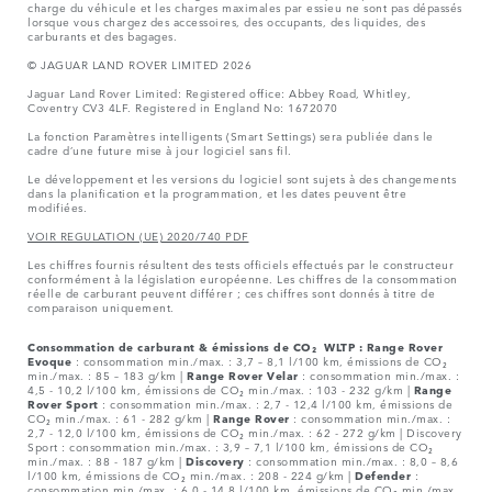
charge du véhicule et les charges maximales par essieu ne sont pas dépassés
lorsque vous chargez des accessoires, des occupants, des liquides, des
carburants et des bagages.
© JAGUAR LAND ROVER LIMITED 2026
Jaguar Land Rover Limited: Registered office: Abbey Road, Whitley,
Coventry CV3 4LF. Registered in England No: 1672070
La fonction Paramètres intelligents (Smart Settings) sera publiée dans le
cadre d’une future mise à jour logiciel sans fil.
Le développement et les versions du logiciel sont sujets à des changements
dans la planification et la programmation, et les dates peuvent être
modifiées.
VOIR REGULATION (UE) 2020/740 PDF
Les chiffres fournis résultent des tests officiels effectués par le constructeur
conformément à la législation européenne. Les chiffres de la consommation
réelle de carburant peuvent différer ; ces chiffres sont donnés à titre de
comparaison uniquement.
Consommation de carburant & émissions de CO₂ WLTP :
Range Rover
Evoque
: consommation min./max. : 3,7 – 8,1 l/100 km, émissions de CO₂
min./max. : 85 – 183 g/km |
Range Rover Velar
: consommation min./max. :
4,5 - 10,2 l/100 km, émissions de CO₂ min./max. : 103 - 232 g/km |
Range
Rover Sport
: consommation min./max. : 2,7 - 12,4 l/100 km, émissions de
CO₂ min./max. : 61 - 282 g/km |
Range Rover
: consommation min./max. :
2,7 - 12,0 l/100 km, émissions de CO₂ min./max. : 62 - 272 g/km | Discovery
Sport : consommation min./max. : 3,9 – 7,1 l/100 km, émissions de CO₂
min./max. : 88 - 187 g/km |
Discovery
: consommation min./max. : 8,0 – 8,6
l/100 km, émissions de CO₂ min./max. : 208 - 224 g/km |
Defender
:
consommation min./max. : 6,0 - 14,8 l/100 km, émissions de CO₂ min./max.