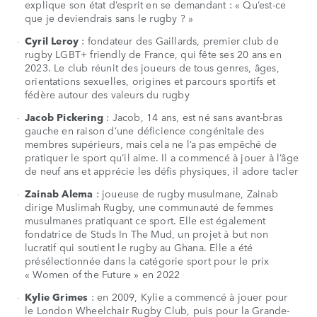
explique son état d’esprit en se demandant : « Qu’est-ce
que je deviendrais sans le rugby ? »
Cyril Leroy
: fondateur des Gaillards, premier club de
rugby LGBT+ friendly de France, qui fête ses 20 ans en
2023. Le club réunit des joueurs de tous genres, âges,
orientations sexuelles, origines et parcours sportifs et
fédère autour des valeurs du rugby
Jacob Pickering
: Jacob, 14 ans, est né sans avant-bras
gauche en raison d’une déficience congénitale des
membres supérieurs, mais cela ne l’a pas empêché de
pratiquer le sport qu’il aime. Il a commencé à jouer à l’âge
de neuf ans et apprécie les défis physiques, il adore tacler
Zainab Alema
: joueuse de rugby musulmane, Zainab
dirige Muslimah Rugby, une communauté de femmes
musulmanes pratiquant ce sport. Elle est également
fondatrice de Studs In The Mud, un projet à but non
lucratif qui soutient le rugby au Ghana. Elle a été
présélectionnée dans la catégorie sport pour le prix
« Women of the Future » en 2022
Kylie Grimes
: en 2009, Kylie a commencé à jouer pour
le London Wheelchair Rugby Club, puis pour la Grande-