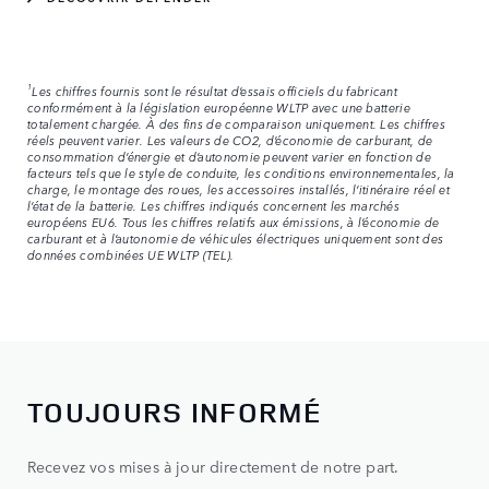
1
Les chiffres fournis sont le résultat d’essais officiels du fabricant
conformément à la législation européenne WLTP avec une batterie
totalement chargée. À des fins de comparaison uniquement. Les chiffres
réels peuvent varier. Les valeurs de CO2, d’économie de carburant, de
consommation d’énergie et d’autonomie peuvent varier en fonction de
facteurs tels que le style de conduite, les conditions environnementales, la
charge, le montage des roues, les accessoires installés, l’itinéraire réel et
l’état de la batterie. Les chiffres indiqués concernent les marchés
européens EU6. Tous les chiffres relatifs aux émissions, à l’économie de
carburant et à l’autonomie de véhicules électriques uniquement sont des
données combinées UE WLTP (TEL).
TOUJOURS INFORMÉ
Recevez vos mises à jour directement de notre part.