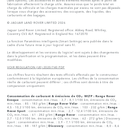
(sans options). Les accessoires et autres éléments montés après le point de
fabrication affecteront la charge utile. Assurez-vous que le poids total en
charge du véhicule et les charges maximales par essieu ne sont pas dépassés
lorsque vous chargez des accessoires, des occupants, des liquides, des
carburants et des bagages.
© JAGUAR LAND ROVER LIMITED 2026
Jaguar Land Rover Limited: Registered office: Abbey Road, Whitley,
Coventry CV3 4LF. Registered in England No: 1672070
La fonction Paramètres intelligents (Smart Settings) sera publiée dans le
cadre d’une future mise à jour logiciel sans fil.
Le développement et les versions du logiciel sont sujets à des changements
dans la planification et la programmation, et les dates peuvent être
modifiées.
VOIR REGULATION (UE) 2020/740 PDF
Les chiffres fournis résultent des tests officiels effectués par le constructeur
conformément à la législation européenne. Les chiffres de la consommation
réelle de carburant peuvent différer ; ces chiffres sont donnés à titre de
comparaison uniquement.
Consommation de carburant & émissions de CO₂ WLTP :
Range Rover
Evoque
: consommation min./max. : 3,7 – 8,1 l/100 km, émissions de CO₂
min./max. : 85 – 183 g/km |
Range Rover Velar
: consommation min./max. :
4,5 - 10,2 l/100 km, émissions de CO₂ min./max. : 103 - 232 g/km |
Range
Rover Sport
: consommation min./max. : 2,7 - 12,4 l/100 km, émissions de
CO₂ min./max. : 61 - 282 g/km |
Range Rover
: consommation min./max. :
2,7 - 12,0 l/100 km, émissions de CO₂ min./max. : 62 - 272 g/km | Discovery
Sport : consommation min./max. : 3,9 – 7,1 l/100 km, émissions de CO₂
min./max. : 88 - 187 g/km |
Discovery
: consommation min./max. : 8,0 – 8,6