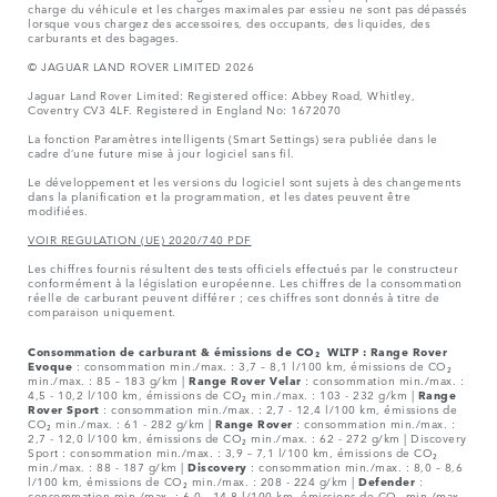
charge du véhicule et les charges maximales par essieu ne sont pas dépassés
lorsque vous chargez des accessoires, des occupants, des liquides, des
carburants et des bagages.
© JAGUAR LAND ROVER LIMITED 2026
Jaguar Land Rover Limited: Registered office: Abbey Road, Whitley,
Coventry CV3 4LF. Registered in England No: 1672070
La fonction Paramètres intelligents (Smart Settings) sera publiée dans le
cadre d’une future mise à jour logiciel sans fil.
Le développement et les versions du logiciel sont sujets à des changements
dans la planification et la programmation, et les dates peuvent être
modifiées.
VOIR REGULATION (UE) 2020/740 PDF
Les chiffres fournis résultent des tests officiels effectués par le constructeur
conformément à la législation européenne. Les chiffres de la consommation
réelle de carburant peuvent différer ; ces chiffres sont donnés à titre de
comparaison uniquement.
Consommation de carburant & émissions de CO₂ WLTP :
Range Rover
Evoque
: consommation min./max. : 3,7 – 8,1 l/100 km, émissions de CO₂
min./max. : 85 – 183 g/km |
Range Rover Velar
: consommation min./max. :
4,5 - 10,2 l/100 km, émissions de CO₂ min./max. : 103 - 232 g/km |
Range
Rover Sport
: consommation min./max. : 2,7 - 12,4 l/100 km, émissions de
CO₂ min./max. : 61 - 282 g/km |
Range Rover
: consommation min./max. :
2,7 - 12,0 l/100 km, émissions de CO₂ min./max. : 62 - 272 g/km | Discovery
Sport : consommation min./max. : 3,9 – 7,1 l/100 km, émissions de CO₂
min./max. : 88 - 187 g/km |
Discovery
: consommation min./max. : 8,0 – 8,6
l/100 km, émissions de CO₂ min./max. : 208 - 224 g/km |
Defender
:
consommation min./max. : 6,0 - 14,8 l/100 km, émissions de CO₂ min./max.