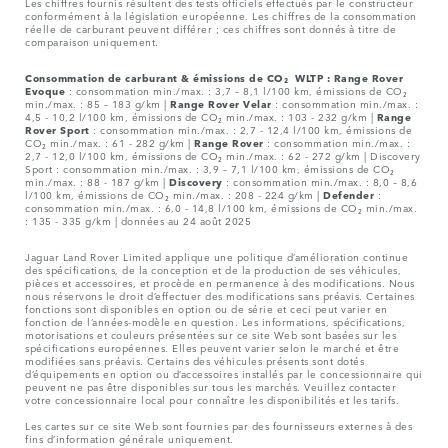
Les chiffres fournis résultent des tests officiels effectués par le constructeur
conformément à la législation européenne. Les chiffres de la consommation
réelle de carburant peuvent différer ; ces chiffres sont donnés à titre de
comparaison uniquement.
Consommation de carburant & émissions de CO₂ WLTP :
Range Rover
Evoque
: consommation min./max. : 3,7 – 8,1 l/100 km, émissions de CO₂
min./max. : 85 – 183 g/km |
Range Rover Velar
: consommation min./max. :
4,5 - 10,2 l/100 km, émissions de CO₂ min./max. : 103 - 232 g/km |
Range
Rover Sport
: consommation min./max. : 2,7 - 12,4 l/100 km, émissions de
CO₂ min./max. : 61 - 282 g/km |
Range Rover
: consommation min./max. :
2,7 - 12,0 l/100 km, émissions de CO₂ min./max. : 62 - 272 g/km | Discovery
Sport : consommation min./max. : 3,9 – 7,1 l/100 km, émissions de CO₂
min./max. : 88 - 187 g/km |
Discovery
: consommation min./max. : 8,0 – 8,6
l/100 km, émissions de CO₂ min./max. : 208 - 224 g/km |
Defender
:
consommation min./max. : 6,0 - 14,8 l/100 km, émissions de CO₂ min./max.
: 135 - 335 g/km | données au 24 août 2025
Jaguar Land Rover Limited applique une politique d’amélioration continue
des spécifications, de la conception et de la production de ses véhicules,
pièces et accessoires, et procède en permanence à des modifications. Nous
nous réservons le droit d’effectuer des modifications sans préavis. Certaines
fonctions sont disponibles en option ou de série et ceci peut varier en
fonction de l’années-modèle en question. Les informations, spécifications,
motorisations et couleurs présentées sur ce site Web sont basées sur les
spécifications européennes. Elles peuvent varier selon le marché et être
modifiées sans préavis. Certains des véhicules présents sont dotés
d’équipements en option ou d’accessoires installés par le concessionnaire qui
peuvent ne pas être disponibles sur tous les marchés. Veuillez contacter
votre concessionnaire local pour connaître les disponibilités et les tarifs.
Les cartes sur ce site Web sont fournies par des fournisseurs externes à des
fins d’information générale uniquement.