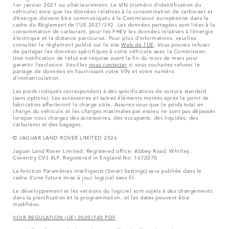
1er janvier 2021 ou ultérieurement. Le VIN (numéro d’identification du
véhicule) ainsi que les données relatives à la consommation de carburant et
d’énergie doivent être communiqués à la Commission européenne dans le
cadre du Règlement de l’UE 2021/392. Les données partagées sont liées à la
consommation de carburant, pour les PHEV les données relatives à l’énergie
électrique et la distance parcourue. Pour plus d’informations, veuillez
consulter le règlement publié sur le site
Web de l’UE
. Vous pouvez refuser
de partager les données spécifiques à votre véhicule avec la Commission.
Une notification de refus est requise avant la fin du mois de mars pour
garantir l’exclusion. Veuillez
nous contacter
si vous souhaitez refuser le
partage de données en fournissant votre VIN et votre numéro
d’immatriculation.
Les poids indiqués correspondent à des spécifications de voiture standard
(sans options). Les accessoires et autres éléments montés après le point de
fabrication affecteront la charge utile. Assurez-vous que le poids total en
charge du véhicule et les charges maximales par essieu ne sont pas dépassés
lorsque vous chargez des accessoires, des occupants, des liquides, des
carburants et des bagages.
© JAGUAR LAND ROVER LIMITED 2026
Jaguar Land Rover Limited: Registered office: Abbey Road, Whitley,
Coventry CV3 4LF. Registered in England No: 1672070
La fonction Paramètres intelligents (Smart Settings) sera publiée dans le
cadre d’une future mise à jour logiciel sans fil.
Le développement et les versions du logiciel sont sujets à des changements
dans la planification et la programmation, et les dates peuvent être
modifiées.
VOIR REGULATION (UE) 2020/740 PDF