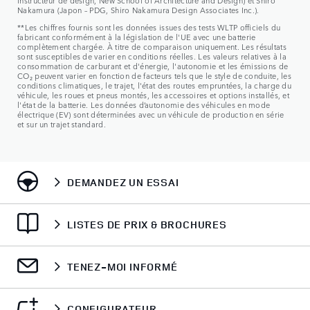
instructeur de design, New School of Architecture and Design) et Shiro
Nakamura (Japon – PDG, Shiro Nakamura Design Associates Inc.).
**Les chiffres fournis sont les données issues des tests WLTP officiels du
fabricant conformément à la législation de l'UE avec une batterie
complètement chargée. À titre de comparaison uniquement. Les résultats
sont susceptibles de varier en conditions réelles. Les valeurs relatives à la
consommation de carburant et d'énergie, l'autonomie et les émissions de
CO₂ peuvent varier en fonction de facteurs tels que le style de conduite, les
conditions climatiques, le trajet, l'état des routes empruntées, la charge du
véhicule, les roues et pneus montés, les accessoires et options installés, et
l'état de la batterie. Les données d’autonomie des véhicules en mode
électrique (EV) sont déterminées avec un véhicule de production en série
et sur un trajet standard.
DEMANDEZ UN ESSAI
LISTES DE PRIX & BROCHURES
TENEZ-MOI INFORMÉ
CONFIGURATEUR