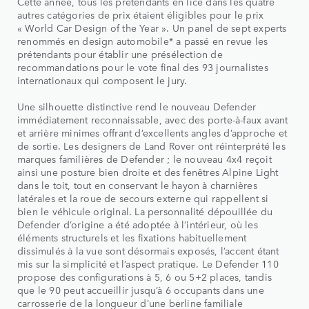
Cette année, tous les prétendants en lice dans les quatre
autres catégories de prix étaient éligibles pour le prix
« World Car Design of the Year ». Un panel de sept experts
renommés en design automobile* a passé en revue les
prétendants pour établir une présélection de
recommandations pour le vote final des 93 journalistes
internationaux qui composent le jury.
Une silhouette distinctive rend le nouveau Defender
immédiatement reconnaissable, avec des porte-à-faux avant
et arrière minimes offrant d’excellents angles d’approche et
de sortie. Les designers de Land Rover ont réinterprété les
marques familières de Defender ; le nouveau 4x4 reçoit
ainsi une posture bien droite et des fenêtres Alpine Light
dans le toit, tout en conservant le hayon à charnières
latérales et la roue de secours externe qui rappellent si
bien le véhicule original. La personnalité dépouillée du
Defender d’origine a été adoptée à l’intérieur, où les
éléments structurels et les fixations habituellement
dissimulés à la vue sont désormais exposés, l’accent étant
mis sur la simplicité et l’aspect pratique. Le Defender 110
propose des configurations à 5, 6 ou 5+2 places, tandis
que le 90 peut accueillir jusqu’à 6 occupants dans une
carrosserie de la longueur d’une berline familiale