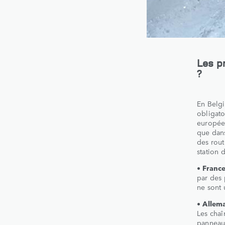
Les pn
?
En Belgi
obligato
européen
que dans
des rout
station 
• Franc
par des 
ne sont 
• Allem
Les chaî
panneau 