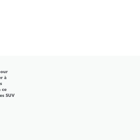
pour
er à
es
à ce
res SUV