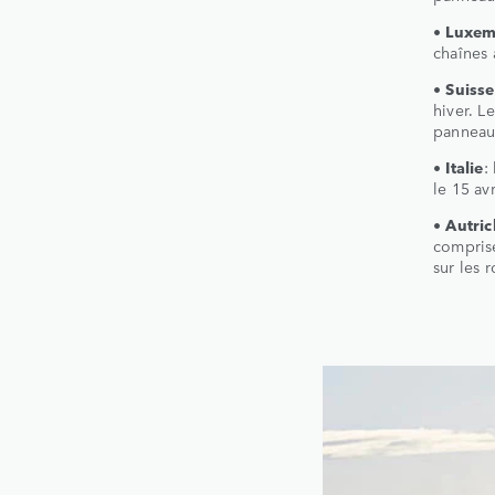
• Luxe
chaînes 
• Suisse
hiver. L
panneau 
• Italie
:
le 15 av
• Autri
comprise
sur les 