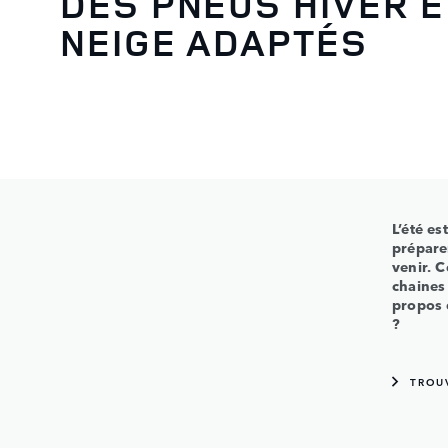
DES PNEUS HIVER E
NEIGE ADAPTÉS
L’été es
prépare
venir. 
chaines 
propos e
?
TROU