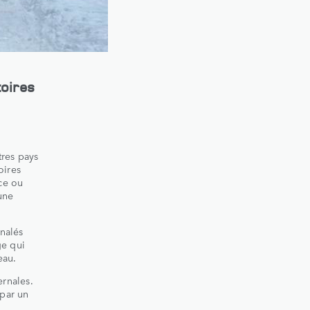
toires
tres pays
oires
ace ou
une
gnalés
ge qui
eau.
ernales.
 par un