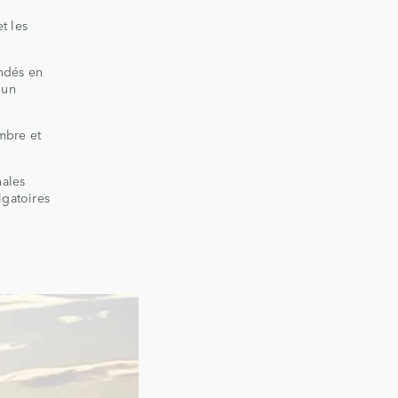
t les
ndés en
 un
embre et
nales
igatoires