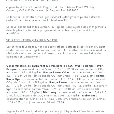
© JAGUAR LAND ROVER LIMITED 2026
Jaguar Land Rover Limited: Registered office: Abbey Road, Whitley,
Coventry CV3 4LF. Registered in England No: 1672070
La fonction Paramètres intelligents (Smart Settings) sera publiée dans le
cadre d’une future mise à jour logiciel sans fil.
Le développement et les versions du logiciel sont sujets à des changements
dans la planification et la programmation, et les dates peuvent être
modifiées.
VOIR REGULATION (UE) 2020/740 PDF
Les chiffres fournis résultent des tests officiels effectués par le constructeur
conformément à la législation européenne. Les chiffres de la consommation
réelle de carburant peuvent différer ; ces chiffres sont donnés à titre de
comparaison uniquement.
Consommation de carburant & émissions de CO₂ WLTP :
Range Rover
Evoque
: consommation min./max. : 3,7 – 8,1 l/100 km, émissions de CO₂
min./max. : 85 – 183 g/km |
Range Rover Velar
: consommation min./max. :
4,5 - 10,2 l/100 km, émissions de CO₂ min./max. : 103 - 232 g/km |
Range
Rover Sport
: consommation min./max. : 2,7 - 12,4 l/100 km, émissions de
CO₂ min./max. : 61 - 282 g/km |
Range Rover
: consommation min./max. :
2,7 - 12,0 l/100 km, émissions de CO₂ min./max. : 62 - 272 g/km | Discovery
Sport : consommation min./max. : 3,9 – 7,1 l/100 km, émissions de CO₂
min./max. : 88 - 187 g/km |
Discovery
: consommation min./max. : 8,0 – 8,6
l/100 km, émissions de CO₂ min./max. : 208 - 224 g/km |
Defender
:
consommation min./max. : 6,0 - 14,8 l/100 km, émissions de CO₂ min./max.
: 135 - 335 g/km | données au 24 août 2025
Jaguar Land Rover Limited applique une politique d’amélioration continue