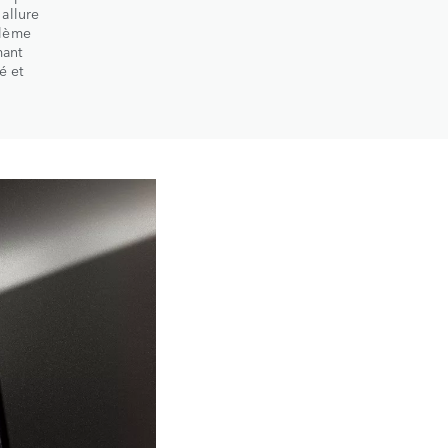
 allure
blème
mant
é et