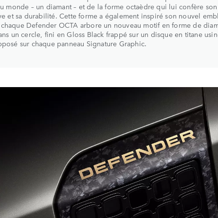
 au monde – un diamant – et de la forme octaèdre qui lui confère son
ive et sa durabilité. Cette forme a également inspiré son nouvel em
 chaque Defender OCTA arbore un nouveau motif en forme de dia
dans un cercle, fini en Gloss Black frappé sur un disque en titane usin
apposé sur chaque panneau Signature Graphic.