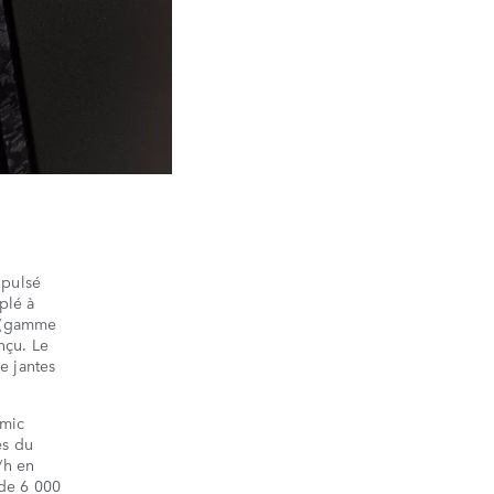
opulsé
plé à
e (gamme
nçu. Le
e jantes
amic
es du
/h en
 de 6 000