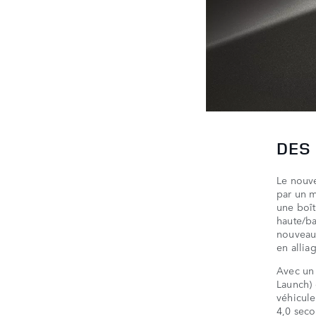
DES
Le nouv
par un m
une boît
haute/ba
nouveau 
en allia
Avec un
Launch) 
véhicule
4,0 seco