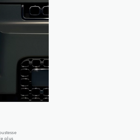
bustesse
le plus