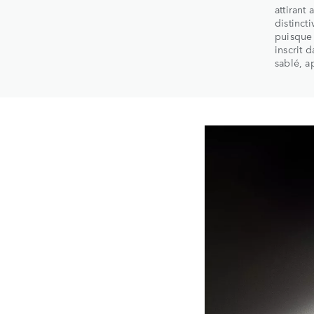
attirant
distinct
puisque
inscrit 
sablé, 