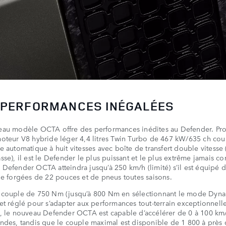
 PERFORMANCES INÉGALÉES
eau modèle OCTA offre des performances inédites au Defender. Pr
oteur V8 hybride léger 4,4 litres Twin Turbo de 467 kW/635 ch cou
e automatique à huit vitesses avec boîte de transfert double vitess
sse), il est le Defender le plus puissant et le plus extrême jamais co
Defender OCTA atteindra jusqu’à 250 km/h (limité) s’il est équipé d
ge forgées de 22 pouces et de pneus toutes saisons.
 couple de 750 Nm (jusqu’à 800 Nm en sélectionnant le mode Dyn
et réglé pour s’adapter aux performances tout-terrain exceptionnell
, le nouveau Defender OCTA est capable d’accélérer de 0 à 100 km
ndes, tandis que le couple maximal est disponible de 1 800 à près