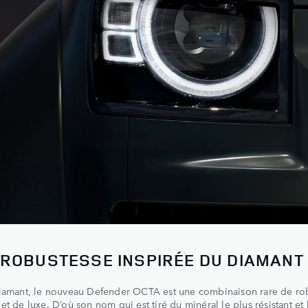
 ROBUSTESSE INSPIRÉE DU DIAMANT
diamant, le nouveau Defender OCTA est une combinaison rare de ro
et de luxe. D’où son nom qui est tiré du minéral le plus résistant et 