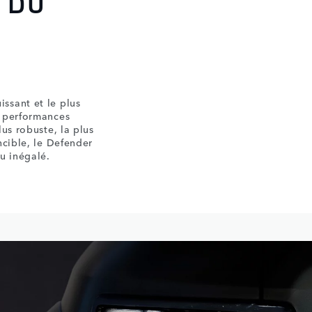
 DU
ssant et le plus
s performances
lus robuste, la plus
ncible, le Defender
u inégalé.