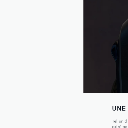
UNE
Tel un 
extrême 