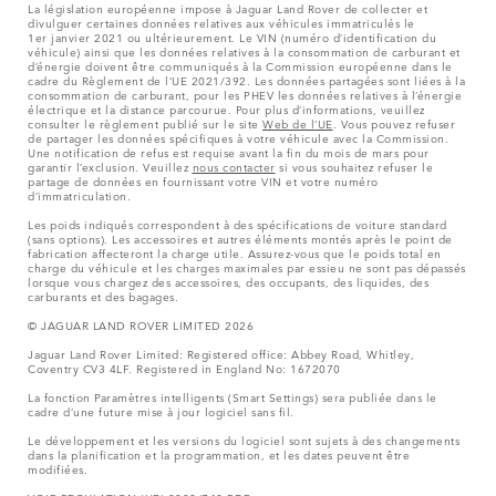
La législation européenne impose à Jaguar Land Rover de collecter et
divulguer certaines données relatives aux véhicules immatriculés le
1er janvier 2021 ou ultérieurement. Le VIN (numéro d’identification du
véhicule) ainsi que les données relatives à la consommation de carburant et
d’énergie doivent être communiqués à la Commission européenne dans le
cadre du Règlement de l’UE 2021/392. Les données partagées sont liées à la
consommation de carburant, pour les PHEV les données relatives à l’énergie
électrique et la distance parcourue. Pour plus d’informations, veuillez
consulter le règlement publié sur le site
Web de l’UE
. Vous pouvez refuser
de partager les données spécifiques à votre véhicule avec la Commission.
Une notification de refus est requise avant la fin du mois de mars pour
garantir l’exclusion. Veuillez
nous contacter
si vous souhaitez refuser le
partage de données en fournissant votre VIN et votre numéro
d’immatriculation.
Les poids indiqués correspondent à des spécifications de voiture standard
(sans options). Les accessoires et autres éléments montés après le point de
fabrication affecteront la charge utile. Assurez-vous que le poids total en
charge du véhicule et les charges maximales par essieu ne sont pas dépassés
lorsque vous chargez des accessoires, des occupants, des liquides, des
carburants et des bagages.
© JAGUAR LAND ROVER LIMITED 2026
Jaguar Land Rover Limited: Registered office: Abbey Road, Whitley,
Coventry CV3 4LF. Registered in England No: 1672070
La fonction Paramètres intelligents (Smart Settings) sera publiée dans le
cadre d’une future mise à jour logiciel sans fil.
Le développement et les versions du logiciel sont sujets à des changements
dans la planification et la programmation, et les dates peuvent être
modifiées.