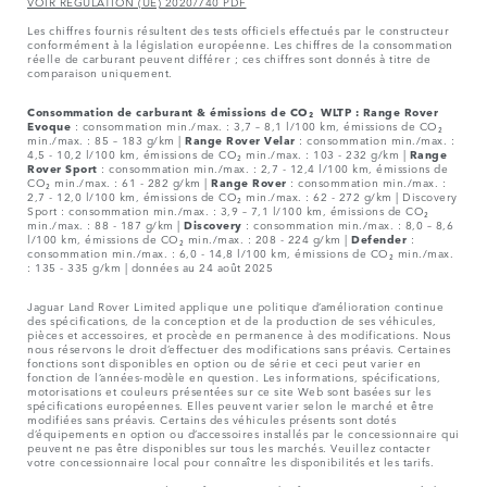
VOIR REGULATION (UE) 2020/740 PDF
Les chiffres fournis résultent des tests officiels effectués par le constructeur
conformément à la législation européenne. Les chiffres de la consommation
réelle de carburant peuvent différer ; ces chiffres sont donnés à titre de
comparaison uniquement.
Consommation de carburant & émissions de CO₂ WLTP :
Range Rover
Evoque
: consommation min./max. : 3,7 – 8,1 l/100 km, émissions de CO₂
min./max. : 85 – 183 g/km |
Range Rover Velar
: consommation min./max. :
4,5 - 10,2 l/100 km, émissions de CO₂ min./max. : 103 - 232 g/km |
Range
Rover Sport
: consommation min./max. : 2,7 - 12,4 l/100 km, émissions de
CO₂ min./max. : 61 - 282 g/km |
Range Rover
: consommation min./max. :
2,7 - 12,0 l/100 km, émissions de CO₂ min./max. : 62 - 272 g/km | Discovery
Sport : consommation min./max. : 3,9 – 7,1 l/100 km, émissions de CO₂
min./max. : 88 - 187 g/km |
Discovery
: consommation min./max. : 8,0 – 8,6
l/100 km, émissions de CO₂ min./max. : 208 - 224 g/km |
Defender
:
consommation min./max. : 6,0 - 14,8 l/100 km, émissions de CO₂ min./max.
: 135 - 335 g/km | données au 24 août 2025
Jaguar Land Rover Limited applique une politique d’amélioration continue
des spécifications, de la conception et de la production de ses véhicules,
pièces et accessoires, et procède en permanence à des modifications. Nous
nous réservons le droit d’effectuer des modifications sans préavis. Certaines
fonctions sont disponibles en option ou de série et ceci peut varier en
fonction de l’années-modèle en question. Les informations, spécifications,
motorisations et couleurs présentées sur ce site Web sont basées sur les
spécifications européennes. Elles peuvent varier selon le marché et être
modifiées sans préavis. Certains des véhicules présents sont dotés
d’équipements en option ou d’accessoires installés par le concessionnaire qui
peuvent ne pas être disponibles sur tous les marchés. Veuillez contacter
votre concessionnaire local pour connaître les disponibilités et les tarifs.