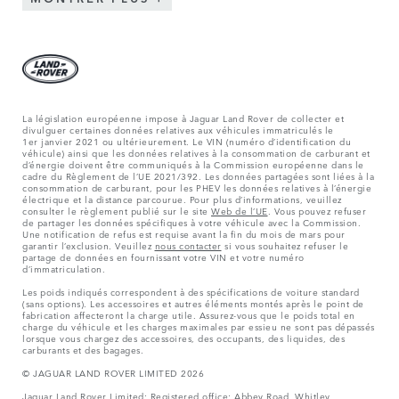
La législation européenne impose à Jaguar Land Rover de collecter et
divulguer certaines données relatives aux véhicules immatriculés le
1er janvier 2021 ou ultérieurement. Le VIN (numéro d’identification du
véhicule) ainsi que les données relatives à la consommation de carburant et
d’énergie doivent être communiqués à la Commission européenne dans le
cadre du Règlement de l’UE 2021/392. Les données partagées sont liées à la
consommation de carburant, pour les PHEV les données relatives à l’énergie
électrique et la distance parcourue. Pour plus d’informations, veuillez
consulter le règlement publié sur le site
Web de l’UE
. Vous pouvez refuser
de partager les données spécifiques à votre véhicule avec la Commission.
Une notification de refus est requise avant la fin du mois de mars pour
garantir l’exclusion. Veuillez
nous contacter
si vous souhaitez refuser le
partage de données en fournissant votre VIN et votre numéro
d’immatriculation.
Les poids indiqués correspondent à des spécifications de voiture standard
(sans options). Les accessoires et autres éléments montés après le point de
fabrication affecteront la charge utile. Assurez-vous que le poids total en
charge du véhicule et les charges maximales par essieu ne sont pas dépassés
lorsque vous chargez des accessoires, des occupants, des liquides, des
carburants et des bagages.
© JAGUAR LAND ROVER LIMITED 2026
Jaguar Land Rover Limited: Registered office: Abbey Road, Whitley,