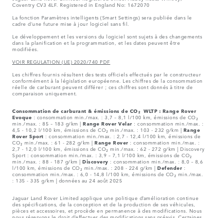
Coventry CV3 4LF. Registered in England No: 1672070
La fonction Paramètres intelligents (Smart Settings) sera publiée dans le
cadre d’une future mise à jour logiciel sans fil.
Le développement et les versions du logiciel sont sujets à des changements
dans la planification et la programmation, et les dates peuvent être
modifiées.
VOIR REGULATION (UE) 2020/740 PDF
Les chiffres fournis résultent des tests officiels effectués par le constructeur
conformément à la législation européenne. Les chiffres de la consommation
réelle de carburant peuvent différer ; ces chiffres sont donnés à titre de
comparaison uniquement.
Consommation de carburant & émissions de CO₂ WLTP :
Range Rover
Evoque
: consommation min./max. : 3,7 – 8,1 l/100 km, émissions de CO₂
min./max. : 85 – 183 g/km |
Range Rover Velar
: consommation min./max. :
4,5 - 10,2 l/100 km, émissions de CO₂ min./max. : 103 - 232 g/km |
Range
Rover Sport
: consommation min./max. : 2,7 - 12,4 l/100 km, émissions de
CO₂ min./max. : 61 - 282 g/km |
Range Rover
: consommation min./max. :
2,7 - 12,0 l/100 km, émissions de CO₂ min./max. : 62 - 272 g/km | Discovery
Sport : consommation min./max. : 3,9 – 7,1 l/100 km, émissions de CO₂
min./max. : 88 - 187 g/km |
Discovery
: consommation min./max. : 8,0 – 8,6
l/100 km, émissions de CO₂ min./max. : 208 - 224 g/km |
Defender
:
consommation min./max. : 6,0 - 14,8 l/100 km, émissions de CO₂ min./max.
: 135 - 335 g/km | données au 24 août 2025
Jaguar Land Rover Limited applique une politique d’amélioration continue
des spécifications, de la conception et de la production de ses véhicules,
pièces et accessoires, et procède en permanence à des modifications. Nous
nous réservons le droit d’effectuer des modifications sans préavis. Certaines