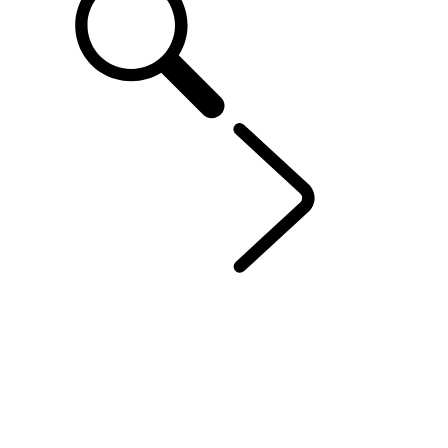
DEFENDER 110
...
DEFENDER TROPHY EDITION
APERÇU
OCTA
GALERIE
MODÈLES ET SPÉCIFICATIONS
OPTIONS ET ACCESSOIRES
HARD TOP
DEFENDER TROPHY EDITION
OFFRES SPÉCIALES ACTUELLES