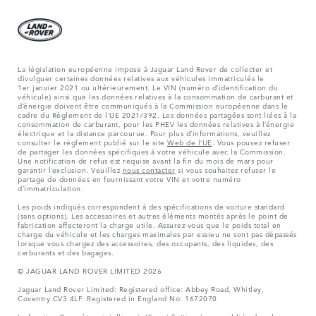
La législation européenne impose à Jaguar Land Rover de collecter et
divulguer certaines données relatives aux véhicules immatriculés le
1er janvier 2021 ou ultérieurement. Le VIN (numéro d’identification du
véhicule) ainsi que les données relatives à la consommation de carburant et
d’énergie doivent être communiqués à la Commission européenne dans le
cadre du Règlement de l’UE 2021/392. Les données partagées sont liées à la
consommation de carburant, pour les PHEV les données relatives à l’énergie
électrique et la distance parcourue. Pour plus d’informations, veuillez
consulter le règlement publié sur le site
Web de l’UE
. Vous pouvez refuser
de partager les données spécifiques à votre véhicule avec la Commission.
Une notification de refus est requise avant la fin du mois de mars pour
garantir l’exclusion. Veuillez
nous contacter
si vous souhaitez refuser le
partage de données en fournissant votre VIN et votre numéro
d’immatriculation.
Les poids indiqués correspondent à des spécifications de voiture standard
(sans options). Les accessoires et autres éléments montés après le point de
fabrication affecteront la charge utile. Assurez-vous que le poids total en
charge du véhicule et les charges maximales par essieu ne sont pas dépassés
lorsque vous chargez des accessoires, des occupants, des liquides, des
carburants et des bagages.
© JAGUAR LAND ROVER LIMITED 2026
Jaguar Land Rover Limited: Registered office: Abbey Road, Whitley,
Coventry CV3 4LF. Registered in England No: 1672070