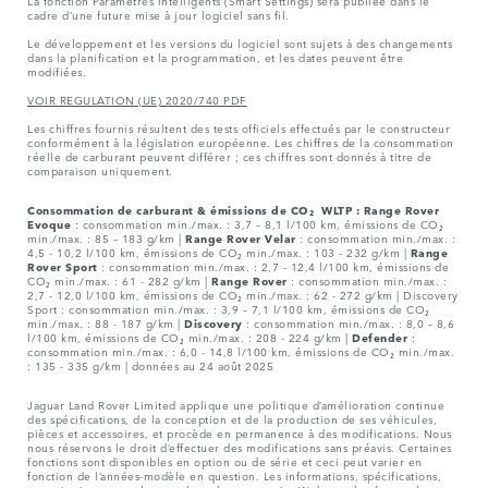
La fonction Paramètres intelligents (Smart Settings) sera publiée dans le
cadre d’une future mise à jour logiciel sans fil.
Le développement et les versions du logiciel sont sujets à des changements
dans la planification et la programmation, et les dates peuvent être
modifiées.
VOIR REGULATION (UE) 2020/740 PDF
Les chiffres fournis résultent des tests officiels effectués par le constructeur
conformément à la législation européenne. Les chiffres de la consommation
réelle de carburant peuvent différer ; ces chiffres sont donnés à titre de
comparaison uniquement.
Consommation de carburant & émissions de CO₂ WLTP :
Range Rover
Evoque
: consommation min./max. : 3,7 – 8,1 l/100 km, émissions de CO₂
min./max. : 85 – 183 g/km |
Range Rover Velar
: consommation min./max. :
4,5 - 10,2 l/100 km, émissions de CO₂ min./max. : 103 - 232 g/km |
Range
Rover Sport
: consommation min./max. : 2,7 - 12,4 l/100 km, émissions de
CO₂ min./max. : 61 - 282 g/km |
Range Rover
: consommation min./max. :
2,7 - 12,0 l/100 km, émissions de CO₂ min./max. : 62 - 272 g/km | Discovery
Sport : consommation min./max. : 3,9 – 7,1 l/100 km, émissions de CO₂
min./max. : 88 - 187 g/km |
Discovery
: consommation min./max. : 8,0 – 8,6
l/100 km, émissions de CO₂ min./max. : 208 - 224 g/km |
Defender
:
consommation min./max. : 6,0 - 14,8 l/100 km, émissions de CO₂ min./max.
: 135 - 335 g/km | données au 24 août 2025
Jaguar Land Rover Limited applique une politique d’amélioration continue
des spécifications, de la conception et de la production de ses véhicules,
pièces et accessoires, et procède en permanence à des modifications. Nous
nous réservons le droit d’effectuer des modifications sans préavis. Certaines
fonctions sont disponibles en option ou de série et ceci peut varier en
fonction de l’années-modèle en question. Les informations, spécifications,