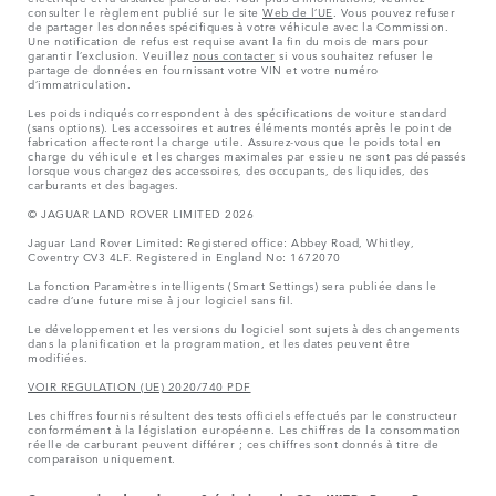
consulter le règlement publié sur le site
Web de l’UE
. Vous pouvez refuser
de partager les données spécifiques à votre véhicule avec la Commission.
Une notification de refus est requise avant la fin du mois de mars pour
garantir l’exclusion. Veuillez
nous contacter
si vous souhaitez refuser le
partage de données en fournissant votre VIN et votre numéro
d’immatriculation.
Les poids indiqués correspondent à des spécifications de voiture standard
(sans options). Les accessoires et autres éléments montés après le point de
fabrication affecteront la charge utile. Assurez-vous que le poids total en
charge du véhicule et les charges maximales par essieu ne sont pas dépassés
lorsque vous chargez des accessoires, des occupants, des liquides, des
carburants et des bagages.
© JAGUAR LAND ROVER LIMITED 2026
Jaguar Land Rover Limited: Registered office: Abbey Road, Whitley,
Coventry CV3 4LF. Registered in England No: 1672070
La fonction Paramètres intelligents (Smart Settings) sera publiée dans le
cadre d’une future mise à jour logiciel sans fil.
Le développement et les versions du logiciel sont sujets à des changements
dans la planification et la programmation, et les dates peuvent être
modifiées.
VOIR REGULATION (UE) 2020/740 PDF
Les chiffres fournis résultent des tests officiels effectués par le constructeur
conformément à la législation européenne. Les chiffres de la consommation
réelle de carburant peuvent différer ; ces chiffres sont donnés à titre de
comparaison uniquement.