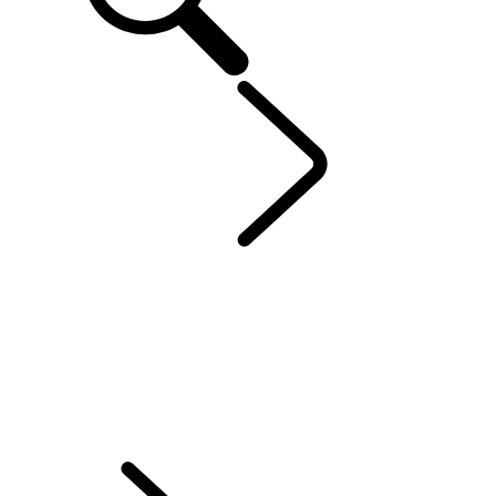
EXPERIENCE
...
DEFENDER EXPERIENCE DAY
APERÇU
LAND ROVER EXPERIENCE DRIVES
TRAVEL
SÉJOURS OFF-ROAD
ACTUALITÉS LAND ROVER
LAND ROVER EXPERIENCE TOUR
DEFENDER EXPERIENCE DAY
RANGE ROVER HOUSE
DESTINATION DEFENDER