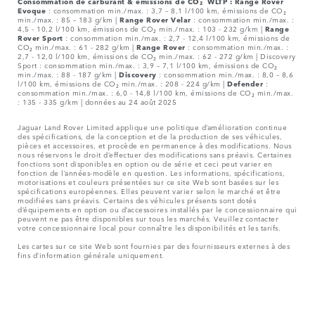
Consommation de carburant & émissions de CO₂ WLTP :
Range Rover
Evoque
: consommation min./max. : 3,7 – 8,1 l/100 km, émissions de CO₂
min./max. : 85 – 183 g/km |
Range Rover Velar
: consommation min./max. :
4,5 - 10,2 l/100 km, émissions de CO₂ min./max. : 103 - 232 g/km |
Range
Rover Sport
: consommation min./max. : 2,7 - 12,4 l/100 km, émissions de
CO₂ min./max. : 61 - 282 g/km |
Range Rover
: consommation min./max. :
2,7 - 12,0 l/100 km, émissions de CO₂ min./max. : 62 - 272 g/km | Discovery
Sport : consommation min./max. : 3,9 – 7,1 l/100 km, émissions de CO₂
min./max. : 88 - 187 g/km |
Discovery
: consommation min./max. : 8,0 – 8,6
l/100 km, émissions de CO₂ min./max. : 208 - 224 g/km |
Defender
:
consommation min./max. : 6,0 - 14,8 l/100 km, émissions de CO₂ min./max.
: 135 - 335 g/km | données au 24 août 2025
Jaguar Land Rover Limited applique une politique d’amélioration continue
des spécifications, de la conception et de la production de ses véhicules,
pièces et accessoires, et procède en permanence à des modifications. Nous
nous réservons le droit d’effectuer des modifications sans préavis. Certaines
fonctions sont disponibles en option ou de série et ceci peut varier en
fonction de l’années-modèle en question. Les informations, spécifications,
motorisations et couleurs présentées sur ce site Web sont basées sur les
spécifications européennes. Elles peuvent varier selon le marché et être
modifiées sans préavis. Certains des véhicules présents sont dotés
d’équipements en option ou d’accessoires installés par le concessionnaire qui
peuvent ne pas être disponibles sur tous les marchés. Veuillez contacter
votre concessionnaire local pour connaître les disponibilités et les tarifs.
Les cartes sur ce site Web sont fournies par des fournisseurs externes à des
fins d’information générale uniquement.