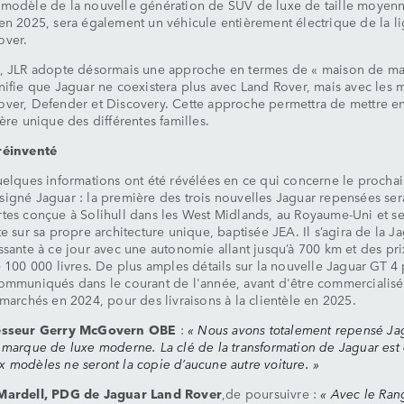
modèle de la nouvelle génération de SUV de luxe de taille moyenn
en 2025, sera également un véhicule entièrement électrique de la l
over.
e, JLR adopte désormais une approche en termes de « maison de ma
nifie que Jaguar ne coexistera plus avec Land Rover, mais avec les
ver, Defender et Discovery. Cette approche permettra de mettre en
tère unique des différentes familles.
réinventé
uelques informations ont été révélées en ce qui concerne le procha
igné Jaguar : la première des trois nouvelles Jaguar repensées ser
tes conçue à Solihull dans les West Midlands, au Royaume-Uni et se
te sur sa propre architecture unique, baptisée JEA. Il s’agira de la Ja
ssante à ce jour avec une autonomie allant jusqu’à 700 km et des pri
e 100 000 livres. De plus amples détails sur la nouvelle Jaguar GT 4
ommuniqués dans le courant de l'année, avant d'être commercialisé
 marchés en 2024, pour des livraisons à la clientèle en 2025.
esseur Gerry McGovern OBE
:
« Nous avons totalement repensé Ja
 marque de luxe moderne. La clé de la transformation de Jaguar est
 modèles ne seront la copie d’aucune autre voiture. »
Mardell, PDG de Jaguar Land Rover
,de poursuivre :
« Avec le Ran