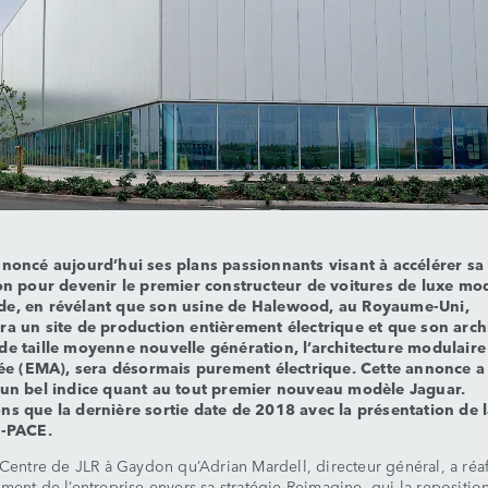
nnoncé aujourd’hui ses plans passionnants visant à accélérer sa
ion pour devenir le premier constructeur de voitures de luxe m
e, en révélant que son usine de Halewood, au Royaume-Uni,
ra un site de production entièrement électrique et que son arch
de taille moyenne nouvelle génération, l’architecture modulaire
fiée (EMA), sera désormais purement électrique. Cette annonce a
 un bel indice quant au tout premier nouveau modèle Jaguar.
ns que la dernière sortie date de 2018 avec la présentation de 
I-PACE.
 Centre de JLR à Gaydon qu’Adrian Mardell, directeur général, a réa
ment de l’entreprise envers sa stratégie Reimagine, qui la repositio