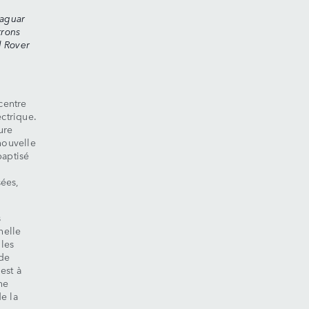
Jaguar
trons
d Rover
centre
ctrique.
ure
nouvelle
baptisé
sées,
s
helle
 les
 de
est à
ne
e la