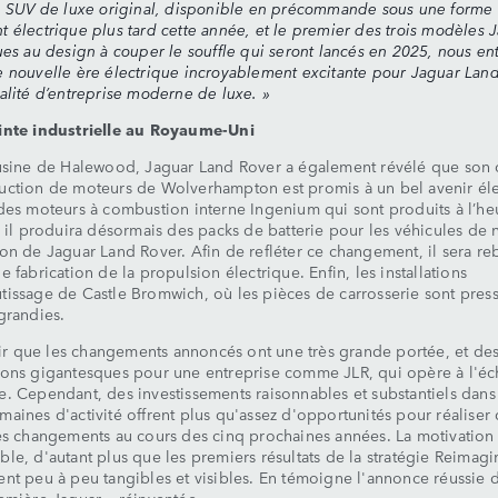
e SUV de luxe original, disponible en précommande sous une forme
 électrique plus tard cette année, et le premier des trois modèles 
ues au design à couper le souffle qui seront lancés en 2025, nous en
 nouvelle ère électrique incroyablement excitante pour Jaguar Lan
alité d’entreprise moderne de luxe. »
inte industrielle au Royaume-Uni
usine de Halewood, Jaguar Land Rover a également révélé que son 
ction de moteurs de Wolverhampton est promis à un bel avenir éle
des moteurs à combustion interne Ingenium qui sont produits à l’he
, il produira désormais des packs de batterie pour les véhicules de 
on de Jaguar Land Rover. Afin de refléter ce changement, il sera re
e fabrication de la propulsion électrique. Enfin, les installations
issage de Castle Bromwich, où les pièces de carrosserie sont pres
grandies.
lair que les changements annoncés ont une très grande portée, et de
ons gigantesques pour une entreprise comme JLR, qui opère à l'éc
. Cependant, des investissements raisonnables et substantiels dans
aines d'activité offrent plus qu'assez d'opportunités pour réaliser
es changements au cours des cinq prochaines années. La motivation 
le, d'autant plus que les premiers résultats de la stratégie Reimagi
nt peu à peu tangibles et visibles. En témoigne l'annonce réussie d
emière Jaguar « réinventée ».