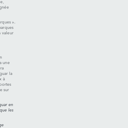
e,
ignée
rques ».
 marques
 valeur
in
a une
ra
guar la
x à
 portes
e sur
guar en
 que les
ge