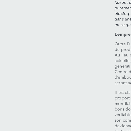
Rover, l
purement
électriq
dans une
en sa qu
L’empre
Outre l’
de produ
Au lieu 
actuelle
générati
Centre d
d’embout
seront a
Il est c
proporti
mondiale
bons dom
véritabl
son comb
devienne
toute pr