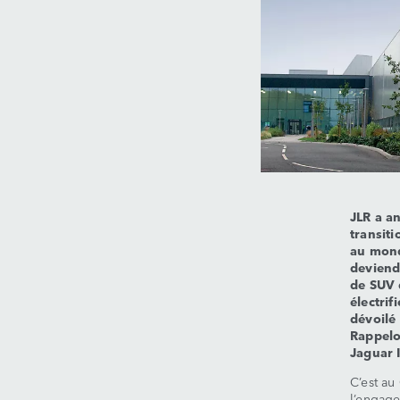
JLR a a
transit
au mond
deviend
de SUV 
électri
dévoilé
Rappelo
Jaguar 
C’est au
l’engage