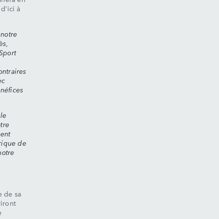
d’ici à
 notre
ès,
Sport
ntraires
ec
néfices
 le
tre
ment
trique de
notre
e de sa
iront
e