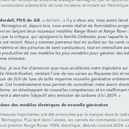
 constructeur automobile de luxe moderne et misant sur l’électrique 
Mardell, PDG de JLR
, a déclaré :
« Il y a deux ans, nous avons lancé
e Reimagine et, depuis lors, nous avons réalisé de formidables progr
nt en lançant deux nouveaux modèles Range Rover et Range Rover 
 par la critique, qui rejoignent la famille Defender, pour laquelle la
est record. Nous y sommes parvenus tout en surfant sur les vents co
ndémie et des pénuries de semi-conducteurs, tout en intensifiant av
a production de nos modèles les plus rentables pour générer des bé
ième trimestre.
hui, je suis fier d’annoncer que nous accélérons notre trajectoire sur
e l’électrification, rendant l’une de nos usines au Royaume-Uni et no
ture de SUV de luxe de taille moyenne nouvelle génération entière
ue. Cet investissement nous permet de concrétiser notre avenir élec
erne, en développant de nouvelles compétences et en réaffirmant 
nt à atteindre l’objectif zéro émission de carbone d’ici 2039. »
r dans des modèles électriques de nouvelle génération
 mesures importantes ont été annoncées par la marque dans le cadr
e Reimagine. Plus tard dans l'année, les carnets de commande s'ouvr
tout premier Range Rover 100% électrique, attendu courant 2024. L