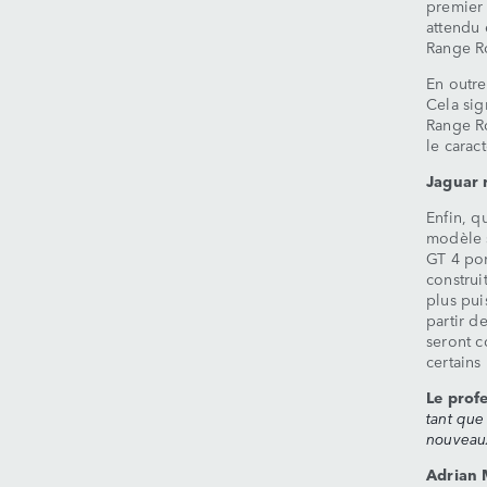
premier 
attendu 
Range R
En outr
Cela sig
Range Ro
le carac
Jaguar 
Enfin, q
modèle s
GT 4 por
construi
plus pui
partir d
seront c
certains
Le prof
tant que
nouveaux
Adrian 