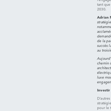
tant que
2030.
Adrian 
stratégi
notamme
acclamés
demande 
de la pa
succès l
au trois
Aujourd’
chemin d
architec
électriq
luxe mod
engageme
Investi
D’autres
stratégi
pour le 