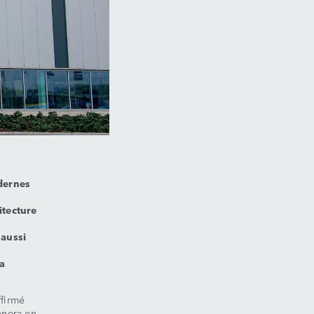
odernes
itecture
 aussi
la
ffirmé
nnera en