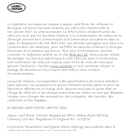
La législation européenne impose à Jaguar Land Rover de collecter et
divulguer certaines données relatives aux véhicules immatriculés le
1er janvier 2021 ou ultérieurement. Le VIN (numéro d’identification du
véhicule) ainsi que les données relatives à la consommation de carburant et
d’énergie doivent être communiqués à la Commission européenne dans le
cadre du Règlement de l’UE 2021/392. Les données partagées sont liées à la
consommation de carburant, pour les PHEV les données relatives à l’énergie
électrique et la distance parcourue. Pour plus d’informations, veuillez
consulter le règlement publié sur le site
Web de l’UE
. Vous pouvez refuser
de partager les données spécifiques à votre véhicule avec la Commission.
Une notification de refus est requise avant la fin du mois de mars pour
garantir l’exclusion. Veuillez
nous contacter
si vous souhaitez refuser le
partage de données en fournissant votre VIN et votre numéro
d’immatriculation.
Les poids indiqués correspondent à des spécifications de voiture standard
(sans options). Les accessoires et autres éléments montés après le point de
fabrication affecteront la charge utile. Assurez-vous que le poids total en
charge du véhicule et les charges maximales par essieu ne sont pas dépassés
lorsque vous chargez des accessoires, des occupants, des liquides, des
carburants et des bagages.
© JAGUAR LAND ROVER LIMITED 2026
Jaguar Land Rover Limited: Registered office: Abbey Road, Whitley,
Coventry CV3 4LF. Registered in England No: 1672070
La fonction Paramètres intelligents (Smart Settings) sera publiée dans le
cadre d’une future mise à jour logiciel sans fil.