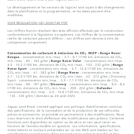
Le développement et les versions du logiciel sont sujets à des changements
dans la planification et la programmation, et les dates peuvent être
modifiées.
VOIR REGULATION (UE) 2020/740 PDF
Les chiffres fournis résultent des tests officiels effectués par le constructeur
conformément à la législation européenne. Les chiffres de la consommation
réelle de carburant peuvent différer ; ces chiffres sont donnés à titre de
comparaison uniquement.
Consommation de carburant & émissions de CO₂ WLTP :
Range Rover
Evoque
: consommation min./max. : 3,7 – 8,1 l/100 km, émissions de CO₂
min./max. : 85 – 183 g/km |
Range Rover Velar
: consommation min./max. :
4,5 - 10,2 l/100 km, émissions de CO₂ min./max. : 103 - 232 g/km |
Range
Rover Sport
: consommation min./max. : 2,7 - 12,4 l/100 km, émissions de
CO₂ min./max. : 61 - 282 g/km |
Range Rover
: consommation min./max. :
2,7 - 12,0 l/100 km, émissions de CO₂ min./max. : 62 - 272 g/km | Discovery
Sport : consommation min./max. : 3,9 – 7,1 l/100 km, émissions de CO₂
min./max. : 88 - 187 g/km |
Discovery
: consommation min./max. : 8,0 – 8,6
l/100 km, émissions de CO₂ min./max. : 208 - 224 g/km |
Defender
:
consommation min./max. : 6,0 - 14,8 l/100 km, émissions de CO₂ min./max.
: 135 - 335 g/km | données au 24 août 2025
Jaguar Land Rover Limited applique une politique d’amélioration continue
des spécifications, de la conception et de la production de ses véhicules,
pièces et accessoires, et procède en permanence à des modifications. Nous
nous réservons le droit d’effectuer des modifications sans préavis. Certaines
fonctions sont disponibles en option ou de série et ceci peut varier en
fonction de l’années-modèle en question. Les informations, spécifications,
motorisations et couleurs présentées sur ce site Web sont basées sur les
spécifications européennes. Elles peuvent varier selon le marché et être