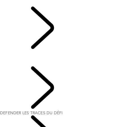
SPORT​AUTOMOBILE
...
DEFENDER LES
TRACES DU DÉFI
DEFENDER RALLY
DEFENDER LES TRACES DU DÉFI
Defender World
DEFENDER LES TRACES DU DÉFI