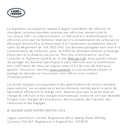
La législation européenne impose à Jaguar Land Rover de collecter et
divulguer certaines données relatives aux véhicules immatriculés le
1er janvier 2021 ou ultérieurement. Le VIN (numéro d’identification du
véhicule) ainsi que les données relatives à la consommation de carburant et
d’énergie doivent être communiqués à la Commission européenne dans le
cadre du Règlement de l’UE 2021/392. Les données partagées sont liées à la
consommation de carburant, pour les PHEV les données relatives à l’énergie
électrique et la distance parcourue. Pour plus d’informations, veuillez
consulter le règlement publié sur le site
Web de l’UE
. Vous pouvez refuser
de partager les données spécifiques à votre véhicule avec la Commission.
Une notification de refus est requise avant la fin du mois de mars pour
garantir l’exclusion. Veuillez
nous contacter
si vous souhaitez refuser le
partage de données en fournissant votre VIN et votre numéro
d’immatriculation.
Les poids indiqués correspondent à des spécifications de voiture standard
(sans options). Les accessoires et autres éléments montés après le point de
fabrication affecteront la charge utile. Assurez-vous que le poids total en
charge du véhicule et les charges maximales par essieu ne sont pas dépassés
lorsque vous chargez des accessoires, des occupants, des liquides, des
carburants et des bagages.
© JAGUAR LAND ROVER LIMITED 2026
Jaguar Land Rover Limited: Registered office: Abbey Road, Whitley,
Coventry CV3 4LF. Registered in England No: 1672070