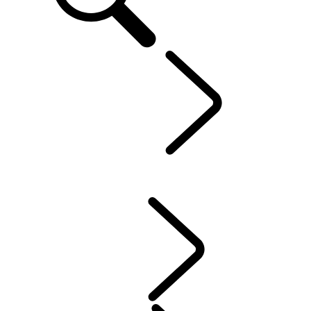
Defender World
...
SPORT​AUTOMOBILE
APERÇU
HÉRITAGE
ENGAGEMENT