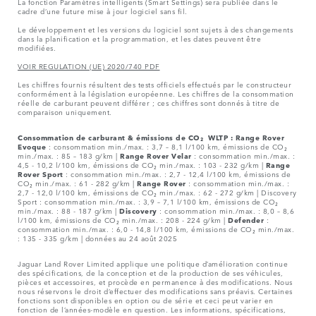
La fonction Paramètres intelligents (Smart Settings) sera publiée dans le
cadre d’une future mise à jour logiciel sans fil.
Le développement et les versions du logiciel sont sujets à des changements
dans la planification et la programmation, et les dates peuvent être
modifiées.
VOIR REGULATION (UE) 2020/740 PDF
Les chiffres fournis résultent des tests officiels effectués par le constructeur
conformément à la législation européenne. Les chiffres de la consommation
réelle de carburant peuvent différer ; ces chiffres sont donnés à titre de
comparaison uniquement.
Consommation de carburant & émissions de CO₂ WLTP :
Range Rover
Evoque
: consommation min./max. : 3,7 – 8,1 l/100 km, émissions de CO₂
min./max. : 85 – 183 g/km |
Range Rover Velar
: consommation min./max. :
4,5 - 10,2 l/100 km, émissions de CO₂ min./max. : 103 - 232 g/km |
Range
Rover Sport
: consommation min./max. : 2,7 - 12,4 l/100 km, émissions de
CO₂ min./max. : 61 - 282 g/km |
Range Rover
: consommation min./max. :
2,7 - 12,0 l/100 km, émissions de CO₂ min./max. : 62 - 272 g/km | Discovery
Sport : consommation min./max. : 3,9 – 7,1 l/100 km, émissions de CO₂
min./max. : 88 - 187 g/km |
Discovery
: consommation min./max. : 8,0 – 8,6
l/100 km, émissions de CO₂ min./max. : 208 - 224 g/km |
Defender
:
consommation min./max. : 6,0 - 14,8 l/100 km, émissions de CO₂ min./max.
: 135 - 335 g/km | données au 24 août 2025
Jaguar Land Rover Limited applique une politique d’amélioration continue
des spécifications, de la conception et de la production de ses véhicules,
pièces et accessoires, et procède en permanence à des modifications. Nous
nous réservons le droit d’effectuer des modifications sans préavis. Certaines
fonctions sont disponibles en option ou de série et ceci peut varier en
fonction de l’années-modèle en question. Les informations, spécifications,