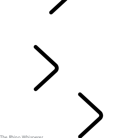
Tusk
...
The Rhino
Whisperer
Aperçu
Testé et approuvé
Encore plus loin
The Rhino Whisperer
ENGAGEMENT
The Rhino Whisperer