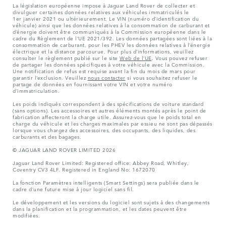
La législation européenne impose à Jaguar Land Rover de collecter et
divulguer certaines données relatives aux véhicules immatriculés le
1er janvier 2021 ou ultérieurement. Le VIN (numéro d’identification du
véhicule) ainsi que les données relatives à la consommation de carburant et
d’énergie doivent être communiqués à la Commission européenne dans le
cadre du Règlement de l’UE 2021/392. Les données partagées sont liées à la
consommation de carburant, pour les PHEV les données relatives à l’énergie
électrique et la distance parcourue. Pour plus d’informations, veuillez
consulter le règlement publié sur le site
Web de l’UE
. Vous pouvez refuser
de partager les données spécifiques à votre véhicule avec la Commission.
Une notification de refus est requise avant la fin du mois de mars pour
garantir l’exclusion. Veuillez
nous contacter
si vous souhaitez refuser le
partage de données en fournissant votre VIN et votre numéro
d’immatriculation.
Les poids indiqués correspondent à des spécifications de voiture standard
(sans options). Les accessoires et autres éléments montés après le point de
fabrication affecteront la charge utile. Assurez-vous que le poids total en
charge du véhicule et les charges maximales par essieu ne sont pas dépassés
lorsque vous chargez des accessoires, des occupants, des liquides, des
carburants et des bagages.
© JAGUAR LAND ROVER LIMITED 2026
Jaguar Land Rover Limited: Registered office: Abbey Road, Whitley,
Coventry CV3 4LF. Registered in England No: 1672070
La fonction Paramètres intelligents (Smart Settings) sera publiée dans le
cadre d’une future mise à jour logiciel sans fil.
Le développement et les versions du logiciel sont sujets à des changements
dans la planification et la programmation, et les dates peuvent être
modifiées.