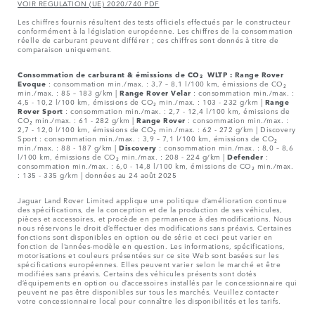
VOIR REGULATION (UE) 2020/740 PDF
Les chiffres fournis résultent des tests officiels effectués par le constructeur
conformément à la législation européenne. Les chiffres de la consommation
réelle de carburant peuvent différer ; ces chiffres sont donnés à titre de
comparaison uniquement.
Consommation de carburant & émissions de CO₂ WLTP :
Range Rover
Evoque
: consommation min./max. : 3,7 – 8,1 l/100 km, émissions de CO₂
min./max. : 85 – 183 g/km |
Range Rover Velar
: consommation min./max. :
4,5 - 10,2 l/100 km, émissions de CO₂ min./max. : 103 - 232 g/km |
Range
Rover Sport
: consommation min./max. : 2,7 - 12,4 l/100 km, émissions de
CO₂ min./max. : 61 - 282 g/km |
Range Rover
: consommation min./max. :
2,7 - 12,0 l/100 km, émissions de CO₂ min./max. : 62 - 272 g/km | Discovery
Sport : consommation min./max. : 3,9 – 7,1 l/100 km, émissions de CO₂
min./max. : 88 - 187 g/km |
Discovery
: consommation min./max. : 8,0 – 8,6
l/100 km, émissions de CO₂ min./max. : 208 - 224 g/km |
Defender
:
consommation min./max. : 6,0 - 14,8 l/100 km, émissions de CO₂ min./max.
: 135 - 335 g/km | données au 24 août 2025
Jaguar Land Rover Limited applique une politique d’amélioration continue
des spécifications, de la conception et de la production de ses véhicules,
pièces et accessoires, et procède en permanence à des modifications. Nous
nous réservons le droit d’effectuer des modifications sans préavis. Certaines
fonctions sont disponibles en option ou de série et ceci peut varier en
fonction de l’années-modèle en question. Les informations, spécifications,
motorisations et couleurs présentées sur ce site Web sont basées sur les
spécifications européennes. Elles peuvent varier selon le marché et être
modifiées sans préavis. Certains des véhicules présents sont dotés
d’équipements en option ou d’accessoires installés par le concessionnaire qui
peuvent ne pas être disponibles sur tous les marchés. Veuillez contacter
votre concessionnaire local pour connaître les disponibilités et les tarifs.