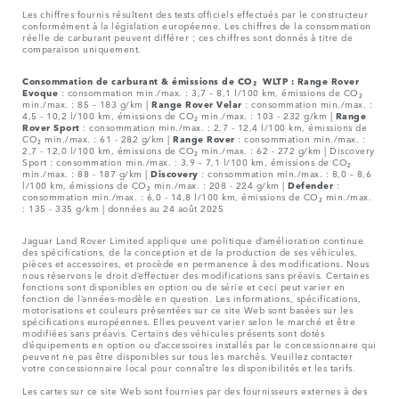
Les chiffres fournis résultent des tests officiels effectués par le constructeur
conformément à la législation européenne. Les chiffres de la consommation
réelle de carburant peuvent différer ; ces chiffres sont donnés à titre de
comparaison uniquement.
Consommation de carburant & émissions de CO₂ WLTP :
Range Rover
Evoque
: consommation min./max. : 3,7 – 8,1 l/100 km, émissions de CO₂
min./max. : 85 – 183 g/km |
Range Rover Velar
: consommation min./max. :
4,5 - 10,2 l/100 km, émissions de CO₂ min./max. : 103 - 232 g/km |
Range
Rover Sport
: consommation min./max. : 2,7 - 12,4 l/100 km, émissions de
CO₂ min./max. : 61 - 282 g/km |
Range Rover
: consommation min./max. :
2,7 - 12,0 l/100 km, émissions de CO₂ min./max. : 62 - 272 g/km | Discovery
Sport : consommation min./max. : 3,9 – 7,1 l/100 km, émissions de CO₂
min./max. : 88 - 187 g/km |
Discovery
: consommation min./max. : 8,0 – 8,6
l/100 km, émissions de CO₂ min./max. : 208 - 224 g/km |
Defender
:
consommation min./max. : 6,0 - 14,8 l/100 km, émissions de CO₂ min./max.
: 135 - 335 g/km | données au 24 août 2025
Jaguar Land Rover Limited applique une politique d’amélioration continue
des spécifications, de la conception et de la production de ses véhicules,
pièces et accessoires, et procède en permanence à des modifications. Nous
nous réservons le droit d’effectuer des modifications sans préavis. Certaines
fonctions sont disponibles en option ou de série et ceci peut varier en
fonction de l’années-modèle en question. Les informations, spécifications,
motorisations et couleurs présentées sur ce site Web sont basées sur les
spécifications européennes. Elles peuvent varier selon le marché et être
modifiées sans préavis. Certains des véhicules présents sont dotés
d’équipements en option ou d’accessoires installés par le concessionnaire qui
peuvent ne pas être disponibles sur tous les marchés. Veuillez contacter
votre concessionnaire local pour connaître les disponibilités et les tarifs.
Les cartes sur ce site Web sont fournies par des fournisseurs externes à des