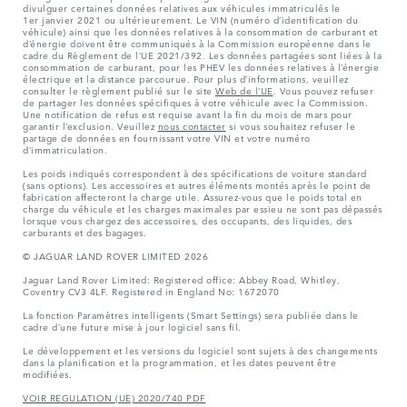
divulguer certaines données relatives aux véhicules immatriculés le
1er janvier 2021 ou ultérieurement. Le VIN (numéro d’identification du
véhicule) ainsi que les données relatives à la consommation de carburant et
d’énergie doivent être communiqués à la Commission européenne dans le
cadre du Règlement de l’UE 2021/392. Les données partagées sont liées à la
consommation de carburant, pour les PHEV les données relatives à l’énergie
électrique et la distance parcourue. Pour plus d’informations, veuillez
consulter le règlement publié sur le site
Web de l’UE
. Vous pouvez refuser
de partager les données spécifiques à votre véhicule avec la Commission.
Une notification de refus est requise avant la fin du mois de mars pour
garantir l’exclusion. Veuillez
nous contacter
si vous souhaitez refuser le
partage de données en fournissant votre VIN et votre numéro
d’immatriculation.
Les poids indiqués correspondent à des spécifications de voiture standard
(sans options). Les accessoires et autres éléments montés après le point de
fabrication affecteront la charge utile. Assurez-vous que le poids total en
charge du véhicule et les charges maximales par essieu ne sont pas dépassés
lorsque vous chargez des accessoires, des occupants, des liquides, des
carburants et des bagages.
© JAGUAR LAND ROVER LIMITED 2026
Jaguar Land Rover Limited: Registered office: Abbey Road, Whitley,
Coventry CV3 4LF. Registered in England No: 1672070
La fonction Paramètres intelligents (Smart Settings) sera publiée dans le
cadre d’une future mise à jour logiciel sans fil.
Le développement et les versions du logiciel sont sujets à des changements
dans la planification et la programmation, et les dates peuvent être
modifiées.
VOIR REGULATION (UE) 2020/740 PDF