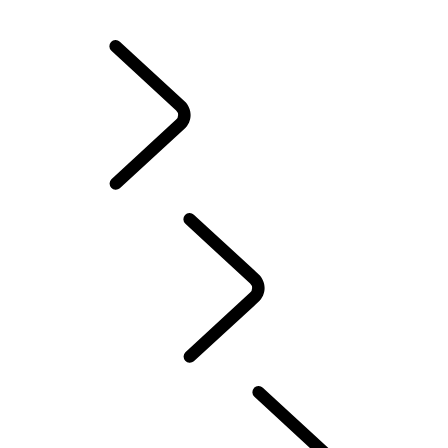
JANTES ET PNEUS D’HIVER
POSSESSION D’UN VÉHICULE ÉLECTRIQUE
MANUELS D’INSTRUCTION
CONTACT
FAQ