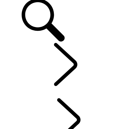
CLIENTS
...
INCONTROL
APERÇU