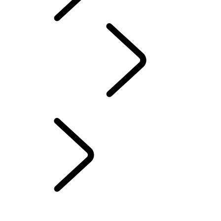
INCONTROL
...
INCONTROL SETUP FAQ
INCONTROL CONNECT
INSTALLATION DE INCONTROL APPS
SYSTÈMES AVANCÉS D’ASSISTANCE AU CONDUCTEUR
INCONTROL PROTECT