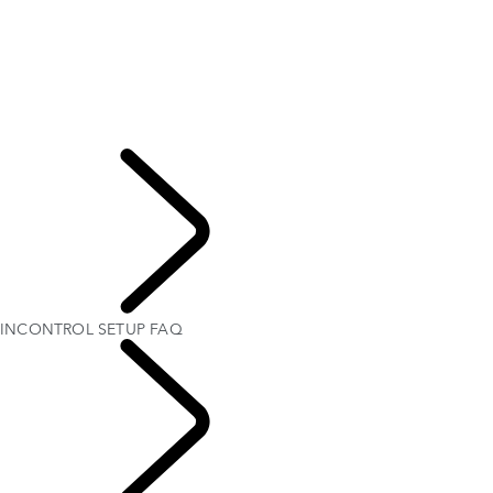
INCONTROL PROTECT
ACTIVATION DE INCONTROL SECURE
ACTIVATION DE INCONTROL SECURE
MISES À JOUR DE LA CARTE
SUPPORT
CONFIDENTIALITÉ INCONTROL
INCONTROL SETUP FAQ
CLIENTS
INCONTROL SETUP FAQ