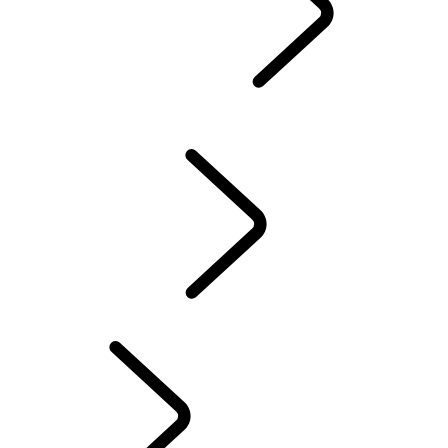
GUIDES & MANUELS
CONSOMMATION ET ÉMISSIONS DE CO2
LAND ROVER ASSISTANCE
ACCESSOIRES
GARANTIE
CONTRÔLE D’HIVER
SYSTÈME D'INFODIVERTISSEMENT