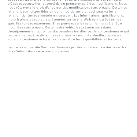
MONTRER PLUS
La législation européenne impose à Jaguar Land Rover de collecter et
divulguer certaines données relatives aux véhicules immatriculés le
1er janvier 2021 ou ultérieurement. Le VIN (numéro d’identification du
véhicule) ainsi que les données relatives à la consommation de carburant et
d’énergie doivent être communiqués à la Commission européenne dans le
cadre du Règlement de l’UE 2021/392. Les données partagées sont liées à la
consommation de carburant, pour les PHEV les données relatives à l’énergie
électrique et la distance parcourue. Pour plus d’informations, veuillez
consulter le règlement publié sur le site
Web de l’UE
. Vous pouvez refuser
de partager les données spécifiques à votre véhicule avec la Commission.
Une notification de refus est requise avant la fin du mois de mars pour
garantir l’exclusion. Veuillez
nous contacter
si vous souhaitez refuser le
partage de données en fournissant votre VIN et votre numéro
d’immatriculation.
Les poids indiqués correspondent à des spécifications de voiture standard
(sans options). Les accessoires et autres éléments montés après le point de
fabrication affecteront la charge utile. Assurez-vous que le poids total en
charge du véhicule et les charges maximales par essieu ne sont pas dépassés
lorsque vous chargez des accessoires, des occupants, des liquides, des
carburants et des bagages.
© JAGUAR LAND ROVER LIMITED 2026