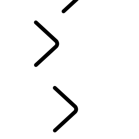
INCONTROL
MISES À JOUR LOGICIELLES
DEFENDER ACCESSOIRES
DISCOVERY ACCESSOIRES
RANGE ROVER ACCESSOIRES
SERVICE
ENTRETIEN