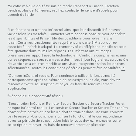
*Si votre véhicule doit être mis en mode Transport ou mode Entretien
pendant plus de 10 heures, veuillez contacter le centre d’appels pour
obtenir de l’aide.
1
Les fonctions et options InControl ainsi que leur disponibilité peuvent
varier selon les marchés. Contactez votre concessionnaire pour connaître
les disponibilités et l’ensemble des conditions pour votre marché
local. Certaines fonctionnalités requièrent une carte SIM appropriée
associée à un forfait adapté. La connectivité du téléphone mobile ne peut
être garantie dans toutes les régions. Les informations et images
présentées en rapport avec la technologie InControl, y compris les écrans
ou les séquences, sont soumises à des mises à jour logicielles, au contrôle
de version et à d’autres modifications visuelles/système selon les options
sélectionnées. Toutes les conditions générales peuvent être consultées
ici
.
2
Compte InControl requis. Pour continuer à utiliser la fonctionnalité
correspondante après sa période de souscription initiale, vous devrez
renouveler votre souscription et payer les frais de renouvellement
applicables.
3
Dépend de la connectivité réseau.
4
Souscription InControl Remote, Secure Tracker ou Secure Tracker Pro et
compte InControl requis. Les services Secure Tracker et Secure Tracker Pro
doivent être activés et le véhicule doit se trouver dans une zone couverte
par le réseau. Pour continuer à utiliser la fonctionnalité correspondante
après sa période de souscription initiale, vous devrez renouveler votre
souscription et payer les frais de renouvellement applicables.