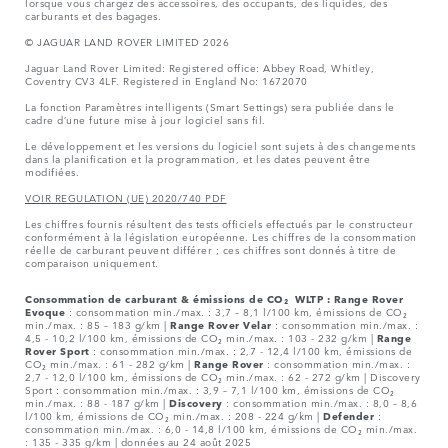
lorsque vous chargez des accessoires, des occupants, des liquides, des
carburants et des bagages.
© JAGUAR LAND ROVER LIMITED 2026
Jaguar Land Rover Limited: Registered office: Abbey Road, Whitley,
Coventry CV3 4LF. Registered in England No: 1672070
La fonction Paramètres intelligents (Smart Settings) sera publiée dans le
cadre d’une future mise à jour logiciel sans fil.
Le développement et les versions du logiciel sont sujets à des changements
dans la planification et la programmation, et les dates peuvent être
modifiées.
VOIR REGULATION (UE) 2020/740 PDF
Les chiffres fournis résultent des tests officiels effectués par le constructeur
conformément à la législation européenne. Les chiffres de la consommation
réelle de carburant peuvent différer ; ces chiffres sont donnés à titre de
comparaison uniquement.
Consommation de carburant & émissions de CO₂ WLTP :
Range Rover
Evoque
: consommation min./max. : 3,7 – 8,1 l/100 km, émissions de CO₂
min./max. : 85 – 183 g/km |
Range Rover Velar
: consommation min./max. :
4,5 - 10,2 l/100 km, émissions de CO₂ min./max. : 103 - 232 g/km |
Range
Rover Sport
: consommation min./max. : 2,7 - 12,4 l/100 km, émissions de
CO₂ min./max. : 61 - 282 g/km |
Range Rover
: consommation min./max. :
2,7 - 12,0 l/100 km, émissions de CO₂ min./max. : 62 - 272 g/km | Discovery
Sport : consommation min./max. : 3,9 – 7,1 l/100 km, émissions de CO₂
min./max. : 88 - 187 g/km |
Discovery
: consommation min./max. : 8,0 – 8,6
l/100 km, émissions de CO₂ min./max. : 208 - 224 g/km |
Defender
:
consommation min./max. : 6,0 - 14,8 l/100 km, émissions de CO₂ min./max.
: 135 - 335 g/km | données au 24 août 2025