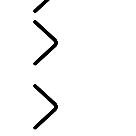
SYSTÈME D'INFODIVERTISSEMENT
...
VOS FONCTIONS
D'URGENCE ET SÉCURITÉ
VUE D’ENSEMBLE
INFODIVERTISSEMENT
ABONNEMENTS