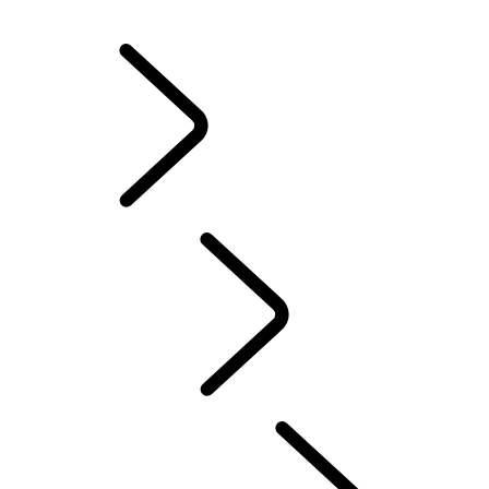
JANTES ET PNEUS D’HIVER
POSSESSION D’UN VÉHICULE ÉLECTRIQUE
MANUELS D’INSTRUCTION
CONTACT
FAQ