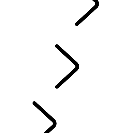
GUIDES & MANUELS
CONSOMMATION ET ÉMISSIONS DE CO2
LAND ROVER ASSISTANCE
ACCESSOIRES
GARANTIE
CONTRÔLE D’HIVER
SYSTÈME D'INFODIVERTISSEMENT