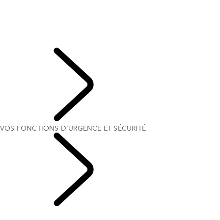
APPLICATION REMOTE
SECURE TRACKER & SECURE TRACKER PRO
VOS FONCTIONS D'URGENCE ET SÉCURITÉ
QUESTIONS FRÉQUENTES - PIVI
CONDITIONS GÉNÉRALES INCONTROL
CLIENTS
VOS FONCTIONS D'URGENCE ET SÉCURITÉ
SYSTÈME
D'INFODIVERTISSEMENT