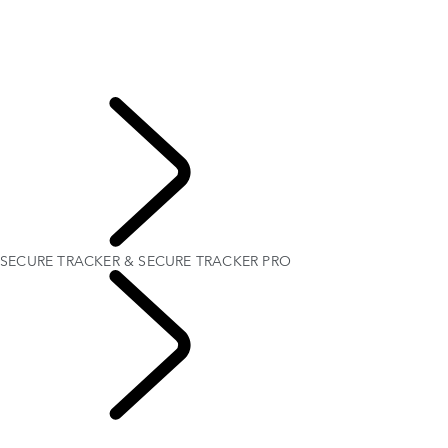
APPLICATION REMOTE
SECURE TRACKER & SECURE TRACKER PRO
VOS FONCTIONS D'URGENCE ET SÉCURITÉ
QUESTIONS FRÉQUENTES - PIVI
CONDITIONS GÉNÉRALES INCONTROL
CLIENTS
SECURE TRACKER & SECURE TRACKER PRO
SYSTÈME
D'INFODIVERTISSEMENT