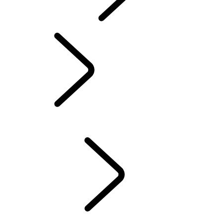
INCONTROL
MISES À JOUR LOGICIELLES
DEFENDER ACCESSOIRES
DISCOVERY ACCESSOIRES
RANGE ROVER ACCESSOIRES
SERVICE
ENTRETIEN