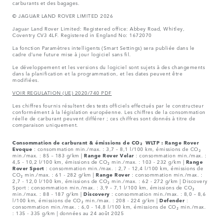
carburants et des bagages.
© JAGUAR LAND ROVER LIMITED 2026
Jaguar Land Rover Limited: Registered office: Abbey Road, Whitley,
Coventry CV3 4LF. Registered in England No: 1672070
La fonction Paramètres intelligents (Smart Settings) sera publiée dans le
cadre d’une future mise à jour logiciel sans fil.
Le développement et les versions du logiciel sont sujets à des changements
dans la planification et la programmation, et les dates peuvent être
modifiées.
VOIR REGULATION (UE) 2020/740 PDF
Les chiffres fournis résultent des tests officiels effectués par le constructeur
conformément à la législation européenne. Les chiffres de la consommation
réelle de carburant peuvent différer ; ces chiffres sont donnés à titre de
comparaison uniquement.
Consommation de carburant & émissions de CO₂ WLTP :
Range Rover
Evoque
: consommation min./max. : 3,7 – 8,1 l/100 km, émissions de CO₂
min./max. : 85 – 183 g/km |
Range Rover Velar
: consommation min./max. :
4,5 - 10,2 l/100 km, émissions de CO₂ min./max. : 103 - 232 g/km |
Range
Rover Sport
: consommation min./max. : 2,7 - 12,4 l/100 km, émissions de
CO₂ min./max. : 61 - 282 g/km |
Range Rover
: consommation min./max. :
2,7 - 12,0 l/100 km, émissions de CO₂ min./max. : 62 - 272 g/km | Discovery
Sport : consommation min./max. : 3,9 – 7,1 l/100 km, émissions de CO₂
min./max. : 88 - 187 g/km |
Discovery
: consommation min./max. : 8,0 – 8,6
l/100 km, émissions de CO₂ min./max. : 208 - 224 g/km |
Defender
:
consommation min./max. : 6,0 - 14,8 l/100 km, émissions de CO₂ min./max.
: 135 - 335 g/km | données au 24 août 2025