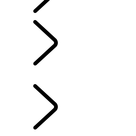
SYSTÈME D'INFODIVERTISSEMENT
...
SECURE TRACKER &
SECURE TRACKER PRO
VUE D’ENSEMBLE
INFODIVERTISSEMENT
ABONNEMENTS