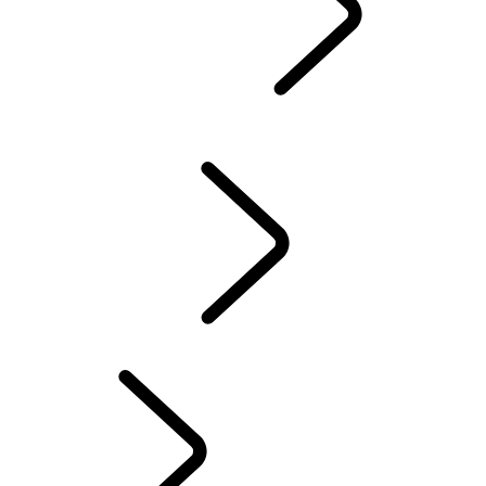
GUIDES & MANUELS
CONSOMMATION ET ÉMISSIONS DE CO2
LAND ROVER ASSISTANCE
ACCESSOIRES
GARANTIE
CONTRÔLE D’HIVER
SYSTÈME D'INFODIVERTISSEMENT