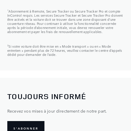
1
Abonnement à Remote, Secure Tracker ou Secure Tracker Pro et compte
InControl requis. Les services Secure Tracker et Secure Tracker Pro doivent
être activés et la voiture doit se trouver dans une zone disposant d’une
couverture réseau. Pour continuer à utiliser la fonctionnalité concernée
après la période d’abonnement initiale, vous devrez renouveler votre
abonnement et payer les frais de renouvellement applicables.
2
Si votre voiture doit être mise en « Mode transport » ou en « Mode
entretien » pendant plus de 72 heures, veuillez contacter le centre d’appels
dédié pour demander de l’aide.
TOUJOURS INFORMÉ
Recevez vos mises à jour directement de notre part.
S'ABONNER