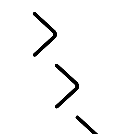
JANTES ET PNEUS D’HIVER
POSSESSION D’UN VÉHICULE ÉLECTRIQUE
MANUELS D’INSTRUCTION
CONTACT
FAQ