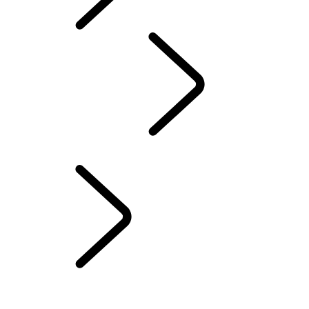
INCONTROL
...
INCONTROL CONNECT
INCONTROL CONNECT
INSTALLATION DE INCONTROL APPS
SYSTÈMES AVANCÉS D’ASSISTANCE AU CONDUCTEUR
INCONTROL PROTECT