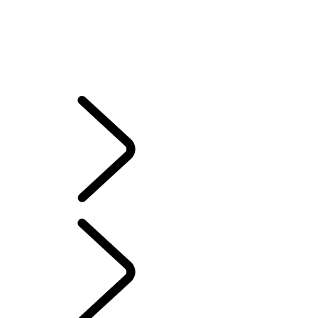
INCONTROL PROTECT
ACTIVATION DE INCONTROL SECURE
ACTIVATION DE INCONTROL SECURE
MISES À JOUR DE LA CARTE
SUPPORT
CONFIDENTIALITÉ INCONTROL
INCONTROL SETUP FAQ
CLIENTS
INCONTROL CONNECT
...