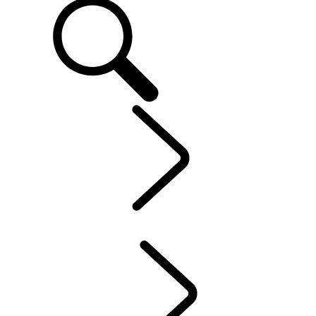
CLIENTS
...
INCONTROL
APERÇU