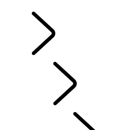
JANTES ET PNEUS D’HIVER
POSSESSION D’UN VÉHICULE ÉLECTRIQUE
MANUELS D’INSTRUCTION
CONTACT
FAQ