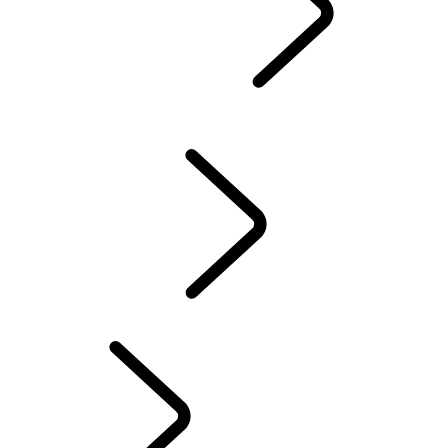
GUIDES & MANUELS
CONSOMMATION ET ÉMISSIONS DE CO2
LAND ROVER ASSISTANCE
ACCESSOIRES
GARANTIE
CONTRÔLE D’HIVER
SYSTÈME D'INFODIVERTISSEMENT