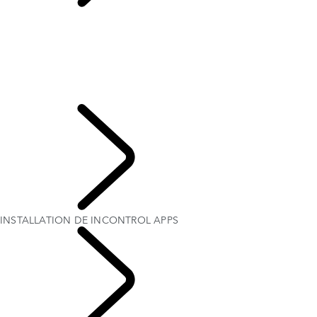
INSTALLATION DE
INCONTROL APPS
OVERVIEW
INSTALLATION DE INCONTROL APPS
INCONTROL REMOTE PREMIUM
HOTSPOT WI-FI
INSTALLATION DE INCONTROL APPS
INCONTROL PRO SERVICES
INCONTROL
INSTALLATION DE INCONTROL APPS