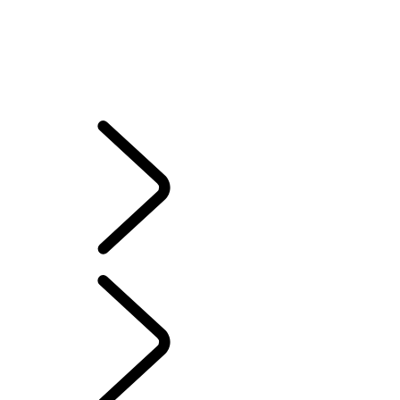
INCONTROL PROTECT
ACTIVATION DE INCONTROL SECURE
ACTIVATION DE INCONTROL SECURE
MISES À JOUR DE LA CARTE
SUPPORT
CONFIDENTIALITÉ INCONTROL
INCONTROL SETUP FAQ
CLIENTS
INCONTROL CONNECT
...