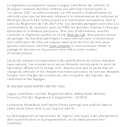
La législation européenne impose à Jaguar Land Rover de collecter et
divulguer certaines données relatives aux véhicules immatriculés le
1er janvier 2021 ou ultérieurement. Le VIN (numéro d’identification du
véhicule) ainsi que les données relatives à la consommation de carburant et
d’énergie doivent être communiqués à la Commission européenne dans le
cadre du Règlement de l’UE 2021/392. Les données partagées sont liées à la
consommation de carburant, pour les PHEV les données relatives à l’énergie
électrique et la distance parcourue. Pour plus d’informations, veuillez
consulter le règlement publié sur le site
Web de l’UE
. Vous pouvez refuser
de partager les données spécifiques à votre véhicule avec la Commission.
Une notification de refus est requise avant la fin du mois de mars pour
garantir l’exclusion. Veuillez
nous contacter
si vous souhaitez refuser le
partage de données en fournissant votre VIN et votre numéro
d’immatriculation.
Les poids indiqués correspondent à des spécifications de voiture standard
(sans options). Les accessoires et autres éléments montés après le point de
fabrication affecteront la charge utile. Assurez-vous que le poids total en
charge du véhicule et les charges maximales par essieu ne sont pas dépassés
lorsque vous chargez des accessoires, des occupants, des liquides, des
carburants et des bagages.
© JAGUAR LAND ROVER LIMITED 2026
Jaguar Land Rover Limited: Registered office: Abbey Road, Whitley,
Coventry CV3 4LF. Registered in England No: 1672070
La fonction Paramètres intelligents (Smart Settings) sera publiée dans le
cadre d’une future mise à jour logiciel sans fil.
Le développement et les versions du logiciel sont sujets à des changements
dans la planification et la programmation, et les dates peuvent être
modifiées.