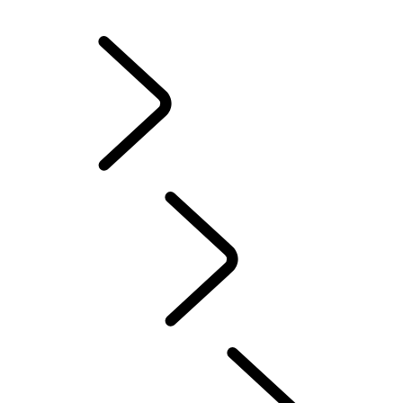
JANTES ET PNEUS D’HIVER
POSSESSION D’UN VÉHICULE ÉLECTRIQUE
MANUELS D’INSTRUCTION
CONTACT
FAQ