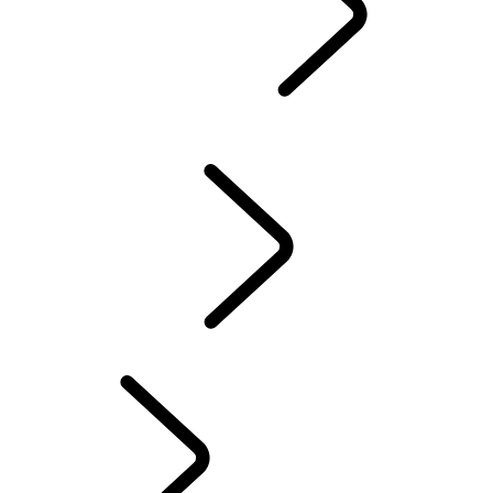
GUIDES & MANUELS
CONSOMMATION ET ÉMISSIONS DE CO2
LAND ROVER ASSISTANCE
ACCESSOIRES
GARANTIE
CONTRÔLE D’HIVER
SYSTÈME D'INFODIVERTISSEMENT