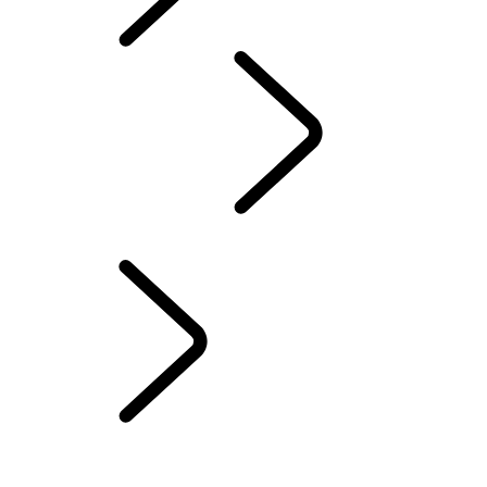
INCONTROL
...
INCONTROL CONNECT
INCONTROL CONNECT
INSTALLATION DE INCONTROL APPS
SYSTÈMES AVANCÉS D’ASSISTANCE AU CONDUCTEUR
INCONTROL PROTECT