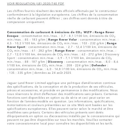
VOIR REGULATION (UE) 2020/740 PDF
Les chiffres fournis résultent des tests officiels effectués par le constructeur
conformément à la législation européenne. Les chiffres de la consommation
réelle de carburant peuvent différer ; ces chiffres sont donnés à titre de
comparaison uniquement.
Consommation de carburant & émissions de CO₂ WLTP :
Range Rover
Evoque
: consommation min./max. : 3,7 – 8,1 l/100 km, émissions de CO₂
min./max. : 85 – 183 g/km |
Range Rover Velar
: consommation min./max. :
4,5 - 10,2 l/100 km, émissions de CO₂ min./max. : 103 - 232 g/km |
Range
Rover Sport
: consommation min./max. : 2,7 - 12,4 l/100 km, émissions de
CO₂ min./max. : 61 - 282 g/km |
Range Rover
: consommation min./max. :
2,7 - 12,0 l/100 km, émissions de CO₂ min./max. : 62 - 272 g/km | Discovery
Sport : consommation min./max. : 3,9 – 7,1 l/100 km, émissions de CO₂
min./max. : 88 - 187 g/km |
Discovery
: consommation min./max. : 8,0 – 8,6
l/100 km, émissions de CO₂ min./max. : 208 - 224 g/km |
Defender
:
consommation min./max. : 6,0 - 14,8 l/100 km, émissions de CO₂ min./max.
: 135 - 335 g/km | données au 24 août 2025
Jaguar Land Rover Limited applique une politique d’amélioration continue
des spécifications, de la conception et de la production de ses véhicules,
pièces et accessoires, et procède en permanence à des modifications. Nous
nous réservons le droit d’effectuer des modifications sans préavis. Certaines
fonctions sont disponibles en option ou de série et ceci peut varier en
fonction de l’années-modèle en question. Les informations, spécifications,
motorisations et couleurs présentées sur ce site Web sont basées sur les
spécifications européennes. Elles peuvent varier selon le marché et être
modifiées sans préavis. Certains des véhicules présents sont dotés
d’équipements en option ou d’accessoires installés par le concessionnaire qui
peuvent ne pas être disponibles sur tous les marchés. Veuillez contacter
votre concessionnaire local pour connaître les disponibilités et les tarifs.