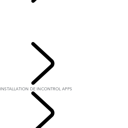
INSTALLATION DE
INCONTROL APPS
OVERVIEW
INSTALLATION DE INCONTROL APPS
INCONTROL REMOTE PREMIUM
HOTSPOT WI-FI
INSTALLATION DE INCONTROL APPS
INCONTROL PRO SERVICES
INCONTROL
INSTALLATION DE INCONTROL APPS