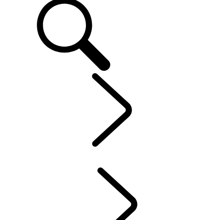
CLIENTS
...
INCONTROL
APERÇU