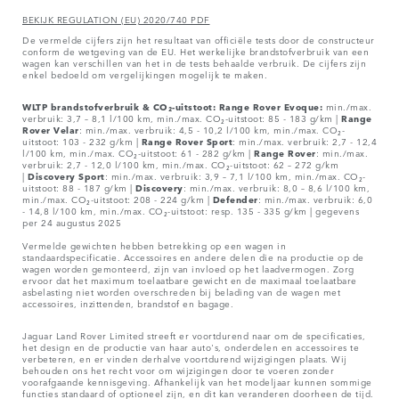
BEKIJK REGULATION (EU) 2020/740 PDF
De vermelde cijfers zijn het resultaat van officiële tests door de constructeur
conform de wetgeving van de EU. Het werkelijke brandstofverbruik van een
wagen kan verschillen van het in de tests behaalde verbruik. De cijfers zijn
enkel bedoeld om vergelijkingen mogelijk te maken.
WLTP brandstofverbruik & CO₂-uitstoot: Range Rover Evoque:
min./max.
verbruik: 3,7 – 8,1 l/100 km, min./max. CO₂-uitstoot: 85 - 183 g/km |
Range
Rover
Velar
: min./max. verbruik: 4,5 - 10,2 l/100 km, min./max. CO₂-
uitstoot: 103 - 232 g/km |
Range Rover Sport
: min./max. verbruik: 2,7 - 12,4
l/100 km, min./max. CO₂-uitstoot: 61 - 282 g/km |
Range Rover
: min./max.
verbruik: 2,7 - 12,0 l/100 km, min./max. CO₂-uitstoot: 62 – 272 g/km
|
Discovery Sport
: min./max. verbruik: 3,9 – 7,1 l/100 km, min./max. CO₂-
uitstoot: 88 - 187 g/km |
Discovery
: min./max. verbruik: 8,0 – 8,6 l/100 km,
min./max. CO₂-uitstoot: 208 - 224 g/km |
Defender
: min./max. verbruik: 6,0
- 14,8 l/100 km, min./max. CO₂-uitstoot: resp. 135 - 335 g/km | gegevens
per 24 augustus 2025
Vermelde gewichten hebben betrekking op een wagen in
standaardspecificatie. Accessoires en andere delen die na productie op de
wagen worden gemonteerd, zijn van invloed op het laadvermogen. Zorg
ervoor dat het maximum toelaatbare gewicht en de maximaal toelaatbare
asbelasting niet worden overschreden bij belading van de wagen met
accessoires, inzittenden, brandstof en bagage.
Jaguar Land Rover Limited streeft er voortdurend naar om de specificaties,
het design en de productie van haar auto's, onderdelen en accessoires te
verbeteren, en er vinden derhalve voortdurend wijzigingen plaats. Wij
behouden ons het recht voor om wijzigingen door te voeren zonder
voorafgaande kennisgeving. Afhankelijk van het modeljaar kunnen sommige
functies standaard of optioneel zijn, en dit kan veranderen doorheen de tijd.