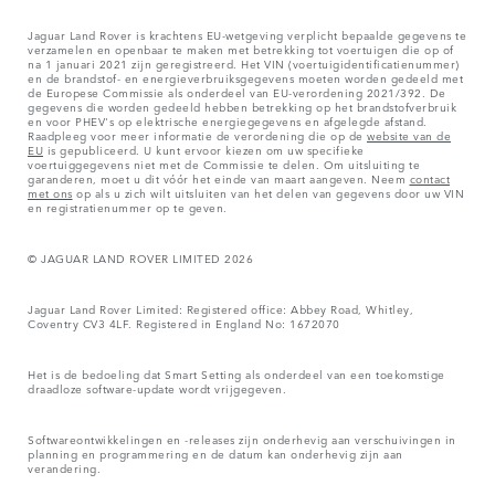
Jaguar Land Rover is krachtens EU-wetgeving verplicht bepaalde gegevens te
verzamelen en openbaar te maken met betrekking tot voertuigen die op of
na 1 januari 2021 zijn geregistreerd. Het VIN (voertuigidentificatienummer)
en de brandstof- en energieverbruiksgegevens moeten worden gedeeld met
de Europese Commissie als onderdeel van EU-verordening 2021/392. De
gegevens die worden gedeeld hebben betrekking op het brandstofverbruik
en voor PHEV's op elektrische energiegegevens en afgelegde afstand.
Raadpleeg voor meer informatie de verordening die op de
website van de
EU
is gepubliceerd. U kunt ervoor kiezen om uw specifieke
voertuiggegevens niet met de Commissie te delen. Om uitsluiting te
garanderen, moet u dit vóór het einde van maart aangeven. Neem
contact
met ons
op als u zich wilt uitsluiten van het delen van gegevens door uw VIN
en registratienummer op te geven.
© JAGUAR LAND ROVER LIMITED 2026
Jaguar Land Rover Limited: Registered office: Abbey Road, Whitley,
Coventry CV3 4LF. Registered in England No: 1672070
Het is de bedoeling dat Smart Setting als onderdeel van een toekomstige
draadloze software-update wordt vrijgegeven.
Softwareontwikkelingen en -releases zijn onderhevig aan verschuivingen in
planning en programmering en de datum kan onderhevig zijn aan
verandering.