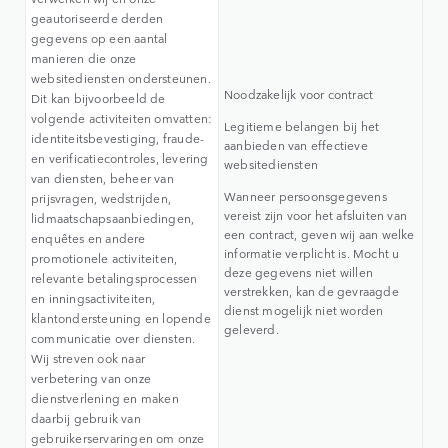
geautoriseerde derden
gegevens op een aantal
manieren die onze
websitediensten ondersteunen.
Noodzakelijk voor contract
Dit kan bijvoorbeeld de
volgende activiteiten omvatten:
Legitieme belangen bij het
identiteitsbevestiging, fraude-
aanbieden van effectieve
en verificatiecontroles, levering
websitediensten
van diensten, beheer van
Wanneer persoonsgegevens
prijsvragen, wedstrijden,
vereist zijn voor het afsluiten van
lidmaatschapsaanbiedingen,
een contract, geven wij aan welke
enquêtes en andere
informatie verplicht is. Mocht u
promotionele activiteiten,
deze gegevens niet willen
relevante betalingsprocessen
verstrekken, kan de gevraagde
en inningsactiviteiten,
dienst mogelijk niet worden
klantondersteuning en lopende
geleverd.
communicatie over diensten.
Wij streven ook naar
verbetering van onze
dienstverlening en maken
daarbij gebruik van
gebruikerservaringen om onze