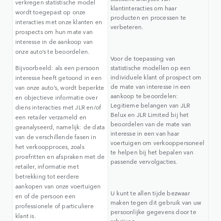
verkregen statistische model
klantinteracties om haar
wordt toegepast op onze
producten en processen te
interacties met onze klanten en
verbeteren.
prospects om hun mate van
interesse in de aankoop van
onze auto’s te beoordelen.
Voor de toepassing van
Bijvoorbeeld: als een persoon
statistische modellen op een
individuele klant of prospect om
interesse heeft getoond in een
de mate van interesse in een
van onze auto’s, wordt beperkte
aankoop te beoordelen:
en objectieve informatie over
Legitieme belangen van JLR
diens interacties met JLR en/of
Belux en JLR Limited bij het
een retailer verzameld en
beoordelen van de mate van
geanalyseerd, namelijk: de data
interesse in een van haar
van de verschillende fasen in
voertuigen om verkooppersoneel
het verkoopproces, zoals
te helpen bij het bepalen van
proefritten en afspraken met de
passende vervolgacties.
retailer, informatie met
betrekking tot eerdere
aankopen van onze voertuigen
U kunt te allen tijde bezwaar
en of de persoon een
maken tegen dit gebruik van uw
professionele of particuliere
persoonlijke gegevens door te
klant is.