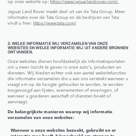
op onze website op:
https://www.jaguarlandrover.com/.
Jaguar Land Rover maakt deel uit van de Tata Group. Meer
informatie over de Tata Group en de bedrijven van Tata
vindt u hier:
https://www.tata.com/
2. WELKE INFORMATIE WIJ VERZAMELEN VAN ONZE
WEBSITES EN WELKE INFORMATIE WIJ UIT ANDERE BRONNEN
ONTVANGEN.
Onze websites dienen hoofdzakelijk als informatieportalen
om u meer inzicht te geven in onze auto's, producten en
diensten. Wij bieden echter ook een aantal websitefuncties
die informatie verzamelen die u aan ons verstrekt wanneer u
vraagt om op de hoogte gehouden te worden, te worden
toegevoegd aan lijsten, evenementen of ervaringen, of
wanneer u goederen aanschaft of diensten boekt of
aanvraagt.
De belangrijkste manieren waarop wij informatie
verzamelen van onze websites:
Wanneer u onze websites bezoekt, gebruikt en er
interactie mee heeft, bijvoorbeeld om stappen te