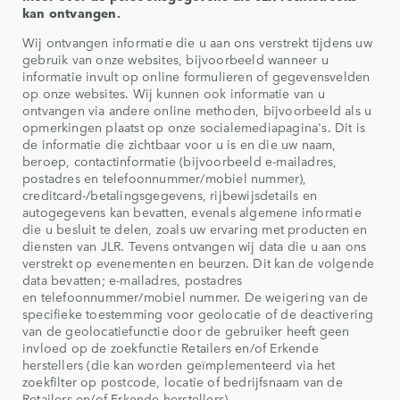
kan ontvangen.
Wij ontvangen informatie die u aan ons verstrekt tijdens uw
gebruik van onze websites, bijvoorbeeld wanneer u
informatie invult op online formulieren of gegevensvelden
op onze websites. Wij kunnen ook informatie van u
ontvangen via andere online methoden, bijvoorbeeld als u
opmerkingen plaatst op onze socialemediapagina's. Dit is
de informatie die zichtbaar voor u is en die uw naam,
beroep, contactinformatie (bijvoorbeeld e-mailadres,
postadres en telefoonnummer/mobiel nummer),
creditcard-/betalingsgegevens, rijbewijsdetails en
autogegevens kan bevatten, evenals algemene informatie
die u besluit te delen, zoals uw ervaring met producten en
diensten van JLR. Tevens ontvangen wij data die u aan ons
verstrekt op evenementen en beurzen. Dit kan de volgende
data bevatten; e-mailadres, postadres
en telefoonnummer/mobiel nummer. De weigering van de
specifieke toestemming voor geolocatie of de deactivering
van de geolocatiefunctie door de gebruiker heeft geen
invloed op de zoekfunctie Retailers en/of Erkende
herstellers (die kan worden geïmplementeerd via het
zoekfilter op postcode, locatie of bedrijfsnaam van de
Retailers en/of Erkende herstellers).