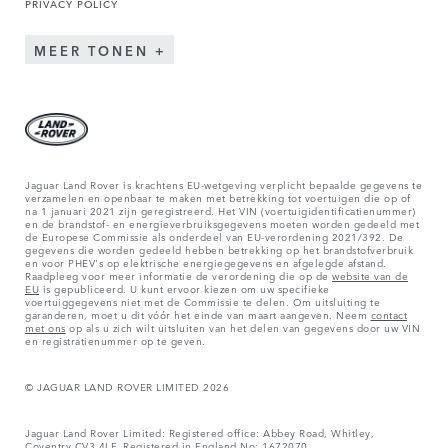
PRIVACY POLICY
MEER TONEN
Jaguar Land Rover is krachtens EU-wetgeving verplicht bepaalde gegevens te
verzamelen en openbaar te maken met betrekking tot voertuigen die op of
na 1 januari 2021 zijn geregistreerd. Het VIN (voertuigidentificatienummer)
en de brandstof- en energieverbruiksgegevens moeten worden gedeeld met
de Europese Commissie als onderdeel van EU-verordening 2021/392. De
gegevens die worden gedeeld hebben betrekking op het brandstofverbruik
en voor PHEV's op elektrische energiegegevens en afgelegde afstand.
Raadpleeg voor meer informatie de verordening die op de
website van de
EU
is gepubliceerd. U kunt ervoor kiezen om uw specifieke
voertuiggegevens niet met de Commissie te delen. Om uitsluiting te
garanderen, moet u dit vóór het einde van maart aangeven. Neem
contact
met ons
op als u zich wilt uitsluiten van het delen van gegevens door uw VIN
en registratienummer op te geven.
© JAGUAR LAND ROVER LIMITED 2026
Jaguar Land Rover Limited: Registered office: Abbey Road, Whitley,
Coventry CV3 4LF. Registered in England No: 1672070