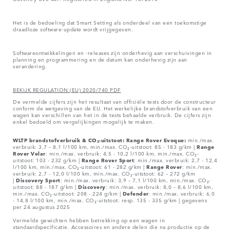
Het is de bedoeling dat Smart Setting als onderdeel van een toekomstige
draadloze software-update wordt vrijgegeven.
Softwareontwikkelingen en -releases zijn onderhevig aan verschuivingen in
planning en programmering en de datum kan onderhevig zijn aan
verandering.
BEKIJK REGULATION (EU) 2020/740 PDF
De vermelde cijfers zijn het resultaat van officiële tests door de constructeur
conform de wetgeving van de EU. Het werkelijke brandstofverbruik van een
wagen kan verschillen van het in de tests behaalde verbruik. De cijfers zijn
enkel bedoeld om vergelijkingen mogelijk te maken.
WLTP brandstofverbruik & CO₂-uitstoot: Range Rover Evoque:
min./max.
verbruik: 3,7 – 8,1 l/100 km, min./max. CO₂-uitstoot: 85 - 183 g/km |
Range
Rover
Velar
: min./max. verbruik: 4,5 - 10,2 l/100 km, min./max. CO₂-
uitstoot: 103 - 232 g/km |
Range Rover Sport
: min./max. verbruik: 2,7 - 12,4
l/100 km, min./max. CO₂-uitstoot: 61 - 282 g/km |
Range Rover
: min./max.
verbruik: 2,7 - 12,0 l/100 km, min./max. CO₂-uitstoot: 62 – 272 g/km
|
Discovery Sport
: min./max. verbruik: 3,9 – 7,1 l/100 km, min./max. CO₂-
uitstoot: 88 - 187 g/km |
Discovery
: min./max. verbruik: 8,0 – 8,6 l/100 km,
min./max. CO₂-uitstoot: 208 - 224 g/km |
Defender
: min./max. verbruik: 6,0
- 14,8 l/100 km, min./max. CO₂-uitstoot: resp. 135 - 335 g/km | gegevens
per 24 augustus 2025
Vermelde gewichten hebben betrekking op een wagen in
standaardspecificatie. Accessoires en andere delen die na productie op de