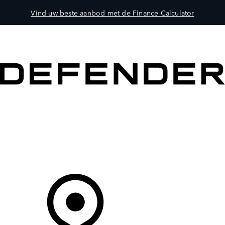
Vind uw beste aanbod met de Finance Calculator
MODELLEN
OWNERS
ONTDEKKEN
SHOP NU
Uw Retailer