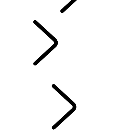
INCONTROL
SOFTWARE-UPDATES
ACCESSOIRES DEFENDER
ACCESSOIRES DISCOVERY
ACCESSOIRES RANGE ROVER
SERVICE
ONDERHOUD