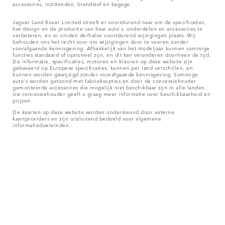
accessoires, inzittenden, brandstof en bagage.
Jaguar Land Rover Limited streeft er voortdurend naar om de specificaties,
het design en de productie van haar auto's, onderdelen en accessoires te
verbeteren, en er vinden derhalve voortdurend wijzigingen plaats. Wij
behouden ons het recht voor om wijzigingen door te voeren zonder
voorafgaande kennisgeving. Afhankelijk van het modeljaar kunnen sommige
functies standaard of optioneel zijn, en dit kan veranderen doorheen de tijd.
De informatie, specificaties, motoren en kleuren op deze website zijn
gebaseerd op Europese specificaties, kunnen per land verschillen, en
kunnen worden gewijzigd zonder voorafgaande kennisgeving. Sommige
auto's worden getoond met fabrieksopties en door de concessiehouder
gemonteerde accessoires die mogelijk niet beschikbaar zijn in alle landen.
Uw concessiehouder geeft u graag meer informatie over beschikbaarheid en
prijzen.
De kaarten op deze website worden ondersteund door externe
kaartproviders en zijn uitsluitend bedoeld voor algemene
informatiedoeleinden.