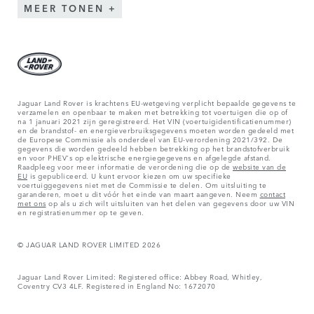
MEER TONEN
Jaguar Land Rover is krachtens EU-wetgeving verplicht bepaalde gegevens te
verzamelen en openbaar te maken met betrekking tot voertuigen die op of
na 1 januari 2021 zijn geregistreerd. Het VIN (voertuigidentificatienummer)
en de brandstof- en energieverbruiksgegevens moeten worden gedeeld met
de Europese Commissie als onderdeel van EU-verordening 2021/392. De
gegevens die worden gedeeld hebben betrekking op het brandstofverbruik
en voor PHEV's op elektrische energiegegevens en afgelegde afstand.
Raadpleeg voor meer informatie de verordening die op de
website van de
EU
is gepubliceerd. U kunt ervoor kiezen om uw specifieke
voertuiggegevens niet met de Commissie te delen. Om uitsluiting te
garanderen, moet u dit vóór het einde van maart aangeven. Neem
contact
met ons
op als u zich wilt uitsluiten van het delen van gegevens door uw VIN
en registratienummer op te geven.
© JAGUAR LAND ROVER LIMITED 2026
Jaguar Land Rover Limited: Registered office: Abbey Road, Whitley,
Coventry CV3 4LF. Registered in England No: 1672070