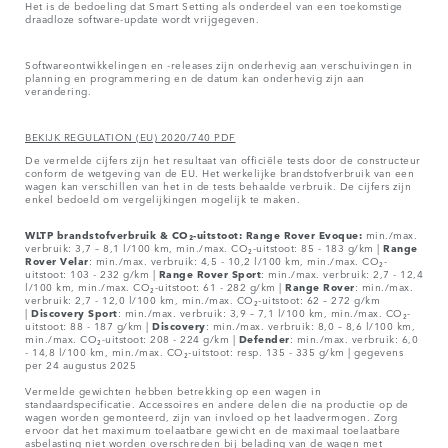
Het is de bedoeling dat Smart Setting als onderdeel van een toekomstige
draadloze software-update wordt vrijgegeven.
Softwareontwikkelingen en -releases zijn onderhevig aan verschuivingen in
planning en programmering en de datum kan onderhevig zijn aan
verandering.
BEKIJK REGULATION (EU) 2020/740 PDF
De vermelde cijfers zijn het resultaat van officiële tests door de constructeur
conform de wetgeving van de EU. Het werkelijke brandstofverbruik van een
wagen kan verschillen van het in de tests behaalde verbruik. De cijfers zijn
enkel bedoeld om vergelijkingen mogelijk te maken.
WLTP brandstofverbruik & CO₂-uitstoot: Range Rover Evoque:
min./max.
verbruik: 3,7 – 8,1 l/100 km, min./max. CO₂-uitstoot: 85 - 183 g/km |
Range
Rover
Velar
: min./max. verbruik: 4,5 - 10,2 l/100 km, min./max. CO₂-
uitstoot: 103 - 232 g/km |
Range Rover Sport
: min./max. verbruik: 2,7 - 12,4
l/100 km, min./max. CO₂-uitstoot: 61 - 282 g/km |
Range Rover
: min./max.
verbruik: 2,7 - 12,0 l/100 km, min./max. CO₂-uitstoot: 62 – 272 g/km
|
Discovery Sport
: min./max. verbruik: 3,9 – 7,1 l/100 km, min./max. CO₂-
uitstoot: 88 - 187 g/km |
Discovery
: min./max. verbruik: 8,0 – 8,6 l/100 km,
min./max. CO₂-uitstoot: 208 - 224 g/km |
Defender
: min./max. verbruik: 6,0
- 14,8 l/100 km, min./max. CO₂-uitstoot: resp. 135 - 335 g/km | gegevens
per 24 augustus 2025
Vermelde gewichten hebben betrekking op een wagen in
standaardspecificatie. Accessoires en andere delen die na productie op de
wagen worden gemonteerd, zijn van invloed op het laadvermogen. Zorg
ervoor dat het maximum toelaatbare gewicht en de maximaal toelaatbare
asbelasting niet worden overschreden bij belading van de wagen met