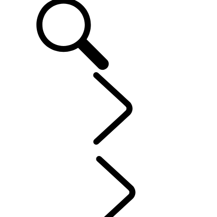
OWNERS
...
CONTAC
OVER MIJN LAND ROVER