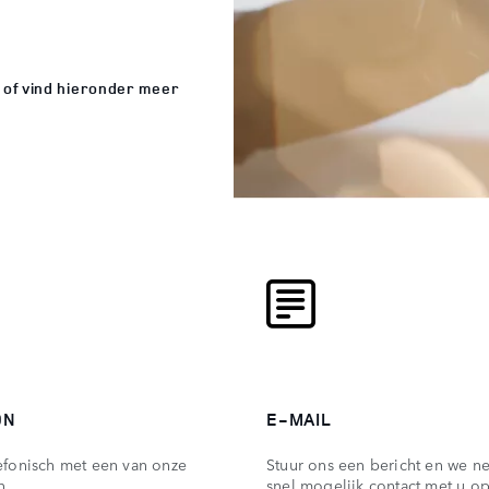
 of vind hieronder meer
ON
E-MAIL
efonisch met een van onze
Stuur ons een bericht en we n
n.
snel mogelijk contact met u op