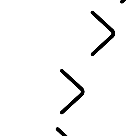
INSTRUCTIEBOEKJES & HANDLEIDINGEN
LAND ROVER ASSISTANCE
INFOTAINMENT SYSTEMEN
BRANDSTOFVERBRUIK EN CO2-UITSTOOT
ACCESSOIRES
WAARBORG
WINTERCHECK
FAQ