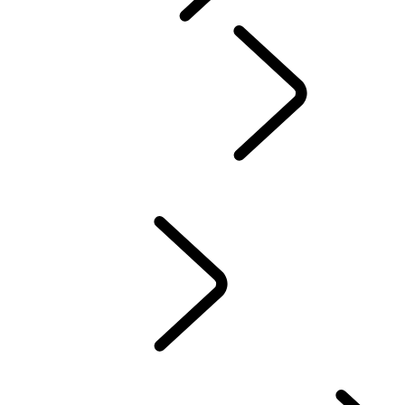
INCONTROL
SOFTWARE-UPDATES
ACCESSOIRES DEFENDER
ACCESSOIRES DISCOVERY
ACCESSOIRES RANGE ROVER
SERVICE
ONDERHOUD
WINTERVELGEN EN -BANDEN