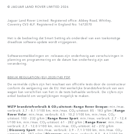
© JAGUAR LAND ROVER LIMITED 2026
Jaguar Land Rover Limited: Registered office: Abbey Road, Whitley,
Coventry CV3 4LF. Registered in England No: 1672070
Het is de bedoeling dat Smart Setting als onderdeel van een toekomstige
draadloze software-update wordt vrijgegeven.
Softwareontwikkelingen en -releases zijn onderhevig aan verschuivingen in
planning en programmering en de datum kan onderhevig zijn aan
verandering.
BEKIJK REGULATION (EU) 2020/740 PDF
De vermelde cijfers zijn het resultaat van officiële tests door de constructeur
conform de wetgeving van de EU. Het werkelijke brandstofverbruik van een
wagen kan verschillen van het in de tests behaalde verbruik. De cijfers zijn
enkel bedoeld om vergelijkingen mogelijk te maken.
WLTP brandstofverbruik & CO₂-uitstoot: Range Rover Evoque:
min./max.
verbruik: 3,7 – 8,1 l/100 km, min./max. CO₂-uitstoot: 85 - 183 g/km |
Range
Rover
Velar
: min./max. verbruik: 4,5 - 10,2 l/100 km, min./max. CO₂-
uitstoot: 103 - 232 g/km |
Range Rover Sport
: min./max. verbruik: 2,7 - 12,4
l/100 km, min./max. CO₂-uitstoot: 61 - 282 g/km |
Range Rover
: min./max.
verbruik: 2,7 - 12,0 l/100 km, min./max. CO₂-uitstoot: 62 – 272 g/km
|
Discovery Sport
: min./max. verbruik: 3,9 – 7,1 l/100 km, min./max. CO₂-
uitstoot: 88 - 187 g/km |
Discovery
: min./max. verbruik: 8,0 – 8,6 l/100 km,