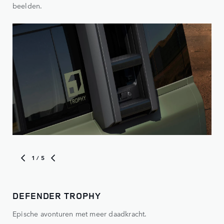
beelden.
1
/ 5
DEFENDER TROPHY
RO
Epische avonturen met meer daadkracht.
Toe
een