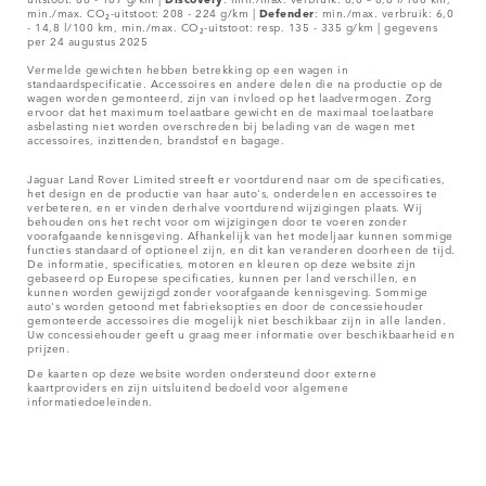
min./max. CO₂-uitstoot: 208 - 224 g/km |
Defender
: min./max. verbruik: 6,0
- 14,8 l/100 km, min./max. CO₂-uitstoot: resp. 135 - 335 g/km | gegevens
per 24 augustus 2025
Vermelde gewichten hebben betrekking op een wagen in
standaardspecificatie. Accessoires en andere delen die na productie op de
wagen worden gemonteerd, zijn van invloed op het laadvermogen. Zorg
ervoor dat het maximum toelaatbare gewicht en de maximaal toelaatbare
asbelasting niet worden overschreden bij belading van de wagen met
accessoires, inzittenden, brandstof en bagage.
Jaguar Land Rover Limited streeft er voortdurend naar om de specificaties,
het design en de productie van haar auto's, onderdelen en accessoires te
verbeteren, en er vinden derhalve voortdurend wijzigingen plaats. Wij
behouden ons het recht voor om wijzigingen door te voeren zonder
voorafgaande kennisgeving. Afhankelijk van het modeljaar kunnen sommige
functies standaard of optioneel zijn, en dit kan veranderen doorheen de tijd.
De informatie, specificaties, motoren en kleuren op deze website zijn
gebaseerd op Europese specificaties, kunnen per land verschillen, en
kunnen worden gewijzigd zonder voorafgaande kennisgeving. Sommige
auto's worden getoond met fabrieksopties en door de concessiehouder
gemonteerde accessoires die mogelijk niet beschikbaar zijn in alle landen.
Uw concessiehouder geeft u graag meer informatie over beschikbaarheid en
prijzen.
De kaarten op deze website worden ondersteund door externe
kaartproviders en zijn uitsluitend bedoeld voor algemene
informatiedoeleinden.