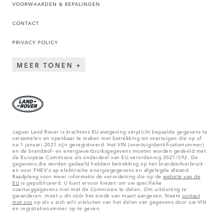
VOORWAARDEN & BEPALINGEN
CONTACT
PRIVACY POLICY
MEER TONEN
Jaguar Land Rover is krachtens EU-wetgeving verplicht bepaalde gegevens te
verzamelen en openbaar te maken met betrekking tot voertuigen die op of
na 1 januari 2021 zijn geregistreerd. Het VIN (voertuigidentificatienummer)
en de brandstof- en energieverbruiksgegevens moeten worden gedeeld met
de Europese Commissie als onderdeel van EU-verordening 2021/392. De
gegevens die worden gedeeld hebben betrekking op het brandstofverbruik
en voor PHEV's op elektrische energiegegevens en afgelegde afstand.
Raadpleeg voor meer informatie de verordening die op de
website van de
EU
is gepubliceerd. U kunt ervoor kiezen om uw specifieke
voertuiggegevens niet met de Commissie te delen. Om uitsluiting te
garanderen, moet u dit vóór het einde van maart aangeven. Neem
contact
met ons
op als u zich wilt uitsluiten van het delen van gegevens door uw VIN
en registratienummer op te geven.