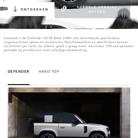
ACTUELE SPECIAL
ONTDEKKEN
OFFERS
Getoond is de Defender OCTA Black 26MY met wereldwijde specificaties,
uitgevoerd met opties en accessoires. Beschikbaarheid en specificaties kunnen
verschillen per land. Uw retailer geeft u graag meer informatie. Offroad-opnames
gemaakt op privéterrein met volledige toestemming.
DEFENDER
HARD TOP