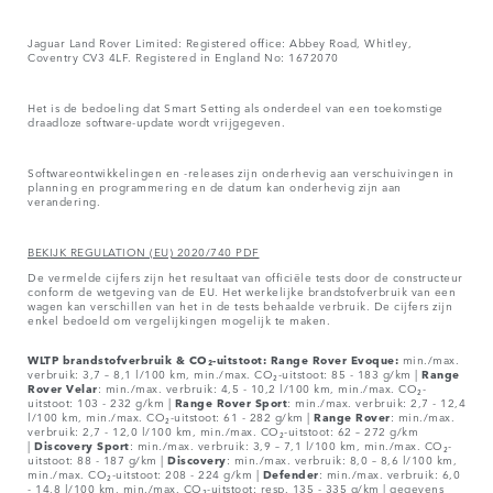
Jaguar Land Rover Limited: Registered office: Abbey Road, Whitley,
Coventry CV3 4LF. Registered in England No: 1672070
Het is de bedoeling dat Smart Setting als onderdeel van een toekomstige
draadloze software-update wordt vrijgegeven.
Softwareontwikkelingen en -releases zijn onderhevig aan verschuivingen in
planning en programmering en de datum kan onderhevig zijn aan
verandering.
BEKIJK REGULATION (EU) 2020/740 PDF
De vermelde cijfers zijn het resultaat van officiële tests door de constructeur
conform de wetgeving van de EU. Het werkelijke brandstofverbruik van een
wagen kan verschillen van het in de tests behaalde verbruik. De cijfers zijn
enkel bedoeld om vergelijkingen mogelijk te maken.
WLTP brandstofverbruik & CO₂-uitstoot: Range Rover Evoque:
min./max.
verbruik: 3,7 – 8,1 l/100 km, min./max. CO₂-uitstoot: 85 - 183 g/km |
Range
Rover
Velar
: min./max. verbruik: 4,5 - 10,2 l/100 km, min./max. CO₂-
uitstoot: 103 - 232 g/km |
Range Rover Sport
: min./max. verbruik: 2,7 - 12,4
l/100 km, min./max. CO₂-uitstoot: 61 - 282 g/km |
Range Rover
: min./max.
verbruik: 2,7 - 12,0 l/100 km, min./max. CO₂-uitstoot: 62 – 272 g/km
|
Discovery Sport
: min./max. verbruik: 3,9 – 7,1 l/100 km, min./max. CO₂-
uitstoot: 88 - 187 g/km |
Discovery
: min./max. verbruik: 8,0 – 8,6 l/100 km,
min./max. CO₂-uitstoot: 208 - 224 g/km |
Defender
: min./max. verbruik: 6,0
- 14,8 l/100 km, min./max. CO₂-uitstoot: resp. 135 - 335 g/km | gegevens