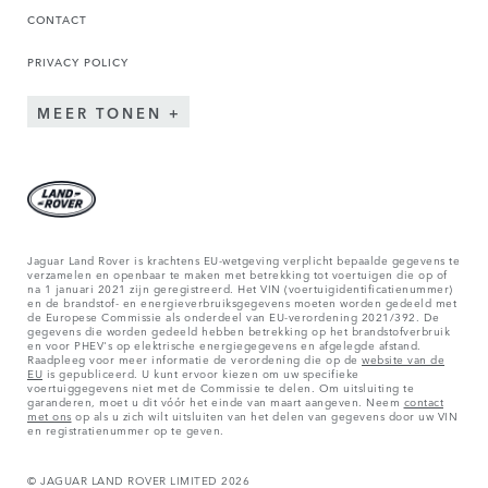
CONTACT
PRIVACY POLICY
MEER TONEN
Jaguar Land Rover is krachtens EU-wetgeving verplicht bepaalde gegevens te
verzamelen en openbaar te maken met betrekking tot voertuigen die op of
na 1 januari 2021 zijn geregistreerd. Het VIN (voertuigidentificatienummer)
en de brandstof- en energieverbruiksgegevens moeten worden gedeeld met
de Europese Commissie als onderdeel van EU-verordening 2021/392. De
gegevens die worden gedeeld hebben betrekking op het brandstofverbruik
en voor PHEV's op elektrische energiegegevens en afgelegde afstand.
Raadpleeg voor meer informatie de verordening die op de
website van de
EU
is gepubliceerd. U kunt ervoor kiezen om uw specifieke
voertuiggegevens niet met de Commissie te delen. Om uitsluiting te
garanderen, moet u dit vóór het einde van maart aangeven. Neem
contact
met ons
op als u zich wilt uitsluiten van het delen van gegevens door uw VIN
en registratienummer op te geven.
© JAGUAR LAND ROVER LIMITED 2026