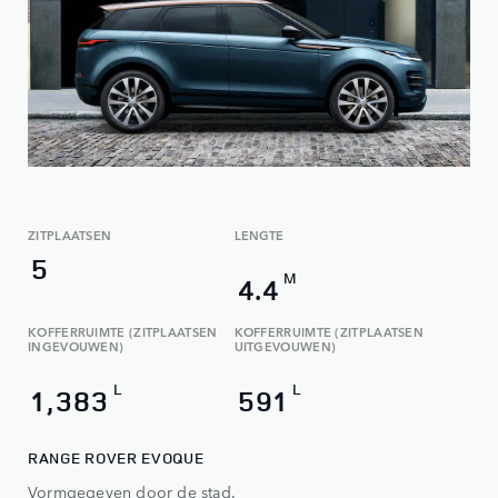
ZITPLAATSEN
LENGTE
5
M
4.4
KOFFERRUIMTE (ZITPLAATSEN
KOFFERRUIMTE (ZITPLAATSEN
INGEVOUWEN)
UITGEVOUWEN)
L
L
1,383
591
RANGE ROVER EVOQUE
Vormgegeven door de stad.