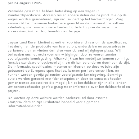
per 24 augustus 2025
Vermelde gewichten hebben betrekking op een wagen in
standaardspecificatie. Accessoires en andere delen die na productie op de
wagen worden gemonteerd, zijn van invloed op het laadvermogen. Zorg
ervoor dat het maximum toelaatbare gewicht en de maximaal toelaatbare
asbelasting niet worden overschreden bij belading van de wagen met
accessoires, inzittenden, brandstof en bagage.
Jaguar Land Rover Limited streeft er voortdurend naar om de specificaties,
het design en de productie van haar auto's, onderdelen en accessoires te
verbeteren, en er vinden derhalve voortdurend wijzigingen plaats. Wij
behouden ons het recht voor om wijzigingen door te voeren zonder
voorafgaande kennisgeving. Afhankelijk van het modeljaar kunnen sommige
functies standaard of optioneel zijn, en dit kan veranderen doorheen de tijd.
De informatie, specificaties, motoren en kleuren op deze website zijn
gebaseerd op Europese specificaties, kunnen per land verschillen, en
kunnen worden gewijzigd zonder voorafgaande kennisgeving. Sommige
auto's worden getoond met fabrieksopties en door de concessiehouder
gemonteerde accessoires die mogelijk niet beschikbaar zijn in alle landen.
Uw concessiehouder geeft u graag meer informatie over beschikbaarheid en
prijzen.
De kaarten op deze website worden ondersteund door externe
kaartproviders en zijn uitsluitend bedoeld voor algemene
informatiedoeleinden.