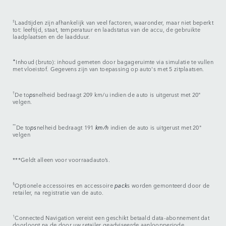
‡
Laadtijden zijn afhankelijk van veel factoren, waaronder, maar niet beperkt
tot: leeftijd, staat, temperatuur en laadstatus van de accu, de gebruikte
laadplaatsen en de laadduur.
✦
Inhoud (bruto): inhoud gemeten door bagageruimte via simulatie te vullen
met vloeistof. Gegevens zijn van toepassing op auto's met 5 zitplaatsen.
†
De to
ps
nelheid bedraagt 209 km/u indien de auto is uitgerust met 20"
velgen.
**
De to
ps
nelheid bedraagt 191
km/h
indien de auto is uitgerust met 20"
velgen
***Geldt alleen voor voorraadauto’s.
§
Optionele accessoires en accessoire
pack
s worden gemonteerd door de
retailer, na registratie van de auto.
1
Connected Navigation vereist een geschikt betaald data-abonnement dat
doorloopt na de door uw retailer geadviseerde aanloopperiode.