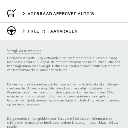
VOORRAAD APPROVED AUTO'S
PROEFRIT AANVRAGEN
†
Bekijk WLTP-waarden
De tijdens de onthulling getoonde auto heeft motorconfiguraties die nog
niet beschikbaar zijn. Bepaalde motoren worden pas na de introductie aan
het programma toegevoegd. Definitieve productiespecificaties en moment
van beschikbaarheid kunnen verschillen.
De hier vermelde waarden zijn het resultaat van officiële fabrieksmetingen
conform de EU-wetgeving. Uitsluitend voor vergelijkingsdoeleinden.
Waarden onder 'real-world'-omstandigheden kunnen verschillen. CO₂-
emissie- en brandstofverbruikscijfers kunnen variëren al naargelang
factoren als rijstijl, omgevingsomstandigheden, belading, velgen, banden,
opties en accessoires.
De getoonde cijfers gelden voor Europese EU6-landen. Informatie en
cijfers over brandstofverbruik voor andere landen zijn beschikbaar bij uw
retailer.