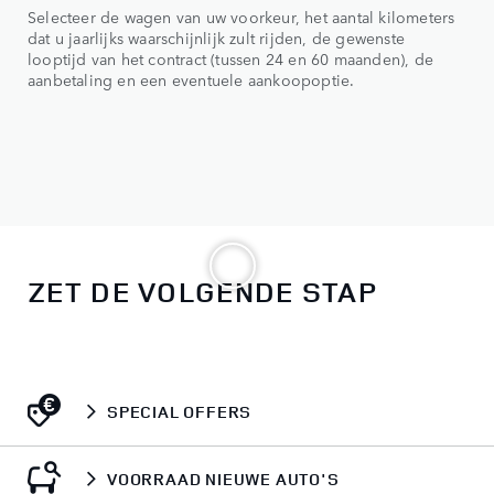
Selecteer de wagen van uw voorkeur, het aantal kilometers
Bep
dat u jaarlijks waarschijnlijk zult rijden, de gewenste
van
looptijd van het contract (tussen 24 en 60 maanden), de
maa
aanbetaling en een eventuele aankoopoptie.
beh
ver
ZET DE VOLGENDE STAP
SPECIAL OFFERS
VOORRAAD NIEUWE AUTO'S