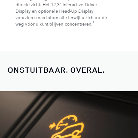
directe zicht. Het 12,3” Interactive Driver
Display en optionele Head-Up Display
voorzien u van informatie terwijl u zich op de
1
weg vóór u kunt blijven concentreren.
ONSTUITBAAR. OVERAL.