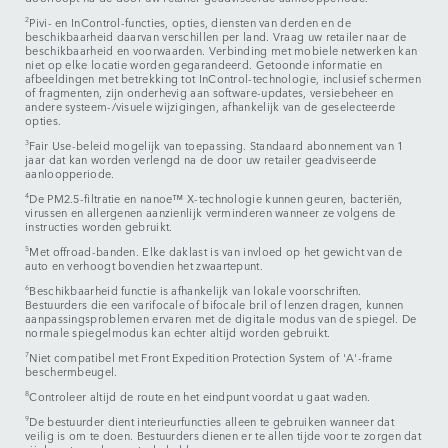
2
Pivi- en InControl-functies, opties, diensten van derden en de
beschikbaarheid daarvan verschillen per land. Vraag uw retailer naar de
beschikbaarheid en voorwaarden. Verbinding met mobiele netwerken kan
niet op elke locatie worden gegarandeerd. Getoonde informatie en
afbeeldingen met betrekking tot InControl-technologie, inclusief schermen
of fragmenten, zijn onderhevig aan software-updates, versiebeheer en
andere systeem-/visuele wijzigingen, afhankelijk van de geselecteerde
opties.
3
Fair Use-beleid mogelijk van toepassing. Standaard abonnement van 1
jaar dat kan worden verlengd na de door uw retailer geadviseerde
aanloopperiode.
4
De PM2.5-filtratie en nanoe™ X-technologie kunnen geuren, bacteriën,
virussen en allergenen aanzienlijk verminderen wanneer ze volgens de
instructies worden gebruikt.
5
Met offroad-banden. Elke daklast is van invloed op het gewicht van de
auto en verhoogt bovendien het zwaartepunt.
6
Beschikbaarheid functie is afhankelijk van lokale voorschriften.
Bestuurders die een varifocale of bifocale bril of lenzen dragen, kunnen
aanpassingsproblemen ervaren met de digitale modus van de spiegel. De
normale spiegelmodus kan echter altijd worden gebruikt.
7
Niet compatibel met Front Expedition Protection System of 'A'-frame
beschermbeugel.
8
Controleer altijd de route en het eindpunt voordat u gaat waden.
9
De bestuurder dient interieurfuncties alleen te gebruiken wanneer dat
veilig is om te doen. Bestuurders dienen er te allen tijde voor te zorgen dat