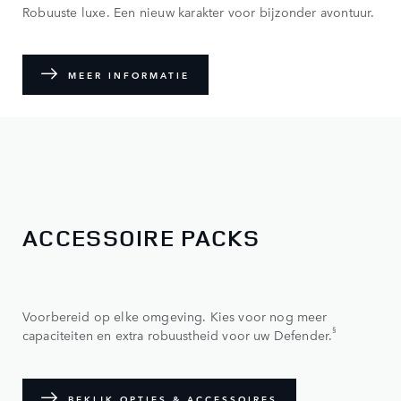
Robuuste luxe. Een nieuw karakter voor bijzonder avontuur.
MEER INFORMATIE
ACCESSOIRE PACKS
Kies een Defender. En pas daarna de auto aan uw wensen
aan.
Voorbereid op elke omgeving. Kies voor nog meer
§
capaciteiten en extra robuustheid voor uw Defender.
BEKIJK OPTIES & ACCESSOIRES