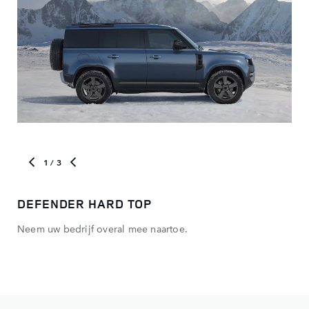
1
/ 3
DEFENDER HARD TOP
UI
Neem uw bedrijf overal mee naartoe.
Bek
van