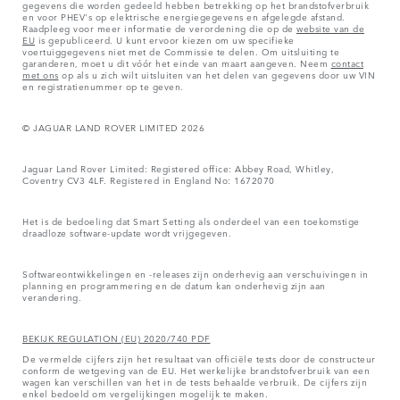
gegevens die worden gedeeld hebben betrekking op het brandstofverbruik
en voor PHEV's op elektrische energiegegevens en afgelegde afstand.
Raadpleeg voor meer informatie de verordening die op de
website van de
EU
is gepubliceerd. U kunt ervoor kiezen om uw specifieke
voertuiggegevens niet met de Commissie te delen. Om uitsluiting te
garanderen, moet u dit vóór het einde van maart aangeven. Neem
contact
met ons
op als u zich wilt uitsluiten van het delen van gegevens door uw VIN
en registratienummer op te geven.
© JAGUAR LAND ROVER LIMITED 2026
Jaguar Land Rover Limited: Registered office: Abbey Road, Whitley,
Coventry CV3 4LF. Registered in England No: 1672070
Het is de bedoeling dat Smart Setting als onderdeel van een toekomstige
draadloze software-update wordt vrijgegeven.
Softwareontwikkelingen en -releases zijn onderhevig aan verschuivingen in
planning en programmering en de datum kan onderhevig zijn aan
verandering.
BEKIJK REGULATION (EU) 2020/740 PDF
De vermelde cijfers zijn het resultaat van officiële tests door de constructeur
conform de wetgeving van de EU. Het werkelijke brandstofverbruik van een
wagen kan verschillen van het in de tests behaalde verbruik. De cijfers zijn
enkel bedoeld om vergelijkingen mogelijk te maken.