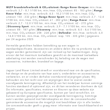
WLTP brandstofverbruik & CO₂-uitstoot: Range Rover Evoque:
min./max.
verbruik: 3,7 – 8,1 l/100 km, min./max. CO₂-uitstoot: 85 - 183 g/km |
Range
Rover
Velar
: min./max. verbruik: 4,5 - 10,2 l/100 km, min./max. CO₂-
uitstoot: 103 - 232 g/km |
Range Rover Sport
: min./max. verbruik: 2,7 - 12,4
l/100 km, min./max. CO₂-uitstoot: 61 - 282 g/km |
Range Rover
: min./max.
verbruik: 2,7 - 12,0 l/100 km, min./max. CO₂-uitstoot: 62 – 272 g/km
|
Discovery Sport
: min./max. verbruik: 3,9 – 7,1 l/100 km, min./max. CO₂-
uitstoot: 88 - 187 g/km |
Discovery
: min./max. verbruik: 8,0 – 8,6 l/100 km,
min./max. CO₂-uitstoot: 208 - 224 g/km |
Defender
: min./max. verbruik: 6,0
- 14,8 l/100 km, min./max. CO₂-uitstoot: resp. 135 - 335 g/km | gegevens
per 24 augustus 2025
Vermelde gewichten hebben betrekking op een wagen in
standaardspecificatie. Accessoires en andere delen die na productie op de
wagen worden gemonteerd, zijn van invloed op het laadvermogen. Zorg
ervoor dat het maximum toelaatbare gewicht en de maximaal toelaatbare
asbelasting niet worden overschreden bij belading van de wagen met
accessoires, inzittenden, brandstof en bagage.
Jaguar Land Rover Limited streeft er voortdurend naar om de specificaties,
het design en de productie van haar auto's, onderdelen en accessoires te
verbeteren, en er vinden derhalve voortdurend wijzigingen plaats. Wij
behouden ons het recht voor om wijzigingen door te voeren zonder
voorafgaande kennisgeving. Afhankelijk van het modeljaar kunnen sommige
functies standaard of optioneel zijn, en dit kan veranderen doorheen de tijd.
De informatie, specificaties, motoren en kleuren op deze website zijn
gebaseerd op Europese specificaties, kunnen per land verschillen, en
kunnen worden gewijzigd zonder voorafgaande kennisgeving. Sommige
auto's worden getoond met fabrieksopties en door de concessiehouder
gemonteerde accessoires die mogelijk niet beschikbaar zijn in alle landen.
Uw concessiehouder geeft u graag meer informatie over beschikbaarheid en
prijzen.