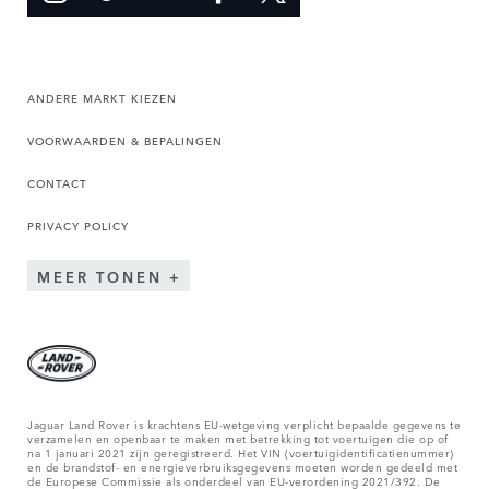
ANDERE MARKT KIEZEN
VOORWAARDEN & BEPALINGEN
CONTACT
PRIVACY POLICY
MEER TONEN
Jaguar Land Rover is krachtens EU-wetgeving verplicht bepaalde gegevens te
verzamelen en openbaar te maken met betrekking tot voertuigen die op of
na 1 januari 2021 zijn geregistreerd. Het VIN (voertuigidentificatienummer)
en de brandstof- en energieverbruiksgegevens moeten worden gedeeld met
de Europese Commissie als onderdeel van EU-verordening 2021/392. De