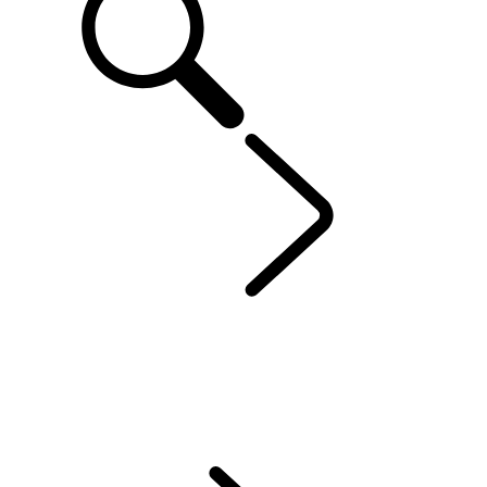
DEFENDER 90
...
OVERZICHT
OVERZICHT
FOTOGALERIJ
UITVOERINGEN EN SPECIFICATIES
OPTIES EN ACCESSOIRES
HARD TOP
ACTUELE SPECIAL OFFERS
BUSINESS & MOBILITEIT