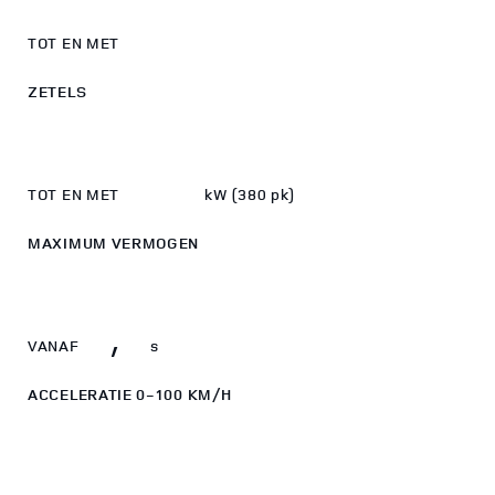
5
6
0
0
6
TOT EN MET
1
1
7
ZETELS
2
2
8
0
3
280
TOT EN MET
kW (380 pk)
4
MAXIMUM VERMOGEN
5
6
0
6,0
,
VANAF
s
ACCELERATIE 0-100 KM/H