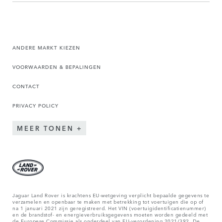
ANDERE MARKT KIEZEN
VOORWAARDEN & BEPALINGEN
CONTACT
PRIVACY POLICY
MEER TONEN
Jaguar Land Rover is krachtens EU-wetgeving verplicht bepaalde gegevens te
verzamelen en openbaar te maken met betrekking tot voertuigen die op of
na 1 januari 2021 zijn geregistreerd. Het VIN (voertuigidentificatienummer)
en de brandstof- en energieverbruiksgegevens moeten worden gedeeld met
de Europese Commissie als onderdeel van EU-verordening 2021/392. De