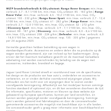
WLTP brandstofverbruik & CO₂-uitstoot: Range Rover Evoque:
min./max.
verbruik: 3,7 – 8,1 l/100 km, min./max. CO₂-uitstoot: 85 - 183 g/km |
Range
Rover
Velar
: min./max. verbruik: 4,5 - 10,2 l/100 km, min./max. CO₂-
uitstoot: 103 - 232 g/km |
Range Rover Sport
: min./max. verbruik: 2,7 - 12,4
l/100 km, min./max. CO₂-uitstoot: 61 - 282 g/km |
Range Rover
: min./max.
verbruik: 2,7 - 12,0 l/100 km, min./max. CO₂-uitstoot: 62 – 272 g/km
|
Discovery Sport
: min./max. verbruik: 3,9 – 7,1 l/100 km, min./max. CO₂-
uitstoot: 88 - 187 g/km |
Discovery
: min./max. verbruik: 8,0 – 8,6 l/100 km,
min./max. CO₂-uitstoot: 208 - 224 g/km |
Defender
: min./max. verbruik: 6,0
- 14,8 l/100 km, min./max. CO₂-uitstoot: resp. 135 - 335 g/km | gegevens
per 24 augustus 2025
Vermelde gewichten hebben betrekking op een wagen in
standaardspecificatie. Accessoires en andere delen die na productie op de
wagen worden gemonteerd, zijn van invloed op het laadvermogen. Zorg
ervoor dat het maximum toelaatbare gewicht en de maximaal toelaatbare
asbelasting niet worden overschreden bij belading van de wagen met
accessoires, inzittenden, brandstof en bagage.
Jaguar Land Rover Limited streeft er voortdurend naar om de specificaties,
het design en de productie van haar auto's, onderdelen en accessoires te
verbeteren, en er vinden derhalve voortdurend wijzigingen plaats. Wij
behouden ons het recht voor om wijzigingen door te voeren zonder
voorafgaande kennisgeving. Afhankelijk van het modeljaar kunnen sommige
functies standaard of optioneel zijn, en dit kan veranderen doorheen de tijd.
De informatie, specificaties, motoren en kleuren op deze website zijn
gebaseerd op Europese specificaties, kunnen per land verschillen, en
kunnen worden gewijzigd zonder voorafgaande kennisgeving. Sommige
auto's worden getoond met fabrieksopties en door de concessiehouder
gemonteerde accessoires die mogelijk niet beschikbaar zijn in alle landen.
Uw concessiehouder geeft u graag meer informatie over beschikbaarheid en
prijzen.