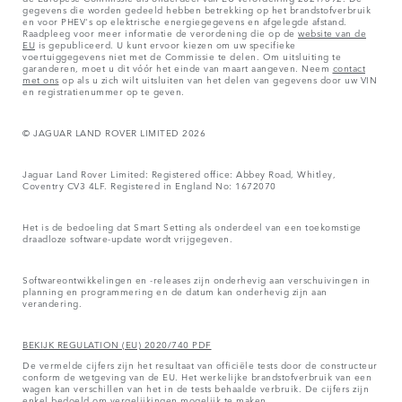
gegevens die worden gedeeld hebben betrekking op het brandstofverbruik
en voor PHEV's op elektrische energiegegevens en afgelegde afstand.
Raadpleeg voor meer informatie de verordening die op de
website van de
EU
is gepubliceerd. U kunt ervoor kiezen om uw specifieke
voertuiggegevens niet met de Commissie te delen. Om uitsluiting te
garanderen, moet u dit vóór het einde van maart aangeven. Neem
contact
met ons
op als u zich wilt uitsluiten van het delen van gegevens door uw VIN
en registratienummer op te geven.
© JAGUAR LAND ROVER LIMITED 2026
Jaguar Land Rover Limited: Registered office: Abbey Road, Whitley,
Coventry CV3 4LF. Registered in England No: 1672070
Het is de bedoeling dat Smart Setting als onderdeel van een toekomstige
draadloze software-update wordt vrijgegeven.
Softwareontwikkelingen en -releases zijn onderhevig aan verschuivingen in
planning en programmering en de datum kan onderhevig zijn aan
verandering.
BEKIJK REGULATION (EU) 2020/740 PDF
De vermelde cijfers zijn het resultaat van officiële tests door de constructeur
conform de wetgeving van de EU. Het werkelijke brandstofverbruik van een
wagen kan verschillen van het in de tests behaalde verbruik. De cijfers zijn
enkel bedoeld om vergelijkingen mogelijk te maken.