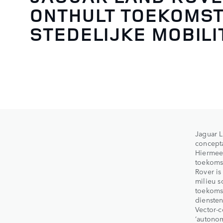
ONTHULT TOEKOMST
STEDELIJKE MOBILI
Jaguar L
concepta
Hiermee 
toekomst
Rover is
milieu s
toekomst
diensten
Vector-c
‘autonom