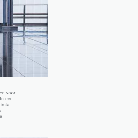
pen voor
 in een
uimte
e
te