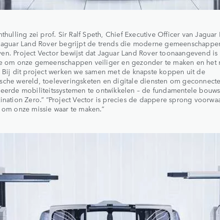
nthulling zei prof. Sir Ralf Speth, Chief Executive Officer van Jaguar
“Jaguar Land Rover begrijpt de trends die moderne gemeenschappe
n. Project Vector bewijst dat Jaguar Land Rover toonaangevend is 
ie om onze gemeenschappen veiliger en gezonder te maken en het 
 Bij dit project werken we samen met de knapste koppen uit de
sche wereld, toeleveringsketen en digitale diensten om geconnect
reerde mobiliteitssystemen te ontwikkelen – de fundamentele bouw
ination Zero.” “Project Vector is precies de dappere sprong voorwaa
 om onze missie waar te maken.”