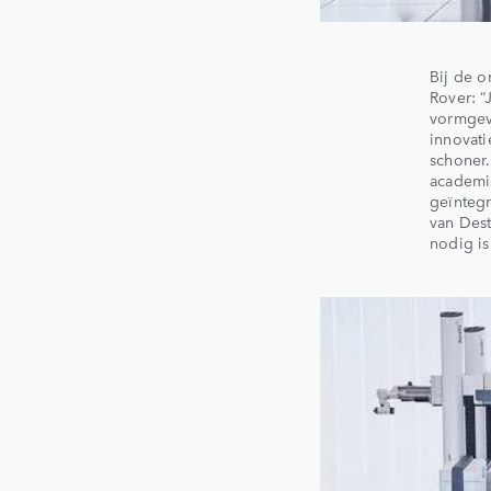
Bij de o
Rover: 
vormgeve
innovat
schoner.
academi
geïnteg
van Dest
nodig is