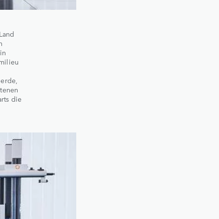
 Land
n
in
milieu
eerde,
stenen
rts die