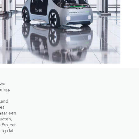
uwe
ming.
Land
et
naar een
ucten,
 Project
uig dat