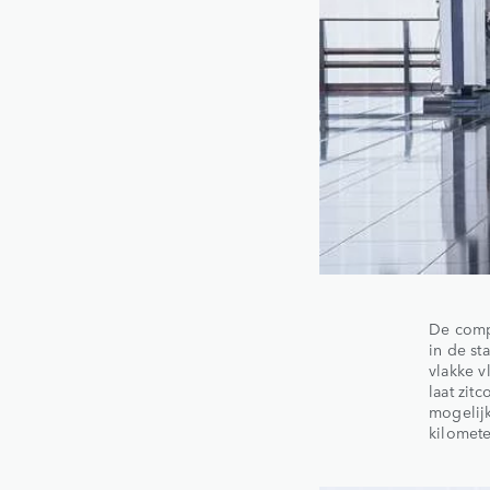
De compa
in de st
vlakke v
laat zit
mogelijk
kilomete