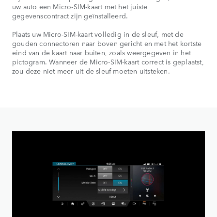
uw auto een Micro-SIM-kaart met het juiste
gegevenscontract zijn geïnstalleerd.
Plaats uw Micro-SIM-kaart volledig in de sleuf, met de
gouden connectoren naar boven gericht en met het kortste
eind van de kaart naar buiten, zoals weergegeven in het
pictogram. Wanneer de Micro-SIM-kaart correct is geplaatst,
zou deze niet meer uit de sleuf moeten uitsteken.