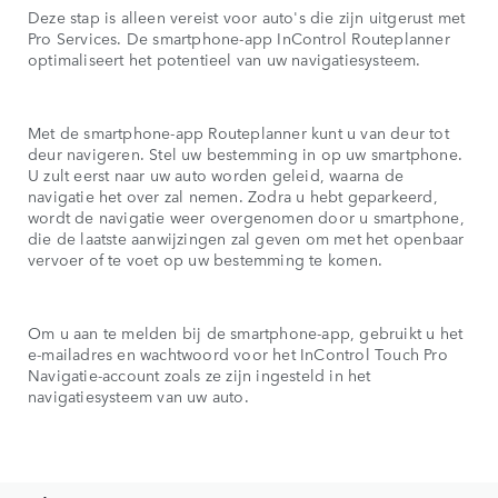
Deze stap is alleen vereist voor auto's die zijn uitgerust met
bes
Pro Services. De smartphone-app InControl Routeplanner
tot
optimaliseert het potentieel van uw navigatiesysteem.
ond
Met de smartphone-app Routeplanner kunt u van deur tot
Ind
deur navigeren. Stel uw bestemming in op uw smartphone.
kri
U zult eerst naar uw auto worden geleid, waarna de
ook
navigatie het over zal nemen. Zodra u hebt geparkeerd,
u a
wordt de navigatie weer overgenomen door u smartphone,
eer
die de laatste aanwijzingen zal geven om met het openbaar
aut
vervoer of te voet op uw bestemming te komen.
Voo
Om u aan te melden bij de smartphone-app, gebruikt u het
nie
e-mailadres en wachtwoord voor het InControl Touch Pro
die
Navigatie-account zoals ze zijn ingesteld in het
Rou
navigatiesysteem van uw auto.