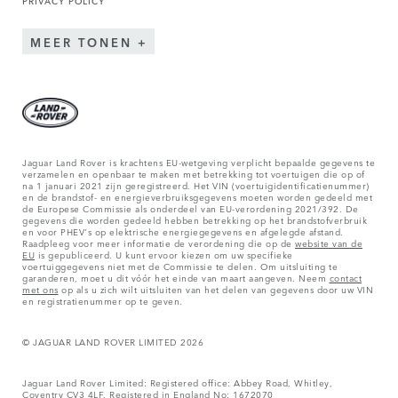
PRIVACY POLICY
MEER TONEN
Jaguar Land Rover is krachtens EU-wetgeving verplicht bepaalde gegevens te
verzamelen en openbaar te maken met betrekking tot voertuigen die op of
na 1 januari 2021 zijn geregistreerd. Het VIN (voertuigidentificatienummer)
en de brandstof- en energieverbruiksgegevens moeten worden gedeeld met
de Europese Commissie als onderdeel van EU-verordening 2021/392. De
gegevens die worden gedeeld hebben betrekking op het brandstofverbruik
en voor PHEV's op elektrische energiegegevens en afgelegde afstand.
Raadpleeg voor meer informatie de verordening die op de
website van de
EU
is gepubliceerd. U kunt ervoor kiezen om uw specifieke
voertuiggegevens niet met de Commissie te delen. Om uitsluiting te
garanderen, moet u dit vóór het einde van maart aangeven. Neem
contact
met ons
op als u zich wilt uitsluiten van het delen van gegevens door uw VIN
en registratienummer op te geven.
© JAGUAR LAND ROVER LIMITED 2026
Jaguar Land Rover Limited: Registered office: Abbey Road, Whitley,
Coventry CV3 4LF. Registered in England No: 1672070