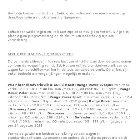
Het is de bedoeling dat Smart Setting als onderdeel van een toekomstige
draadloze software-update wordt vrijgegeven.
Softwareontwikkelingen en -releases zijn onderhevig aan verschuivingen in
planning en programmering en de datum kan onderhevig zijn aan
verandering.
BEKIJK REGULATION (EU) 2020/740 PDF
De vermelde cijfers zijn het resultaat van officiële tests door de constructeur
conform de wetgeving van de EU. Het werkelijke brandstofverbruik van een
wagen kan verschillen van het in de tests behaalde verbruik. De cijfers zijn
enkel bedoeld om vergelijkingen mogelijk te maken.
WLTP brandstofverbruik & CO₂-uitstoot: Range Rover Evoque:
min./max.
verbruik: 3,7 – 8,1 l/100 km, min./max. CO₂-uitstoot: 85 - 183 g/km |
Range
Rover
Velar
: min./max. verbruik: 4,5 - 10,2 l/100 km, min./max. CO₂-
uitstoot: 103 - 232 g/km |
Range Rover Sport
: min./max. verbruik: 2,7 - 12,4
l/100 km, min./max. CO₂-uitstoot: 61 - 282 g/km |
Range Rover
: min./max.
verbruik: 2,7 - 12,0 l/100 km, min./max. CO₂-uitstoot: 62 – 272 g/km
|
Discovery Sport
: min./max. verbruik: 3,9 – 7,1 l/100 km, min./max. CO₂-
uitstoot: 88 - 187 g/km |
Discovery
: min./max. verbruik: 8,0 – 8,6 l/100 km,
min./max. CO₂-uitstoot: 208 - 224 g/km |
Defender
: min./max. verbruik: 6,0
- 14,8 l/100 km, min./max. CO₂-uitstoot: resp. 135 - 335 g/km | gegevens
per 24 augustus 2025
Vermelde gewichten hebben betrekking op een wagen in
standaardspecificatie. Accessoires en andere delen die na productie op de