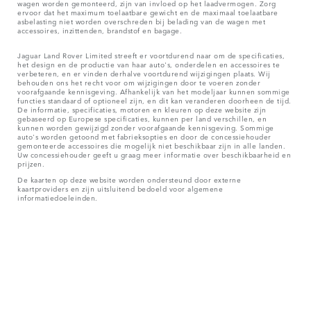
wagen worden gemonteerd, zijn van invloed op het laadvermogen. Zorg
ervoor dat het maximum toelaatbare gewicht en de maximaal toelaatbare
asbelasting niet worden overschreden bij belading van de wagen met
accessoires, inzittenden, brandstof en bagage.
Jaguar Land Rover Limited streeft er voortdurend naar om de specificaties,
het design en de productie van haar auto's, onderdelen en accessoires te
verbeteren, en er vinden derhalve voortdurend wijzigingen plaats. Wij
behouden ons het recht voor om wijzigingen door te voeren zonder
voorafgaande kennisgeving. Afhankelijk van het modeljaar kunnen sommige
functies standaard of optioneel zijn, en dit kan veranderen doorheen de tijd.
De informatie, specificaties, motoren en kleuren op deze website zijn
gebaseerd op Europese specificaties, kunnen per land verschillen, en
kunnen worden gewijzigd zonder voorafgaande kennisgeving. Sommige
auto's worden getoond met fabrieksopties en door de concessiehouder
gemonteerde accessoires die mogelijk niet beschikbaar zijn in alle landen.
Uw concessiehouder geeft u graag meer informatie over beschikbaarheid en
prijzen.
De kaarten op deze website worden ondersteund door externe
kaartproviders en zijn uitsluitend bedoeld voor algemene
informatiedoeleinden.