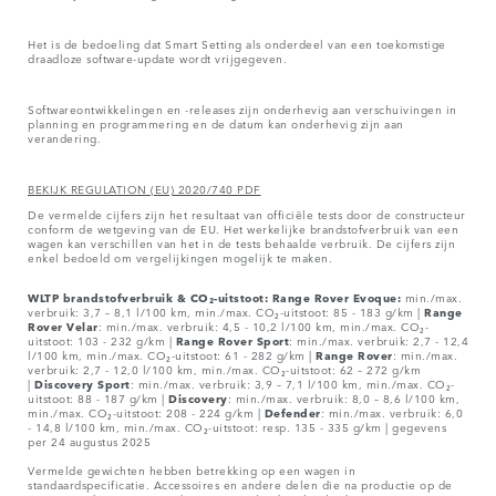
Het is de bedoeling dat Smart Setting als onderdeel van een toekomstige
draadloze software-update wordt vrijgegeven.
Softwareontwikkelingen en -releases zijn onderhevig aan verschuivingen in
planning en programmering en de datum kan onderhevig zijn aan
verandering.
BEKIJK REGULATION (EU) 2020/740 PDF
De vermelde cijfers zijn het resultaat van officiële tests door de constructeur
conform de wetgeving van de EU. Het werkelijke brandstofverbruik van een
wagen kan verschillen van het in de tests behaalde verbruik. De cijfers zijn
enkel bedoeld om vergelijkingen mogelijk te maken.
WLTP brandstofverbruik & CO₂-uitstoot: Range Rover Evoque:
min./max.
verbruik: 3,7 – 8,1 l/100 km, min./max. CO₂-uitstoot: 85 - 183 g/km |
Range
Rover
Velar
: min./max. verbruik: 4,5 - 10,2 l/100 km, min./max. CO₂-
uitstoot: 103 - 232 g/km |
Range Rover Sport
: min./max. verbruik: 2,7 - 12,4
l/100 km, min./max. CO₂-uitstoot: 61 - 282 g/km |
Range Rover
: min./max.
verbruik: 2,7 - 12,0 l/100 km, min./max. CO₂-uitstoot: 62 – 272 g/km
|
Discovery Sport
: min./max. verbruik: 3,9 – 7,1 l/100 km, min./max. CO₂-
uitstoot: 88 - 187 g/km |
Discovery
: min./max. verbruik: 8,0 – 8,6 l/100 km,
min./max. CO₂-uitstoot: 208 - 224 g/km |
Defender
: min./max. verbruik: 6,0
- 14,8 l/100 km, min./max. CO₂-uitstoot: resp. 135 - 335 g/km | gegevens
per 24 augustus 2025
Vermelde gewichten hebben betrekking op een wagen in
standaardspecificatie. Accessoires en andere delen die na productie op de