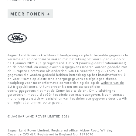
MEER TONEN
Jaguar Land Rover is krachtens EU-wetgeving verplicht bepaalde gegevens te
verzamelen en openbaar te maken met betrekking tot voertuigen die op of
na 1 januari 2021 zijn geregistreerd. Het VIN (voertuigidentificatienummer)
en de brandstof- en energieverbruiksgegevens moeten worden gedeeld met
de Europese Commissie als onderdeel van EU-verordening 2021/392. De
gegevens die worden gedeeld hebben betrekking op het brandstofverbruik
en voor PHEV's op elektrische energiegegevens en afgelegde afstand.
Raadpleeg voor meer informatie de verordening die op de
website van de
EU
is gepubliceerd. U kunt ervoor kiezen om uw specifieke
voertuiggegevens niet met de Commissie te delen. Om uitsluiting te
garanderen, moet u dit vóór het einde van maart aangeven. Neem
contact
met ons
op als u zich wilt uitsluiten van het delen van gegevens door uw VIN
en registratienummer op te geven.
© JAGUAR LAND ROVER LIMITED 2026
Jaguar Land Rover Limited: Registered office: Abbey Road, Whitley,
Coventry CV3 4LF. Registered in England No: 1672070