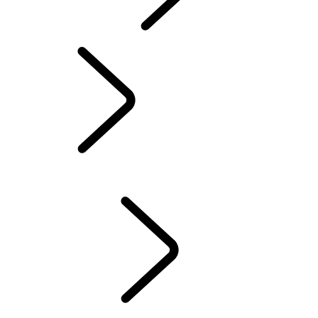
INCONTROL
SOFTWARE-UPDATES
ACCESSOIRES DEFENDER
ACCESSOIRES DISCOVERY
ACCESSOIRES RANGE ROVER
SERVICE
ONDERHOUD